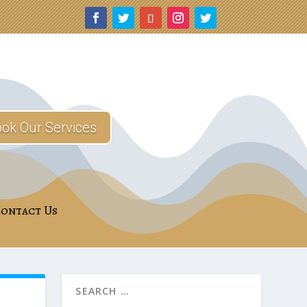
ok Our Services
ontact Us