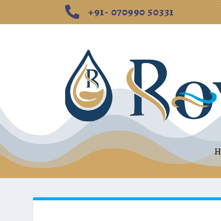
+91- 070990 50331

H