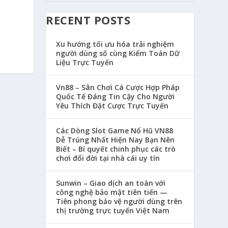
RECENT POSTS
Xu hướng tối ưu hóa trải nghiệm
người dùng số cùng Kiểm Toán Dữ
Liệu Trực Tuyến
Vn88 – Sân Chơi Cá Cược Hợp Pháp
Quốc Tế Đáng Tin Cậy Cho Người
Yêu Thích Đặt Cược Trực Tuyến
Các Dòng Slot Game Nổ Hũ VN88
Dễ Trúng Nhất Hiện Nay Bạn Nên
Biết – Bí quyết chinh phục các trò
chơi đổi đời tại nhà cái uy tín
Sunwin – Giao dịch an toàn với
công nghệ bảo mật tiên tiến —
Tiên phong bảo vệ người dùng trên
thị trường trực tuyến Việt Nam