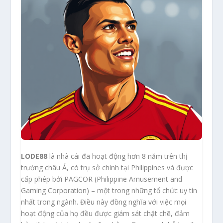
LODE88
là nhà cái đã hoạt động hơn 8 năm trên thị
trường châu Á, có trụ sở chính tại Philippines và được
cấp phép bởi PAGCOR (Philippine Amusement and
Gaming Corporation) – một trong những tổ chức uy tín
nhất trong ngành. Điều này đồng nghĩa với việc mọi
hoạt động của họ đều được giám sát chặt chẽ, đảm