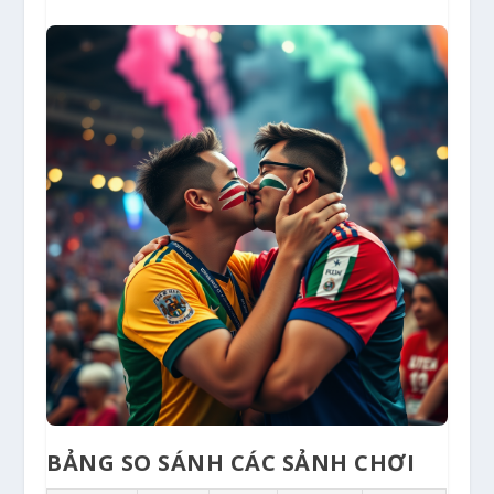
BẢNG SO SÁNH CÁC SẢNH CHƠI