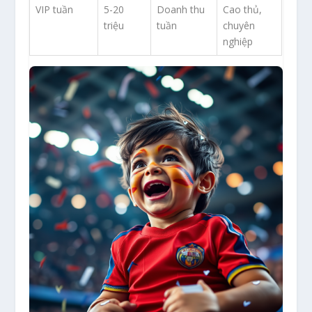
VIP tuần
5-20
Doanh thu
Cao thủ,
triệu
tuần
chuyên
nghiệp