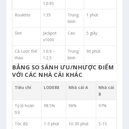
1:0.95
Roulette
1:35
Trung
1 phút
bình
Slot
Jackpot
Cao
5 giây
x1000
Cá cược thể
1:0.9 –
Trung
90 phút
thao
1:2.5
bình
BẢNG SO SÁNH ƯU/NHƯỢC ĐIỂM
VỚI CÁC NHÀ CÁI KHÁC
Tiêu chí
LODE88
Nhà cái A
Nhà cái
B
Tỷ lệ hoàn
98.5%
96%
97%
trả
Tốc độ
1-5 phút
10-30 phút
5-15