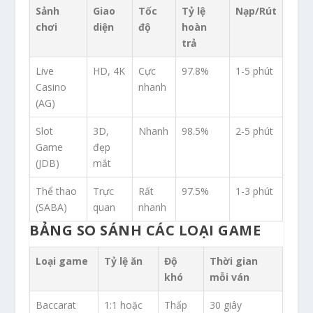
Sảnh
Giao
Tốc
Tỷ lệ
Nạp/Rút
chơi
diện
độ
hoàn
trả
Live
HD, 4K
Cực
97.8%
1-5 phút
Casino
nhanh
(AG)
Slot
3D,
Nhanh
98.5%
2-5 phút
Game
đẹp
(JDB)
mắt
Thể thao
Trực
Rất
97.5%
1-3 phút
(SABA)
quan
nhanh
BẢNG SO SÁNH CÁC LOẠI GAME
Loại game
Tỷ lệ ăn
Độ
Thời gian
khó
mỗi ván
Baccarat
1:1 hoặc
Thấp
30 giây