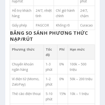
nạp/rút
phút
Hỗ trợ khách
24/7, nhiệt
Chỉ giờ hành
24/7,
hàng
tình
chính
chậm
Giấy phép
PAGCOR
Không rõ
Curacao
BẢNG SO SÁNH PHƯƠNG THỨC
NẠP/RÚT
Phương thức
Tốc
Phí
Hạn mức
độ
Chuyển khoản
1-3
0%
100k – 500
ngân hàng
phút
triệu
Ví điện tử (Momo,
1-2
0%
50k – 200 triệu
ZaloPay)
phút
Thẻ cào điện thoại
5-10
15%
10k – 1 triệu
phút