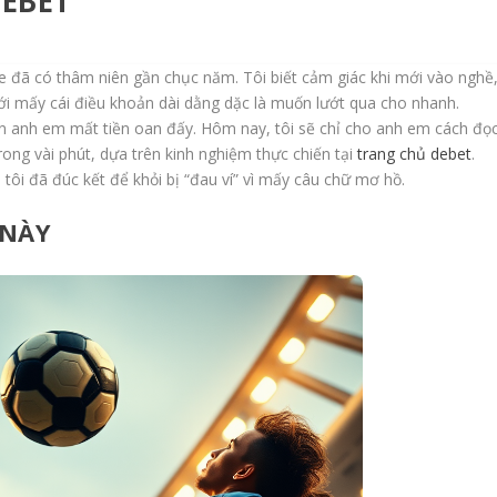
EBET
ne đã có thâm niên gần chục năm. Tôi biết cảm giác khi mới vào nghề
ới mấy cái điều khoản dài dằng dặc là muốn lướt qua cho nhanh.
iến anh em mất tiền oan đấy. Hôm nay, tôi sẽ chỉ cho anh em cách đọ
rong vài phút, dựa trên kinh nghiệm thực chiến tại
trang chủ debet
.
ôi đã đúc kết để khỏi bị “đau ví” vì mấy câu chữ mơ hồ.
 NÀY