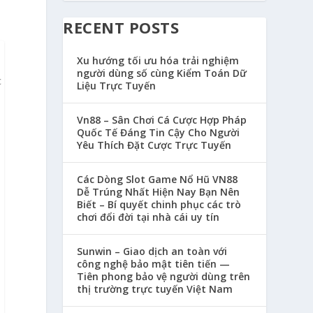
RECENT POSTS
,
Xu hướng tối ưu hóa trải nghiệm
người dùng số cùng Kiểm Toán Dữ
c
Liệu Trực Tuyến
Vn88 – Sân Chơi Cá Cược Hợp Pháp
Quốc Tế Đáng Tin Cậy Cho Người
Yêu Thích Đặt Cược Trực Tuyến
Các Dòng Slot Game Nổ Hũ VN88
Dễ Trúng Nhất Hiện Nay Bạn Nên
Biết – Bí quyết chinh phục các trò
chơi đổi đời tại nhà cái uy tín
Sunwin – Giao dịch an toàn với
công nghệ bảo mật tiên tiến —
Tiên phong bảo vệ người dùng trên
thị trường trực tuyến Việt Nam