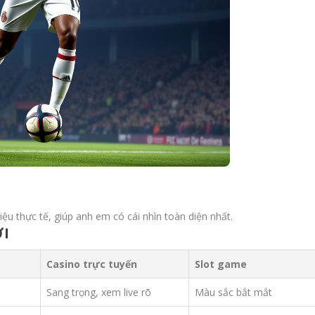
iệu thực tế, giúp anh em có cái nhìn toàn diện nhất.
ƠI
Casino trực tuyến
Slot game
Sang trọng, xem live rõ
Màu sắc bắt mắt