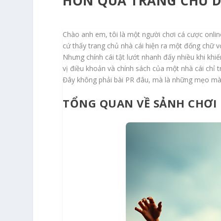
HƠN QUA TRANG CHỦ D
Chào anh em, tôi là một người chơi cá cược onli
cứ thấy trang chủ nhà cái hiện ra một đống chữ v
Nhưng chính cái tật lướt nhanh đấy nhiều khi kh
vị điều khoản và chính sách của một nhà cái chỉ t
Đây không phải bài PR đâu, mà là những mẹo mà t
TỔNG QUAN VỀ SẢNH CHƠI