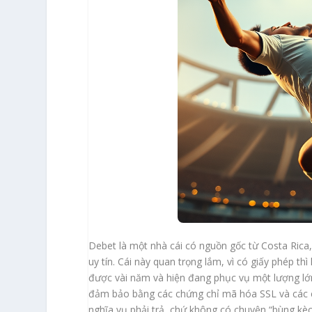
Debet là một nhà cái có nguồn gốc từ Costa Rica
uy tín. Cái này quan trọng lắm, vì có giấy phép t
được vài năm và hiện đang phục vụ một lượng lớ
đảm bảo bằng các chứng chỉ mã hóa SSL và các c
nghĩa vụ phải trả, chứ không có chuyện “bùng kè