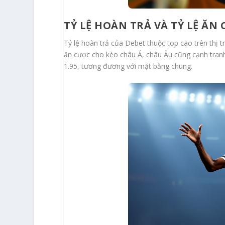
TỶ LỆ HOÀN TRẢ VÀ TỶ LỆ ĂN
Tỷ lệ hoàn trả của Debet thuộc top cao trên thị 
ăn cược cho kèo châu Á, châu Âu cũng cạnh tran
1.95, tương đương với mặt bằng chung.