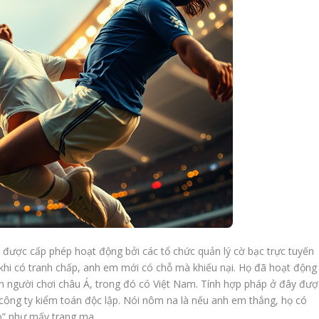
, được cấp phép hoạt động bởi các tổ chức quản lý cờ bạc trực tuyến
hì khi có tranh chấp, anh em mới có chỗ mà khiếu nại. Họ đã hoạt động
n người chơi châu Á, trong đó có Việt Nam. Tính hợp pháp ở đây đượ
ông ty kiểm toán độc lập. Nói nôm na là nếu anh em thắng, họ có
o” như mấy trang ma.