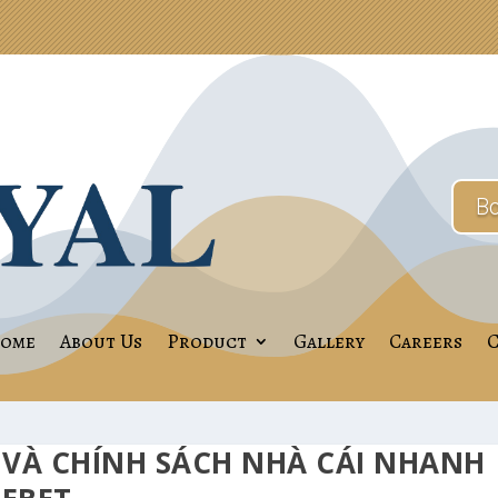
Bo
ome
About Us
Product
Gallery
Careers
C
 VÀ CHÍNH SÁCH NHÀ CÁI NHANH