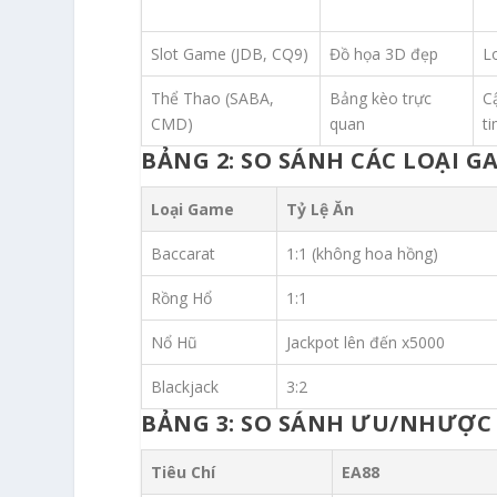
Slot Game (JDB, CQ9)
Đồ họa 3D đẹp
L
Thể Thao (SABA,
Bảng kèo trực
C
CMD)
quan
t
BẢNG 2: SO SÁNH CÁC LOẠI G
Loại Game
Tỷ Lệ Ăn
Baccarat
1:1 (không hoa hồng)
Rồng Hổ
1:1
Nổ Hũ
Jackpot lên đến x5000
Blackjack
3:2
BẢNG 3: SO SÁNH ƯU/NHƯỢC 
Tiêu Chí
EA88