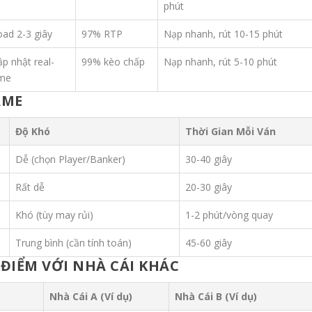
phút
oad 2-3 giây
97% RTP
Nạp nhanh, rút 10-15 phút
ập nhật real-
99% kèo chấp
Nạp nhanh, rút 5-10 phút
ime
AME
Độ Khó
Thời Gian Mỗi Ván
Dễ (chọn Player/Banker)
30-40 giây
Rất dễ
20-30 giây
Khó (tùy may rủi)
1-2 phút/vòng quay
Trung bình (cần tính toán)
45-60 giây
ĐIỂM VỚI NHÀ CÁI KHÁC
Nhà Cái A (Ví dụ)
Nhà Cái B (Ví dụ)