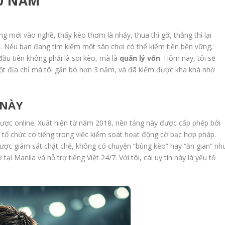
0 NĂM
ng mới vào nghề, thấy kèo thơm là nhảy, thua thì gỡ, thắng thì lại
ần. Nếu bạn đang tìm kiếm một sân chơi có thể kiếm tiền bền vững,
đầu tiên không phải là soi kèo, mà là
quản lý vốn
. Hôm nay, tôi sẽ
t địa chỉ mà tôi gắn bó hơn 3 năm, và đã kiếm được kha khá nhờ
 NÀY
cược online. Xuất hiện từ năm 2018, nền tảng này được cấp phép bởi
i tổ chức có tiếng trong việc kiểm soát hoạt động cờ bạc hợp pháp.
được giám sát chặt chẽ, không có chuyện “bùng kèo” hay “ăn gian” nh
ại Manila và hỗ trợ tiếng Việt 24/7. Với tôi, cái uy tín này là yếu tố