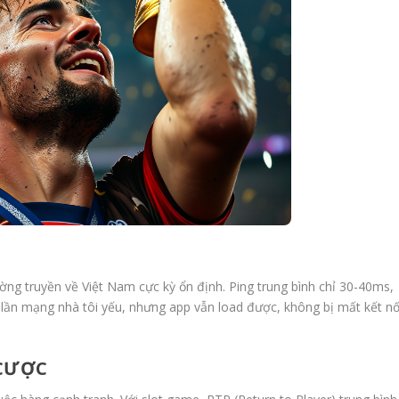
ng truyền về Việt Nam cực kỳ ổn định. Ping trung bình chỉ 30-40ms,
Có lần mạng nhà tôi yếu, nhưng app vẫn load được, không bị mất kết nố
 CƯỢC