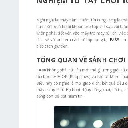
NGHIỆM TỪ TAY CHƠI 1
Ngồi nghĩ lại mấy năm trước, tôi cũng từng là thằ
ham. Kết quả là tài khoản teo tóp chỉ sau vài tu
không phải đốt vốn vào mấy trò may rủi, thì việc 
chia sẻ với anh em cách tôi áp dụng tại
EA88
– mộ
biết cách giữ tiền.
TỔNG QUAN VỀ SẢNH CHƠI
EA88
không phải cái tên mới mẻ gì trong giới cá 
tổ chức PAGCOR (Philippines) và Isle of Man – ha
Điều này có nghĩa là mọi giao dịch, kết quả đều 
mấy trang chui. Họ hoạt động công khai, có trụ sở t
sống còn để đặt niềm tin.