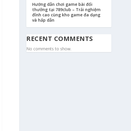
Hướng dẫn chơi game bài đổi
thưởng tại 789club – Trải nghiệm
đỉnh cao cùng kho game đa dạng
và hấp dẫn
RECENT COMMENTS
No comments to show.