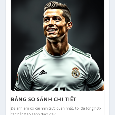
BẢNG SO SÁNH CHI TIẾT
Để anh em có cái nhìn trực quan nhất, tôi đã tổng hợp
các bảng so sánh dưới đây: