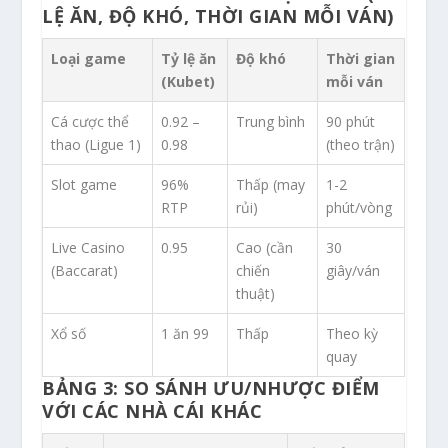
LỆ ĂN, ĐỘ KHÓ, THỜI GIAN MỖI VÁN)
Loại game
Tỷ lệ ăn
Độ khó
Thời gian
(Kubet)
mỗi ván
Cá cược thể
0.92 –
Trung bình
90 phút
thao (Ligue 1)
0.98
(theo trận)
Slot game
96%
Thấp (may
1-2
RTP
rủi)
phút/vòng
Live Casino
0.95
Cao (cần
30
(Baccarat)
chiến
giây/ván
thuật)
Xổ số
1 ăn 99
Thấp
Theo kỳ
quay
BẢNG 3: SO SÁNH ƯU/NHƯỢC ĐIỂM
VỚI CÁC NHÀ CÁI KHÁC