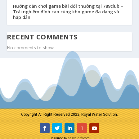
Hướng dẫn chơi game bài đổi thưởng tại 789club –
Trải nghiệm đỉnh cao cùng kho game đa dạng và
hấp dẫn
RECENT COMMENTS
No comments to show.
Copyright All Right Reserved 2022, Royal Water Solution.
Designed by
easydigify.com