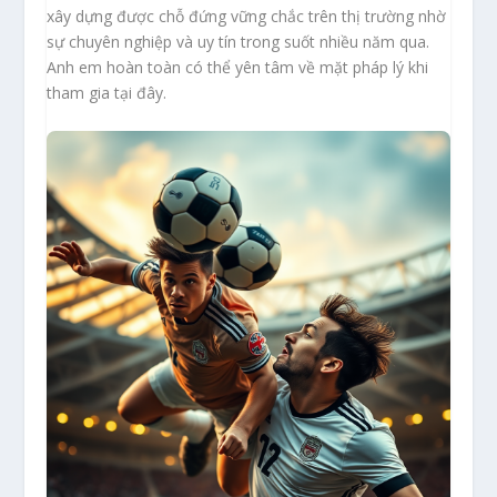
xây dựng được chỗ đứng vững chắc trên thị trường nhờ
sự chuyên nghiệp và uy tín trong suốt nhiều năm qua.
Anh em hoàn toàn có thể yên tâm về mặt pháp lý khi
tham gia tại đây.