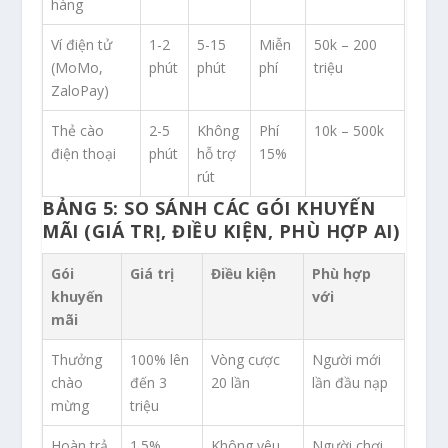
hàng
Ví điện tử
1-2
5-15
Miễn
50k – 200
(MoMo,
phút
phút
phí
triệu
ZaloPay)
Thẻ cào
2-5
Không
Phí
10k – 500k
điện thoại
phút
hỗ trợ
15%
rút
BẢNG 5: SO SÁNH CÁC GÓI KHUYẾN
MÃI (GIÁ TRỊ, ĐIỀU KIỆN, PHÙ HỢP AI)
Gói
Giá trị
Điều kiện
Phù hợp
khuyến
với
mãi
Thưởng
100% lên
Vòng cược
Người mới
chào
đến 3
20 lần
lần đầu nạp
mừng
triệu
Hoàn trả
1.5%
Không yêu
Người chơi