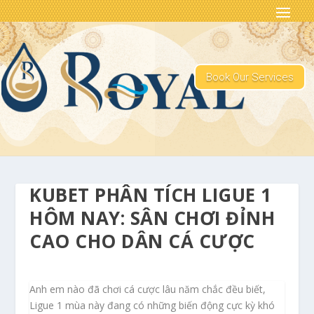
Book Our Services
KUBET PHÂN TÍCH LIGUE 1
HÔM NAY: SÂN CHƠI ĐỈNH
CAO CHO DÂN CÁ CƯỢC
Anh em nào đã chơi cá cược lâu năm chắc đều biết,
Ligue 1 mùa này đang có những biến động cực kỳ khó