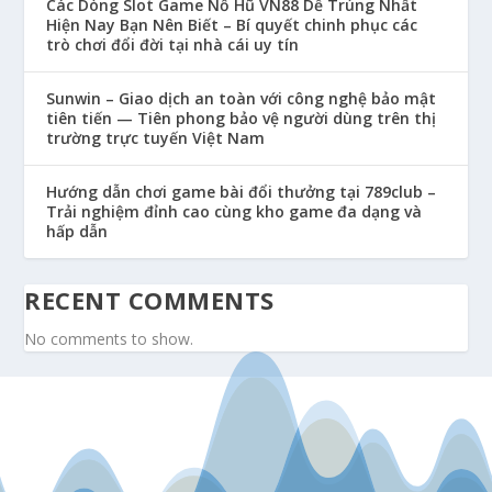
Các Dòng Slot Game Nổ Hũ VN88 Dễ Trúng Nhất
Hiện Nay Bạn Nên Biết – Bí quyết chinh phục các
trò chơi đổi đời tại nhà cái uy tín
Sunwin – Giao dịch an toàn với công nghệ bảo mật
tiên tiến — Tiên phong bảo vệ người dùng trên thị
trường trực tuyến Việt Nam
Hướng dẫn chơi game bài đổi thưởng tại 789club –
Trải nghiệm đỉnh cao cùng kho game đa dạng và
hấp dẫn
RECENT COMMENTS
No comments to show.