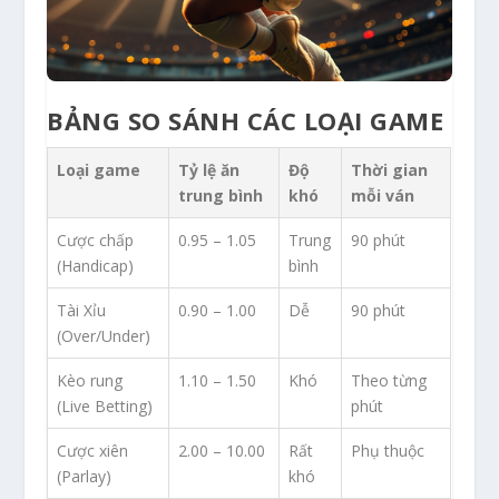
BẢNG SO SÁNH CÁC LOẠI GAME
Loại game
Tỷ lệ ăn
Độ
Thời gian
trung bình
khó
mỗi ván
Cược chấp
0.95 – 1.05
Trung
90 phút
(Handicap)
bình
Tài Xỉu
0.90 – 1.00
Dễ
90 phút
(Over/Under)
Kèo rung
1.10 – 1.50
Khó
Theo từng
(Live Betting)
phút
Cược xiên
2.00 – 10.00
Rất
Phụ thuộc
(Parlay)
khó