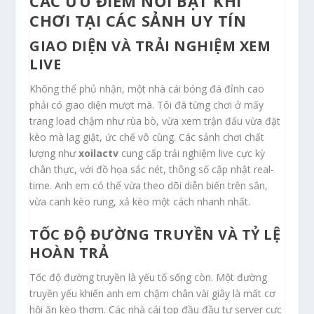
CÁC ƯU ĐIỂM NỔI BẬT KHI
CHƠI TẠI CÁC SẢNH UY TÍN
GIAO DIỆN VÀ TRẢI NGHIỆM XEM
LIVE
Không thể phủ nhận, một nhà cái bóng đá đỉnh cao
phải có giao diện mượt mà. Tôi đã từng chơi ở mấy
trang load chậm như rùa bò, vừa xem trận đấu vừa đặt
kèo mà lag giật, ức chế vô cùng. Các sảnh chơi chất
lượng như
xoilactv
cung cấp trải nghiệm live cực kỳ
chân thực, với đồ họa sắc nét, thông số cập nhật real-
time. Anh em có thể vừa theo dõi diễn biến trên sân,
vừa canh kèo rung, xả kèo một cách nhanh nhất.
TỐC ĐỘ ĐƯỜNG TRUYỀN VÀ TỶ LỆ
HOÀN TRẢ
Tốc độ đường truyền là yếu tố sống còn. Một đường
truyền yếu khiến anh em chậm chân vài giây là mất cơ
hội ăn kèo thơm. Các nhà cái top đầu đầu tư server cực