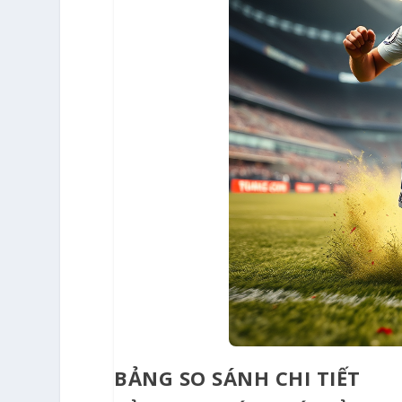
BẢNG SO SÁNH CHI TIẾT