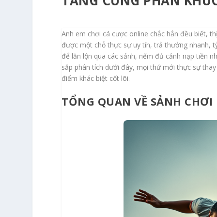
TẢNG CÙNG PHÂN KHÚ
Anh em chơi cá cược online chắc hẳn đều biết, thị
được một chỗ thực sự uy tín, trả thưởng nhanh, t
để lăn lộn qua các sảnh, nếm đủ cảnh nạp tiền n
sắp phân tích dưới đây, mọi thứ mới thực sự thay 
điểm khác biệt cốt lõi.
TỔNG QUAN VỀ SẢNH CHƠI