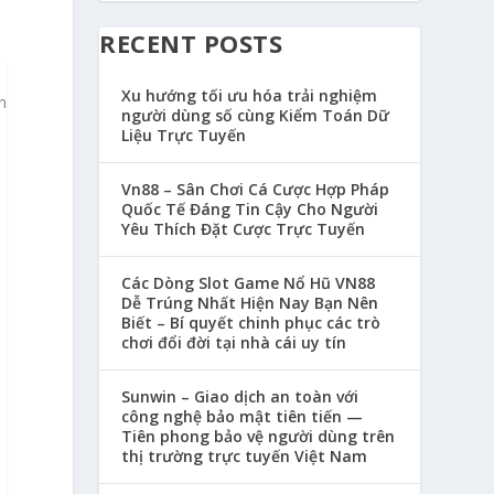
RECENT POSTS
Xu hướng tối ưu hóa trải nghiệm
n
người dùng số cùng Kiểm Toán Dữ
i
Liệu Trực Tuyến
Vn88 – Sân Chơi Cá Cược Hợp Pháp
Quốc Tế Đáng Tin Cậy Cho Người
Yêu Thích Đặt Cược Trực Tuyến
Các Dòng Slot Game Nổ Hũ VN88
Dễ Trúng Nhất Hiện Nay Bạn Nên
Biết – Bí quyết chinh phục các trò
chơi đổi đời tại nhà cái uy tín
Sunwin – Giao dịch an toàn với
công nghệ bảo mật tiên tiến —
Tiên phong bảo vệ người dùng trên
thị trường trực tuyến Việt Nam