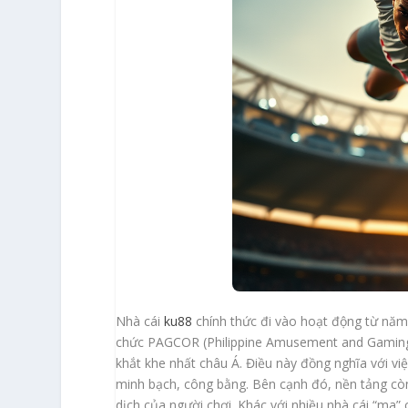
Nhà cái
ku88
chính thức đi vào hoạt động từ năm 2
chức PAGCOR (Philippine Amusement and Gaming 
khắt khe nhất châu Á. Điều này đồng nghĩa với vi
minh bạch, công bằng. Bên cạnh đó, nền tảng cò
dịch của người chơi. Khác với nhiều nhà cái “ma” 