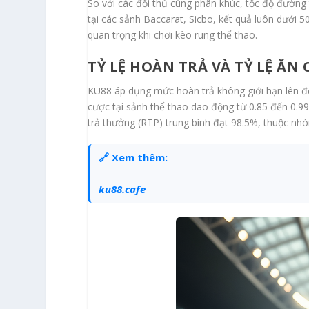
So với các đối thủ cùng phân khúc, tốc độ đường 
tại các sảnh Baccarat, Sicbo, kết quả luôn dưới 
quan trọng khi chơi kèo rung thể thao.
TỶ LỆ HOÀN TRẢ VÀ TỶ LỆ ĂN
KU88 áp dụng mức hoàn trả không giới hạn lên đế
cược tại sảnh thể thao dao động từ 0.85 đến 0.99
trả thưởng (RTP) trung bình đạt 98.5%, thuộc nh
🔗 Xem thêm:
ku88.cafe