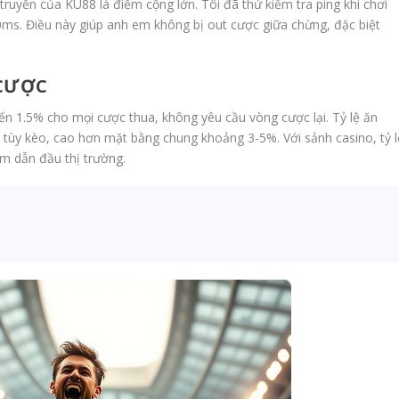
truyền của KU88 là điểm cộng lớn. Tôi đã thử kiểm tra ping khi chơi
50ms. Điều này giúp anh em không bị out cược giữa chừng, đặc biệt
 CƯỢC
n 1.5% cho mọi cược thua, không yêu cầu vòng cược lại. Tỷ lệ ăn
 tùy kèo, cao hơn mặt bằng chung khoảng 3-5%. Với sảnh casino, tỷ l
óm dẫn đầu thị trường.