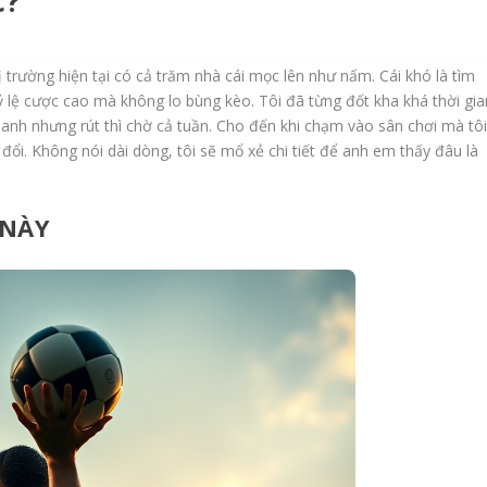
C?
 trường hiện tại có cả trăm nhà cái mọc lên như nấm. Cái khó là tìm
ỷ lệ cược cao mà không lo bùng kèo. Tôi đã từng đốt kha khá thời gia
hanh nhưng rút thì chờ cả tuần. Cho đến khi chạm vào sân chơi mà tô
đổi. Không nói dài dòng, tôi sẽ mổ xẻ chi tiết để anh em thấy đâu là
 NÀY