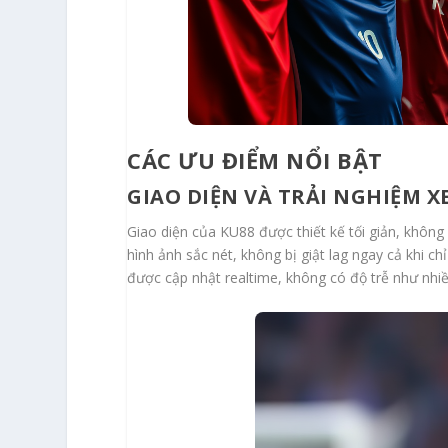
CÁC ƯU ĐIỂM NỔI BẬT
GIAO DIỆN VÀ TRẢI NGHIỆM X
Giao diện của KU88 được thiết kế tối giản, không r
hình ảnh sắc nét, không bị giật lag ngay cả khi c
được cập nhật realtime, không có độ trễ như nhi