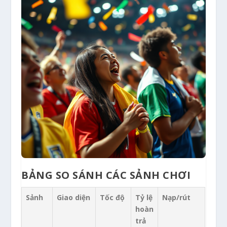
BẢNG SO SÁNH CÁC SẢNH CHƠI
Sảnh
Giao diện
Tốc độ
Tỷ lệ
Nạp/rút
hoàn
trả