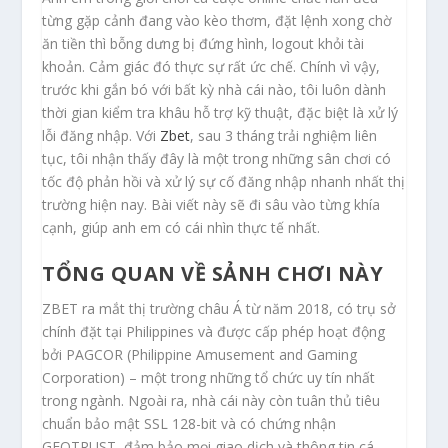
từng gặp cảnh đang vào kèo thơm, đặt lệnh xong chờ
ăn tiền thì bỗng dưng bị đứng hình, logout khỏi tài
khoản. Cảm giác đó thực sự rất ức chế. Chính vì vậy,
trước khi gắn bó với bất kỳ nhà cái nào, tôi luôn dành
thời gian kiểm tra khâu hỗ trợ kỹ thuật, đặc biệt là xử lý
lỗi đăng nhập. Với
Zbet
, sau 3 tháng trải nghiệm liên
tục, tôi nhận thấy đây là một trong những sân chơi có
tốc độ phản hồi và xử lý sự cố đăng nhập nhanh nhất thị
trường hiện nay. Bài viết này sẽ đi sâu vào từng khía
cạnh, giúp anh em có cái nhìn thực tế nhất.
TỔNG QUAN VỀ SẢNH CHƠI NÀY
ZBET ra mắt thị trường châu Á từ năm 2018, có trụ sở
chính đặt tại Philippines và được cấp phép hoạt động
bởi PAGCOR (Philippine Amusement and Gaming
Corporation) – một trong những tổ chức uy tín nhất
trong ngành. Ngoài ra, nhà cái này còn tuân thủ tiêu
chuẩn bảo mật SSL 128-bit và có chứng nhận
GEOTRUST, đảm bảo mọi giao dịch và thông tin cá