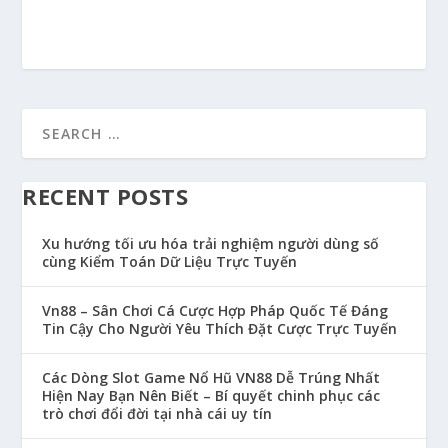
RECENT POSTS
Xu hướng tối ưu hóa trải nghiệm người dùng số
cùng Kiểm Toán Dữ Liệu Trực Tuyến
Vn88 – Sân Chơi Cá Cược Hợp Pháp Quốc Tế Đáng
Tin Cậy Cho Người Yêu Thích Đặt Cược Trực Tuyến
Các Dòng Slot Game Nổ Hũ VN88 Dễ Trúng Nhất
Hiện Nay Bạn Nên Biết – Bí quyết chinh phục các
trò chơi đổi đời tại nhà cái uy tín