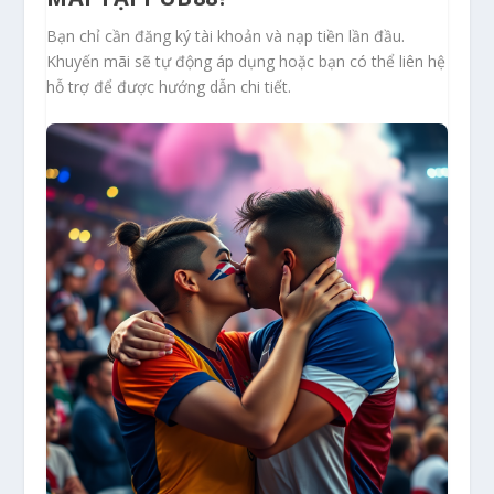
Bạn chỉ cần đăng ký tài khoản và nạp tiền lần đầu.
Khuyến mãi sẽ tự động áp dụng hoặc bạn có thể liên hệ
hỗ trợ để được hướng dẫn chi tiết.