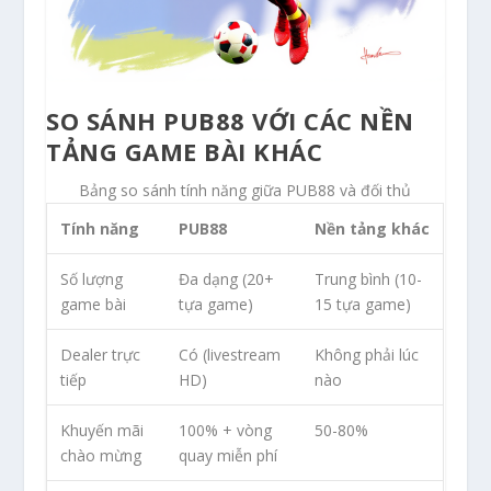
SO SÁNH PUB88 VỚI CÁC NỀN
TẢNG GAME BÀI KHÁC
Bảng so sánh tính năng giữa PUB88 và đối thủ
Tính năng
PUB88
Nền tảng khác
Số lượng
Đa dạng (20+
Trung bình (10-
game bài
tựa game)
15 tựa game)
Dealer trực
Có (livestream
Không phải lúc
tiếp
HD)
nào
Khuyến mãi
100% + vòng
50-80%
chào mừng
quay miễn phí