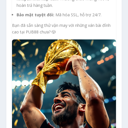
hoàn trả hàng tuần.
Bảo mật tuyệt đối:
Mã hóa SSL, hỗ trợ 24/7.
Bạn đã sẵn sàng thử vận may với những ván bài đỉnh
cao tại PUB88 chưa? 🎲