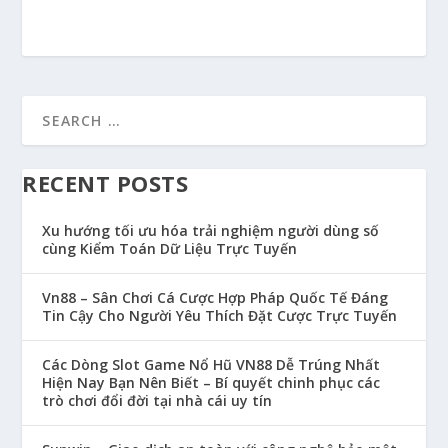
RECENT POSTS
Xu hướng tối ưu hóa trải nghiệm người dùng số
cùng Kiểm Toán Dữ Liệu Trực Tuyến
Vn88 – Sân Chơi Cá Cược Hợp Pháp Quốc Tế Đáng
Tin Cậy Cho Người Yêu Thích Đặt Cược Trực Tuyến
Các Dòng Slot Game Nổ Hũ VN88 Dễ Trúng Nhất
Hiện Nay Bạn Nên Biết – Bí quyết chinh phục các
trò chơi đổi đời tại nhà cái uy tín