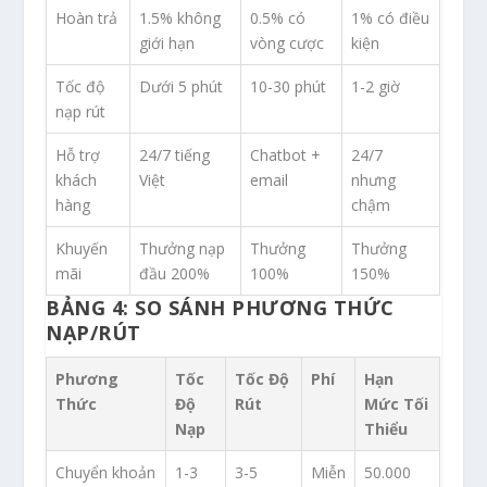
Hoàn trả
1.5% không
0.5% có
1% có điều
giới hạn
vòng cược
kiện
Tốc độ
Dưới 5 phút
10-30 phút
1-2 giờ
nạp rút
Hỗ trợ
24/7 tiếng
Chatbot +
24/7
khách
Việt
email
nhưng
hàng
chậm
Khuyến
Thưởng nạp
Thưởng
Thưởng
mãi
đầu 200%
100%
150%
BẢNG 4: SO SÁNH PHƯƠNG THỨC
NẠP/RÚT
Phương
Tốc
Tốc Độ
Phí
Hạn
Thức
Độ
Rút
Mức Tối
Nạp
Thiểu
Chuyển khoản
1-3
3-5
Miễn
50.000