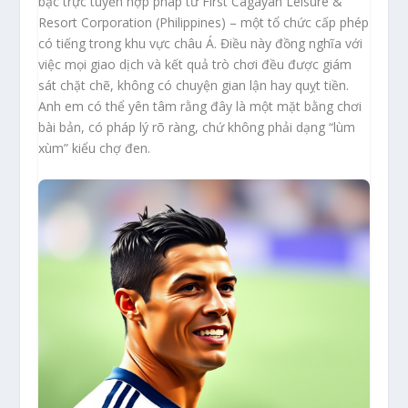
bạc trực tuyến hợp pháp từ First Cagayan Leisure &
Resort Corporation (Philippines) – một tổ chức cấp phép
có tiếng trong khu vực châu Á. Điều này đồng nghĩa với
việc mọi giao dịch và kết quả trò chơi đều được giám
sát chặt chẽ, không có chuyện gian lận hay quỵt tiền.
Anh em có thể yên tâm rằng đây là một mặt bằng chơi
bài bản, có pháp lý rõ ràng, chứ không phải dạng “lùm
xùm” kiểu chợ đen.