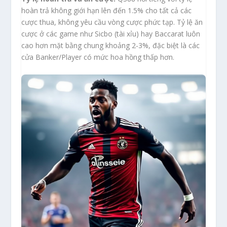
hoàn trả không giới hạn lên đến 1.5% cho tất cả các
cược thua, không yêu cầu vòng cược phức tạp. Tỷ lệ ăn
cược ở các game như Sicbo (tài xỉu) hay Baccarat luôn
cao hơn mặt bằng chung khoảng 2-3%, đặc biệt là các
cửa Banker/Player có mức hoa hồng thấp hơn.