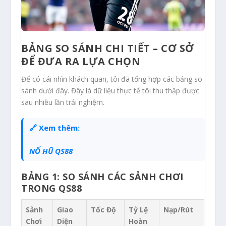
BẢNG SO SÁNH CHI TIẾT – CƠ SỞ
ĐỂ ĐƯA RA LỰA CHỌN
Để có cái nhìn khách quan, tôi đã tổng hợp các bảng so
sánh dưới đây. Đây là dữ liệu thực tế tôi thu thập được
sau nhiều lần trải nghiệm.
🔗 Xem thêm:
NỔ HŨ QS88
BẢNG 1: SO SÁNH CÁC SẢNH CHƠI
TRONG QS88
Sảnh
Giao
Tốc Độ
Tỷ Lệ
Nạp/Rút
Chơi
Diện
Hoàn