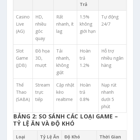
Trả
Casino
HD,
Rất
1.5%
Tự động
Live
nhiều
nhanh, ít
không
24/7
(AG)
góc
lag
giới hạn
quay
Slot
Đồ họa
Tải
Hoàn
Hỗ trợ
Game
3D,
nhanh,
trả
nhiều ngân
(JDB)
mượt
không
1.2%
hàng
giật
Thể
Stream
Cập nhật
Hoàn
Nạp rút
Thao
trực
kèo
trả
nhanh
(SABA)
tiếp
realtime
0.8%
dưới 5
phút
BẢNG 2: SO SÁNH CÁC LOẠI GAME –
TỶ LỆ ĂN VÀ ĐỘ KHÓ
Loại
Tỷ Lệ Ăn
Độ Khó
Thời Gian