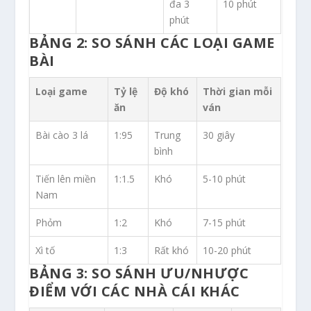
đa 3
10 phút
phút
BẢNG 2: SO SÁNH CÁC LOẠI GAME
BÀI
Loại game
Tỷ lệ
Độ khó
Thời gian mỗi
ăn
ván
Bài cào 3 lá
1:95
Trung
30 giây
bình
Tiến lên miền
1:1.5
Khó
5-10 phút
Nam
Phỏm
1:2
Khó
7-15 phút
Xì tố
1:3
Rất khó
10-20 phút
BẢNG 3: SO SÁNH ƯU/NHƯỢC
ĐIỂM VỚI CÁC NHÀ CÁI KHÁC