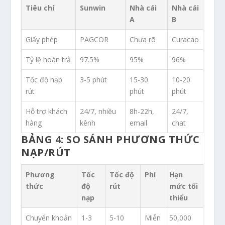
Tiêu chí
Sunwin
Nhà cái
Nhà cái
A
B
Giấy phép
PAGCOR
Chưa rõ
Curacao
Tỷ lệ hoàn trả
97.5%
95%
96%
Tốc độ nạp
3-5 phút
15-30
10-20
rút
phút
phút
Hỗ trợ khách
24/7, nhiều
8h-22h,
24/7,
hàng
kênh
email
chat
BẢNG 4: SO SÁNH PHƯƠNG THỨC
NẠP/RÚT
Phương
Tốc
Tốc độ
Phí
Hạn
thức
độ
rút
mức tối
nạp
thiểu
Chuyển khoản
1-3
5-10
Miễn
50,000