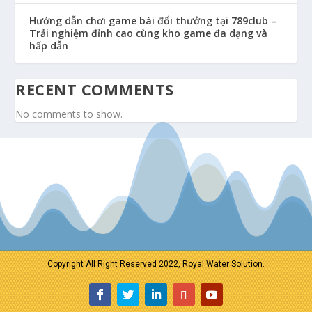
Hướng dẫn chơi game bài đổi thưởng tại 789club –
Trải nghiệm đỉnh cao cùng kho game đa dạng và
hấp dẫn
RECENT COMMENTS
No comments to show.
Copyright All Right Reserved 2022, Royal Water Solution.