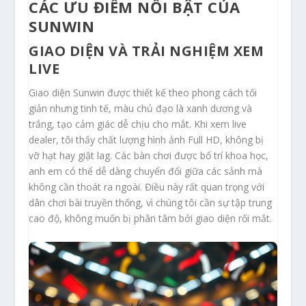
CÁC ƯU ĐIỂM NỔI BẬT CỦA
SUNWIN
GIAO DIỆN VÀ TRẢI NGHIỆM XEM
LIVE
Giao diện Sunwin được thiết kế theo phong cách tối
giản nhưng tinh tế, màu chủ đạo là xanh dương và
trắng, tạo cảm giác dễ chịu cho mắt. Khi xem live
dealer, tôi thấy chất lượng hình ảnh Full HD, không bị
vỡ hạt hay giật lag. Các bàn chơi được bố trí khoa học,
anh em có thể dễ dàng chuyển đổi giữa các sảnh mà
không cần thoát ra ngoài. Điều này rất quan trọng với
dân chơi bài truyền thống, vì chúng tôi cần sự tập trung
cao độ, không muốn bị phân tâm bởi giao diện rối mắt.