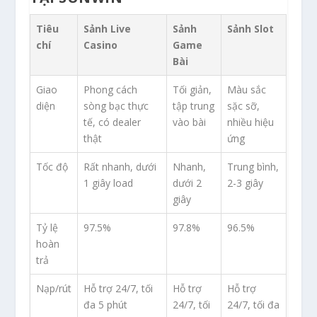
Tiêu
Sảnh Live
Sảnh
Sảnh Slot
chí
Casino
Game
Bài
Giao
Phong cách
Tối giản,
Màu sắc
diện
sòng bạc thực
tập trung
sặc sỡ,
tế, có dealer
vào bài
nhiều hiệu
thật
ứng
Tốc độ
Rất nhanh, dưới
Nhanh,
Trung bình,
1 giây load
dưới 2
2-3 giây
giây
Tỷ lệ
97.5%
97.8%
96.5%
hoàn
trả
Nạp/rút
Hỗ trợ 24/7, tối
Hỗ trợ
Hỗ trợ
đa 5 phút
24/7, tối
24/7, tối đa