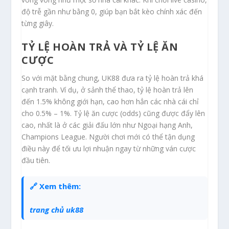
độ trễ gần như bằng 0, giúp bạn bắt kèo chính xác đến
từng giây.
TỶ LỆ HOÀN TRẢ VÀ TỶ LỆ ĂN
CƯỢC
So với mặt bằng chung, UK88 đưa ra tỷ lệ hoàn trả khá
cạnh tranh. Ví dụ, ở sảnh thể thao, tỷ lệ hoàn trả lên
đến 1.5% không giới hạn, cao hơn hẳn các nhà cái chỉ
cho 0.5% – 1%. Tỷ lệ ăn cược (odds) cũng được đẩy lên
cao, nhất là ở các giải đấu lớn như Ngoại hạng Anh,
Champions League. Người chơi mới có thể tận dụng
điều này để tối ưu lợi nhuận ngay từ những ván cược
đầu tiên.
🔗 Xem thêm:
trang chủ uk88