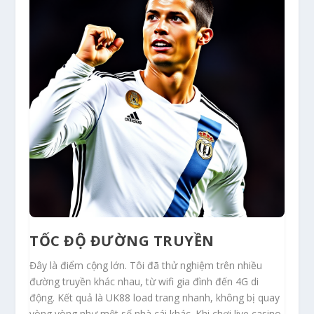
TỐC ĐỘ ĐƯỜNG TRUYỀN
Đây là điểm cộng lớn. Tôi đã thử nghiệm trên nhiều
đường truyền khác nhau, từ wifi gia đình đến 4G di
động. Kết quả là UK88 load trang nhanh, không bị quay
vòng vòng như một số nhà cái khác. Khi chơi live casino,