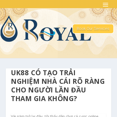
Book Our Services
UK88 CÓ TẠO TRẢI
NGHIỆM NHÀ CÁI RÕ RÀNG
CHO NGƯỜI LẦN ĐẦU
THAM GIA KHÔNG?
Vài năm trở lại đây, tôi thấy dân chơi cá cược online