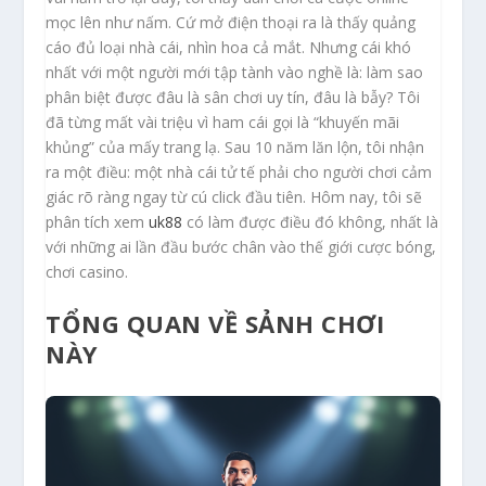
mọc lên như nấm. Cứ mở điện thoại ra là thấy quảng
cáo đủ loại nhà cái, nhìn hoa cả mắt. Nhưng cái khó
nhất với một người mới tập tành vào nghề là: làm sao
phân biệt được đâu là sân chơi uy tín, đâu là bẫy? Tôi
đã từng mất vài triệu vì ham cái gọi là “khuyến mãi
khủng” của mấy trang lạ. Sau 10 năm lăn lộn, tôi nhận
ra một điều: một nhà cái tử tế phải cho người chơi cảm
giác rõ ràng ngay từ cú click đầu tiên. Hôm nay, tôi sẽ
phân tích xem
uk88
có làm được điều đó không, nhất là
với những ai lần đầu bước chân vào thế giới cược bóng,
chơi casino.
TỔNG QUAN VỀ SẢNH CHƠI
NÀY