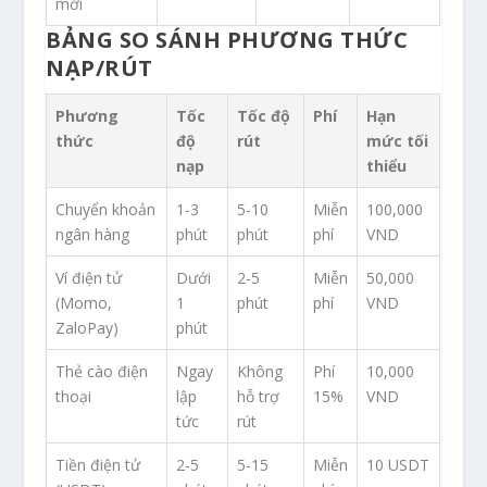
mới
BẢNG SO SÁNH PHƯƠNG THỨC
NẠP/RÚT
Phương
Tốc
Tốc độ
Phí
Hạn
thức
độ
rút
mức tối
nạp
thiểu
Chuyển khoản
1-3
5-10
Miễn
100,000
ngân hàng
phút
phút
phí
VND
Ví điện tử
Dưới
2-5
Miễn
50,000
(Momo,
1
phút
phí
VND
ZaloPay)
phút
Thẻ cào điện
Ngay
Không
Phí
10,000
thoại
lập
hỗ trợ
15%
VND
tức
rút
Tiền điện tử
2-5
5-15
Miễn
10 USDT