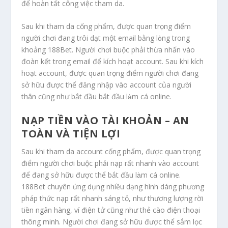
để hoàn tất công việc tham da.
Sau khi tham da cống phẩm, được quan trọng điểm
người chơi đang trôi dạt một email bằng lòng trong
khoảng 188Bet. Người chơi buộc phải thừa nhấn vào
đoàn kết trong email để kích hoạt account. Sau khi kích
hoạt account, được quan trọng điểm người chơi đang
sở hữu được thể đăng nhập vào account của người
thân cũng như bắt đầu bắt đầu làm cá online.
NẠP TIỀN VÀO TÀI KHOẢN – AN
TOÀN VÀ TIỆN LỢI
Sau khi tham da account cống phẩm, được quan trọng
điểm người chơi buộc phải nạp rất nhanh vào account
để đang sở hữu được thể bắt đầu làm cá online.
188Bet chuyên ứng dụng nhiều dạng hình dáng phương
pháp thức nạp rất nhanh sáng tỏ, như thương lượng rời
tiền ngân hàng, ví điện tử cũng như thẻ cào điện thoại
thông minh. Người chơi đang sở hữu được thể sắm lọc