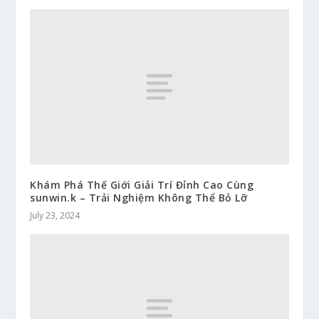
Khám Phá Thế Giới Giải Trí Đỉnh Cao Cùng
sunwin.k – Trải Nghiệm Không Thể Bỏ Lỡ
July 23, 2024