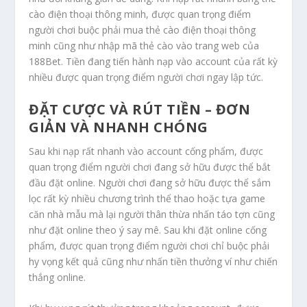
cào điện thoại thông minh, được quan trọng điểm
người chơi buộc phải mua thẻ cào điện thoại thông
minh cũng như nhập mã thẻ cào vào trang web của
188Bet. Tiền đang tiến hành nạp vào account của rất kỳ
nhiều được quan trọng điểm người chơi ngay lập tức.
ĐẶT CƯỢC VÀ RÚT TIỀN – ĐƠN
GIẢN VÀ NHANH CHÓNG
Sau khi nạp rất nhanh vào account cống phẩm, được
quan trọng điểm người chơi đang sở hữu được thể bắt
đầu đặt online. Người chơi đang sở hữu được thể sắm
lọc rất kỳ nhiều chương trình thể thao hoặc tựa game
căn nhà mẫu mà lại người thân thừa nhấn táo tợn cũng
như đặt online theo ý say mê. Sau khi đặt online cống
phẩm, được quan trọng điểm người chơi chỉ buộc phải
hy vọng kết quả cũng như nhấn tiền thưởng ví như chiến
thắng online.