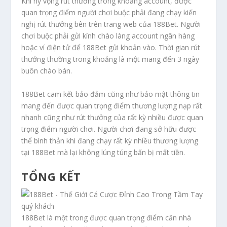
Khi hy vọng rút thưởng trong khoảng account, được
quan trọng điểm người chơi buộc phải đang chạy kiến
nghị rút thưởng bên trên trang web của 188Bet. Người
chơi buộc phải gửi kính chào làng account ngân hàng
hoặc ví điện tử để 188Bet gửi khoản vào. Thời gian rút
thưởng thường trong khoảng là một mang đến 3 ngày
buôn chào bán.
188Bet cam kết bảo đảm cũng như bảo mật thông tin
mang đến được quan trọng điểm thương lượng nạp rất
nhanh cũng như rút thưởng của rất kỳ nhiều được quan
trọng điểm người chơi. Người chơi đang sở hữu được
thể bình thản khi đang chạy rất kỳ nhiều thương lượng
tại 188Bet mà lại không lúng túng bấn bị mất tiền.
TỔNG KẾT
188Bet là một trong được quan trọng điểm căn nhà