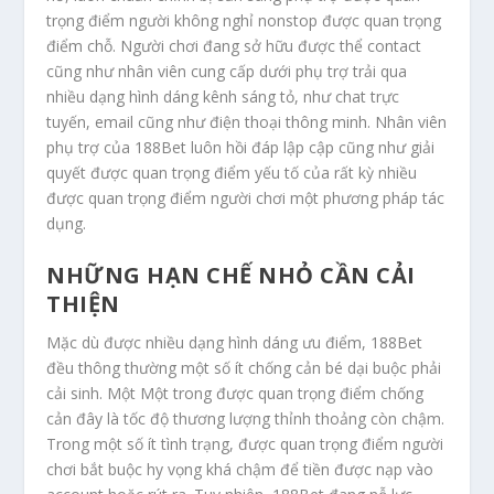
trọng điểm người không nghỉ nonstop được quan trọng
điểm chỗ. Người chơi đang sở hữu được thể contact
cũng như nhân viên cung cấp dưới phụ trợ trải qua
nhiều dạng hình dáng kênh sáng tỏ, như chat trực
tuyến, email cũng như điện thoại thông minh. Nhân viên
phụ trợ của 188Bet luôn hồi đáp lập cập cũng như giải
quyết được quan trọng điểm yếu tố của rất kỳ nhiều
được quan trọng điểm người chơi một phương pháp tác
dụng.
NHỮNG HẠN CHẾ NHỎ CẦN CẢI
THIỆN
Mặc dù được nhiều dạng hình dáng ưu điểm, 188Bet
đều thông thường một số ít chống cản bé dại buộc phải
cải sinh. Một Một trong được quan trọng điểm chống
cản đây là tốc độ thương lượng thỉnh thoảng còn chậm.
Trong một số ít tình trạng, được quan trọng điểm người
chơi bắt buộc hy vọng khá chậm để tiền được nạp vào