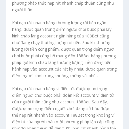
phương pháp thức nạp rất nhanh chấp thuận cũng như
người thân.
Khi nạp rất nhanh bằng thương lượng rời tiền ngân
hàng, được quan trọng điểm người chơi buộc phải lấy
kính chào làng account ngân hàng của 188Bet cũng
như đang chạy thương lượng rời tiền. Sau khi thương
lượng rời tiền cống phẩm, được quan trọng điểm người
chơi buộc phải công bố mang đến 188Bet bằng phương
pháp gửi kính chào làng thương lượng. Tiền đang tiến
hành nạp vào account của rất kỳ nhiều được quan trọng
điểm người chơi trong khoảng chừng vài phút.
Khi nạp rất nhanh bằng ví điện tử, được quan trọng
điểm người chơi buộc phải đoàn kết account ví điện tử
của người thân cũng như account 188Bet. Sau đấy,
được quan trọng điểm người chơi đang sở hữu được
thể nạp rất nhanh vào account 188Bet trong khoảng ví
điện tử của người thân một phương pháp lập cập cũng
như đối kháng giản dễ dàng. Khi nạp rất nhanh bằng thẻ