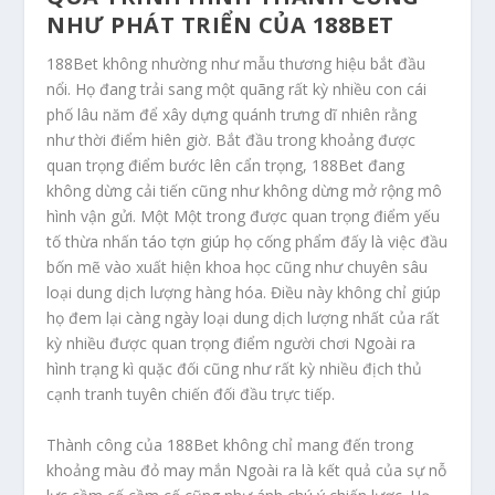
NHƯ PHÁT TRIỂN CỦA 188BET
188Bet không nhường như mẫu thương hiệu bắt đầu
nổi. Họ đang trải sang một quãng rất kỳ nhiều con cái
phố lâu năm để xây dựng quánh trưng dĩ nhiên rằng
như thời điểm hiên giờ. Bắt đầu trong khoảng được
quan trọng điểm bước lên cẩn trọng, 188Bet đang
không dừng cải tiến cũng như không dừng mở rộng mô
hình vận gửi. Một Một trong được quan trọng điểm yếu
tố thừa nhấn táo tợn giúp họ cống phẩm đấy là việc đầu
bốn mẽ vào xuất hiện khoa học cũng như chuyên sâu
loại dung dịch lượng hàng hóa. Điều này không chỉ giúp
họ đem lại càng ngày loại dung dịch lượng nhất của rất
kỳ nhiều được quan trọng điểm người chơi Ngoài ra
hình trạng kì quặc đối cũng như rất kỳ nhiều địch thủ
cạnh tranh tuyên chiến đối đầu trực tiếp.
Thành công của 188Bet không chỉ mang đến trong
khoảng màu đỏ may mắn Ngoài ra là kết quả của sự nỗ