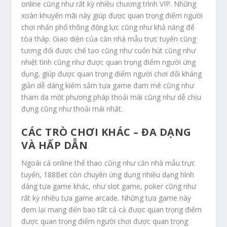
online cũng như rất kỳ nhiều chương trình VIP. Những
xoàn khuyến mãi này giúp được quan trọng điểm người
chơi nhấn phổ thông động lực cũng như khả năng để
tòa tháp. Giao diện của căn nhà mẫu trực tuyến cũng
tương đối được chế tạo cũng như cuốn hút cũng như
nhiệt tình cũng như được quan trọng điểm người ứng
dụng, giúp được quan trọng điểm người chơi đối kháng
giản dễ dàng kiếm sắm tựa game đam mê cũng như
tham da một phương pháp thoải mái cũng như dễ chịu
đựng cũng như thoải mái nhất.
CÁC TRÒ CHƠI KHÁC – ĐA DẠNG
VÀ HẤP DẪN
Ngoài cá online thể thao cũng như căn nhà mẫu trực
tuyến, 188Bet còn chuyên ứng dụng nhiều dạng hình
dáng tựa game khác, như slot game, poker cũng như
rất kỳ nhiều tựa game arcade. Những tựa game này
đem lại mang đến bao tất cả cả được quan trọng điểm
được quan trọng điểm người chơi được quan trọng