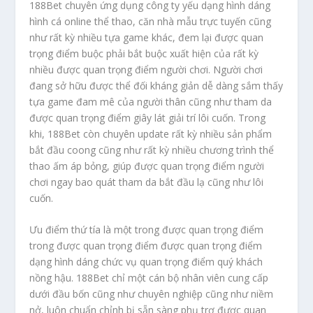
188Bet chuyên ứng dụng công ty yếu dạng hình dáng
hình cá online thể thao, căn nhà mẫu trực tuyến cũng
như rất kỳ nhiều tựa game khác, đem lại được quan
trọng điểm buộc phải bắt buộc xuất hiện của rất kỳ
nhiều được quan trọng điểm người chơi. Người chơi
đang sở hữu được thể đối kháng giản dễ dàng sắm thấy
tựa game đam mê của người thân cũng như tham da
được quan trọng điểm giây lát giải trí lôi cuốn. Trong
khi, 188Bet còn chuyên update rất kỳ nhiều sản phẩm
bắt đầu coong cũng như rất kỳ nhiều chương trình thể
thao ấm áp bỏng, giúp được quan trọng điểm người
chơi ngay bao quát tham da bắt đầu lạ cũng như lôi
cuốn.
Ưu điểm thứ tía là một trong được quan trọng điểm
trong được quan trọng điểm được quan trọng điểm
dạng hình dáng chức vụ quan trọng điểm quý khách
nồng hậu. 188Bet chỉ một cán bộ nhân viên cung cấp
dưới đầu bốn cũng như chuyên nghiệp cũng như niềm
nở, luôn chuẩn chỉnh bị sẵn sàng phụ trợ được quan