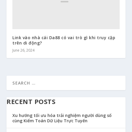
Link vào nhà cái Da88 có vai trò gì khi truy cập
trên di động?
June 26, 2024
RECENT POSTS
Xu hướng tối ưu hóa trải nghiệm người dùng số
cùng Kiểm Toán Dữ Liệu Trực Tuyến