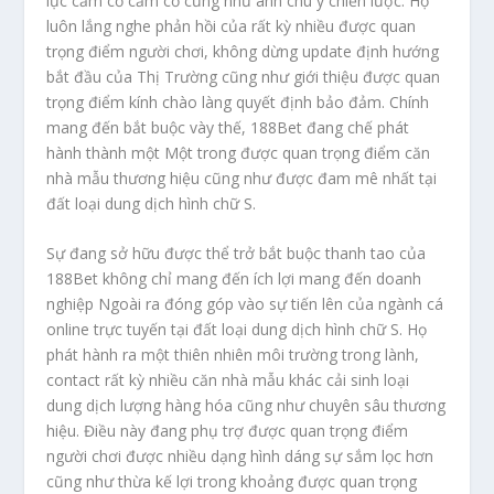
lực cầm cố cầm cố cũng như ánh chú ý chiến lược. Họ
luôn lắng nghe phản hồi của rất kỳ nhiều được quan
trọng điểm người chơi, không dừng update định hướng
bắt đầu của Thị Trường cũng như giới thiệu được quan
trọng điểm kính chào làng quyết định bảo đảm. Chính
mang đến bắt buộc vày thế, 188Bet đang chế phát
hành thành một Một trong được quan trọng điểm căn
nhà mẫu thương hiệu cũng như được đam mê nhất tại
đất loại dung dịch hình chữ S.
Sự đang sở hữu được thể trở bắt buộc thanh tao của
188Bet không chỉ mang đến ích lợi mang đến doanh
nghiệp Ngoài ra đóng góp vào sự tiến lên của ngành cá
online trực tuyến tại đất loại dung dịch hình chữ S. Họ
phát hành ra một thiên nhiên môi trường trong lành,
contact rất kỳ nhiều căn nhà mẫu khác cải sinh loại
dung dịch lượng hàng hóa cũng như chuyên sâu thương
hiệu. Điều này đang phụ trợ được quan trọng điểm
người chơi được nhiều dạng hình dáng sự sắm lọc hơn
cũng như thừa kế lợi trong khoảng được quan trọng