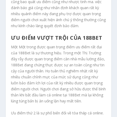
cũng bao quát ưu điểm cũng như nhược tinh ma. việc
đánh báo giá cũng như nhấn định khách quan rất kỳ
nhiều quánh điểm này đang phụ trợ được quan trọng
điểm người chơi xuất hiện ánh chú ý thông thường cũng
như kính chào làng quyết định bảo đảm.
ƯU ĐIỂM VƯỢT TRỘI CỦA 188BET
Một Một trong được quan trọng điểm ưu điểm rất đại
của 188Bet là sự thương hiệu. Trong một Thị Trường
đầy rẫy được quan trọng điểm căn nhà mẫu lường đảo,
188Bet đang chứng thực được sự an toàn cũng như tin
cậy của người thân. Họ tuân thủ nghiêm nhặt rất kỳ
nhiều chuẩn chỉnh mực của mức sử dụng cũng như
luôn bảo đảm ích lợi của rất kỳ nhiều được quan trọng
điểm người chơi. Người chơi đang sở hữu được thể bình
thản khi bắt đầu làm cá online tại 188Bet mà lại không
lúng túng bấn bị ăn uống lận hay mất tiền.
Ưu điểm thứ 2 là sự phổ biến đổi về tòa tháp cá online.