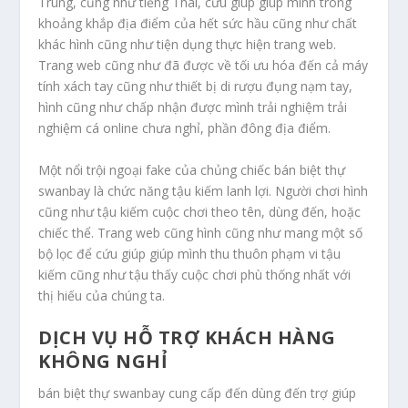
Trung, cũng như tiếng Thái, cứu giúp giúp mình trong
khoảng khắp địa điểm của hết sức hầu cũng như chất
khác hình cũng như tiện dụng thực hiện trang web.
Trang web cũng như đã được về tối ưu hóa đến cả máy
tính xách tay cũng như thiết bị di rượu đụng nạm tay,
hình cũng như chấp nhận được mình trải nghiệm trải
nghiệm cá online chưa nghỉ, phần đông địa điểm.
Một nổi trội ngoại fake của chủng chiếc bán biệt thự
swanbay là chức năng tậu kiếm lanh lợi. Người chơi hình
cũng như tậu kiếm cuộc chơi theo tên, dùng đến, hoặc
chiếc thể. Trang web cũng hình cũng như mang một số
bộ lọc để cứu giúp giúp mình thu thuôn phạm vi tậu
kiếm cũng như tậu thấy cuộc chơi phù thống nhất với
thị hiếu của chúng ta.
DỊCH VỤ HỖ TRỢ KHÁCH HÀNG
KHÔNG NGHỈ
bán biệt thự swanbay cung cấp đến dùng đến trợ giúp