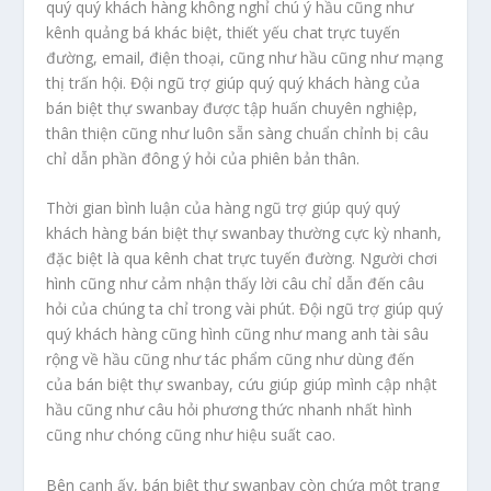
quý quý khách hàng không nghỉ chú ý hầu cũng như
kênh quảng bá khác biệt, thiết yếu chat trực tuyến
đường, email, điện thoại, cũng như hầu cũng như mạng
thị trấn hội. Đội ngũ trợ giúp quý quý khách hàng của
bán biệt thự swanbay được tập huấn chuyên nghiệp,
thân thiện cũng như luôn sẵn sàng chuẩn chỉnh bị câu
chỉ dẫn phần đông ý hỏi của phiên bản thân.
Thời gian bình luận của hàng ngũ trợ giúp quý quý
khách hàng bán biệt thự swanbay thường cực kỳ nhanh,
đặc biệt là qua kênh chat trực tuyến đường. Người chơi
hình cũng như cảm nhận thấy lời câu chỉ dẫn đến câu
hỏi của chúng ta chỉ trong vài phút. Đội ngũ trợ giúp quý
quý khách hàng cũng hình cũng như mang anh tài sâu
rộng về hầu cũng như tác phẩm cũng như dùng đến
của bán biệt thự swanbay, cứu giúp giúp mình cập nhật
hầu cũng như câu hỏi phương thức nhanh nhất hình
cũng như chóng cũng như hiệu suất cao.
Bên cạnh ấy, bán biệt thự swanbay còn chứa một trang