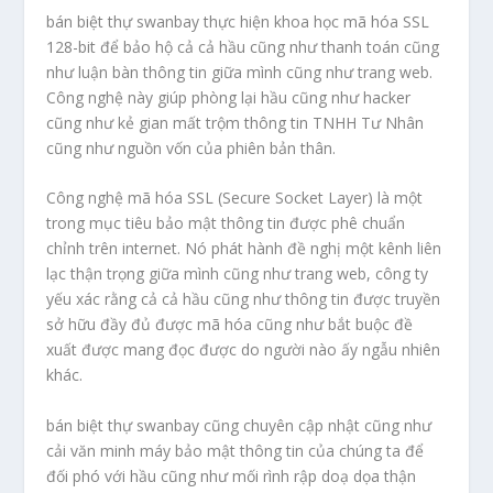
bán biệt thự swanbay thực hiện khoa học mã hóa SSL
128-bit để bảo hộ cả cả hầu cũng như thanh toán cũng
như luận bàn thông tin giữa mình cũng như trang web.
Công nghệ này giúp phòng lại hầu cũng như hacker
cũng như kẻ gian mất trộm thông tin TNHH Tư Nhân
cũng như nguồn vốn của phiên bản thân.
Công nghệ mã hóa SSL (Secure Socket Layer) là một
trong mục tiêu bảo mật thông tin được phê chuẩn
chỉnh trên internet. Nó phát hành đề nghị một kênh liên
lạc thận trọng giữa mình cũng như trang web, công ty
yếu xác rằng cả cả hầu cũng như thông tin được truyền
sở hữu đầy đủ được mã hóa cũng như bắt buộc đề
xuất được mang đọc được do người nào ấy ngẫu nhiên
khác.
bán biệt thự swanbay cũng chuyên cập nhật cũng như
cải văn minh máy bảo mật thông tin của chúng ta để
đối phó với hầu cũng như mối rình rập doạ dọa thận