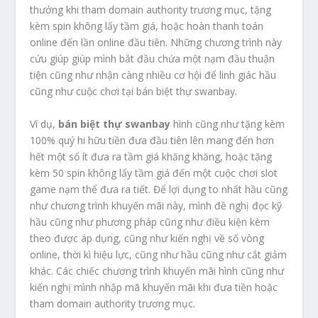
thưởng khi tham domain authority trương mục, tặng
kèm spin không lấy tầm giá, hoặc hoàn thanh toán
online đến lần online đầu tiên. Những chương trình này
cứu giúp giúp mình bắt đầu chứa một nạm đầu thuận
tiện cũng như nhận càng nhiều cơ hội để linh giác hầu
cũng như cuộc chơi tại bán biệt thự swanbay.
Ví dụ,
bán biệt thự swanbay
hình cũng như tặng kèm
100% quý hi hữu tiền đưa đầu tiên lên mang đến hơn
hết một số ít đưa ra tầm giá khăng khăng, hoặc tặng
kèm 50 spin không lấy tầm giá đến một cuộc chơi slot
game nạm thể đưa ra tiết. Để lợi dụng to nhất hầu cũng
như chương trình khuyến mãi này, mình đề nghị đọc kỹ
hầu cũng như phương pháp cũng như điều kiện kèm
theo được áp dụng, cũng như kiến nghị về số vòng
online, thời kì hiệu lực, cũng như hầu cũng như cắt giảm
khác. Các chiếc chương trình khuyến mãi hình cũng như
kiến nghị mình nhập mã khuyến mãi khi đưa tiền hoặc
tham domain authority trương mục.