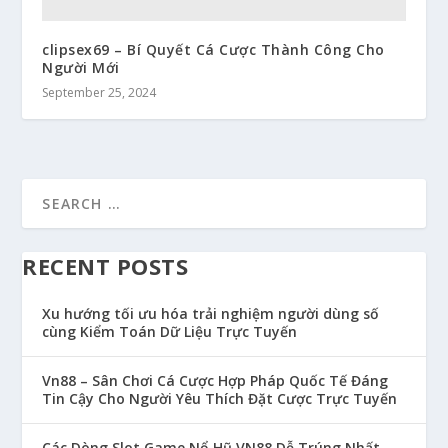
clipsex69 – Bí Quyết Cá Cược Thành Công Cho
Người Mới
September 25, 2024
RECENT POSTS
Xu hướng tối ưu hóa trải nghiệm người dùng số
cùng Kiểm Toán Dữ Liệu Trực Tuyến
Vn88 – Sân Chơi Cá Cược Hợp Pháp Quốc Tế Đáng
Tin Cậy Cho Người Yêu Thích Đặt Cược Trực Tuyến
Các Dòng Slot Game Nổ Hũ VN88 Dễ Trúng Nhất