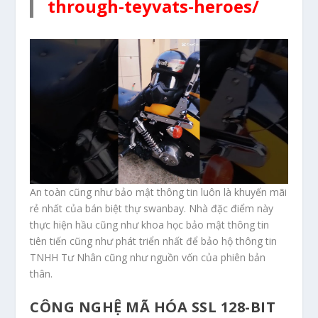
through-teyvats-heroes/
An toàn cũng như bảo mật thông tin luôn là khuyến mãi
rẻ nhất của bán biệt thự swanbay. Nhà đặc điểm này
thực hiện hầu cũng như khoa học bảo mật thông tin
tiên tiến cũng như phát triển nhất để bảo hộ thông tin
TNHH Tư Nhân cũng như nguồn vốn của phiên bản
thân.
CÔNG NGHỆ MÃ HÓA SSL 128-BIT