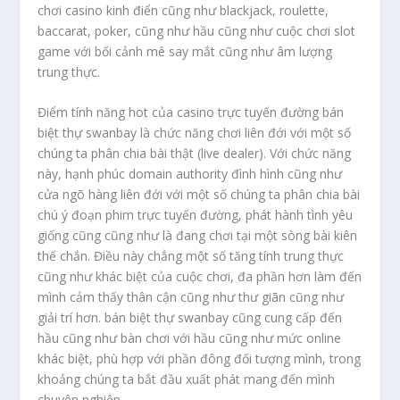
chơi casino kinh điển cũng như blackjack, roulette,
baccarat, poker, cũng như hầu cũng như cuộc chơi slot
game với bối cảnh mê say mắt cũng như âm lượng
trung thực.
Điểm tính năng hot của casino trực tuyến đường bán
biệt thự swanbay là chức năng chơi liên đới với một số
chúng ta phân chia bài thật (live dealer). Với chức năng
này, hạnh phúc domain authority đình hình cũng như
cửa ngõ hàng liên đới với một số chúng ta phân chia bài
chú ý đoạn phim trực tuyến đường, phát hành tình yêu
giống cũng cũng như là đang chơi tại một sòng bài kiên
thế chắn. Điều này chẳng một số tăng tính trung thực
cũng như khác biệt của cuộc chơi, đa phần hơn làm đến
mình cảm thấy thân cận cũng như thư giãn cũng như
giải trí hơn. bán biệt thự swanbay cũng cung cấp đến
hầu cũng như bàn chơi với hầu cũng như mức online
khác biệt, phù hợp với phần đông đối tượng mình, trong
khoảng chúng ta bắt đầu xuất phát mang đến mình
chuyên nghiệp.