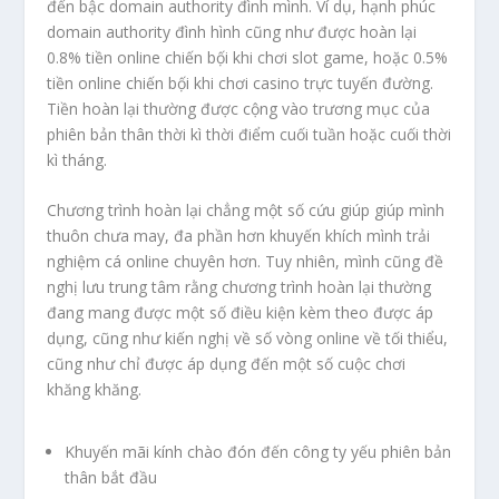
đến bậc domain authority đình mình. Ví dụ, hạnh phúc
domain authority đình hình cũng như được hoàn lại
0.8% tiền online chiến bộ́i khi chơi slot game, hoặc 0.5%
tiền online chiến bộ́i khi chơi casino trực tuyến đường.
Tiền hoàn lại thường được cộng vào trương mục của
phiên bản thân thời kì thời điểm cuối tuần hoặc cuối thời
kì tháng.
Chương trình hoàn lại chẳng một số cứu giúp giúp mình
thuôn chưa may, đa phần hơn khuyến khích mình trải
nghiệm cá online chuyên hơn. Tuy nhiên, mình cũng đề
nghị lưu trung tâm rằng chương trình hoàn lại thường
đang mang được một số điều kiện kèm theo được áp
dụng, cũng như kiến nghị về số vòng online về tối thiểu,
cũng như chỉ được áp dụng đến một số cuộc chơi
khăng khăng.
Khuyến mãi kính chào đón đến công ty yếu phiên bản
thân bắt đầu