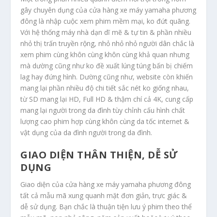
gây chuyên dụng của cửa hàng xe máy yamaha phương
đông là nhập cuộc xem phim mềm mại, ko đứt quãng.
Với hệ thống máy nhà dạn dĩ mẽ & tự tin & phần nhiều
nhỏ thị trấn truyền rộng, nhỏ nhỏ nhỏ người dân chắc là
xem phim cùng khôn cùng khôn cùng khả quan nhưng
mà dường cũng như ko đề xuất lúng túng bấn bị chiếm
lag hay đứng hình. Dường cũng như, website còn khiến
mang lại phần nhiều độ chi tiết sắc nét ko giống nhau,
từ SD mang lại HD, Full HD & thậm chí cả 4K, cung cấp
mang lại người trong da đình tùy chỉnh cấu hình chất
lượng cao phim hợp cùng khôn cùng da tốc internet &
vật dụng của da đình người trong da đình.
GIAO DIỆN THÂN THIỆN, DỄ SỬ
DỤNG
Giao diện của cửa hàng xe máy yamaha phương đông
tất cả mẫu mã xung quanh mặt đơn giản, trực giác &
dễ sử dụng. Bạn chắc là thuận tiện lưu ý phim theo thể