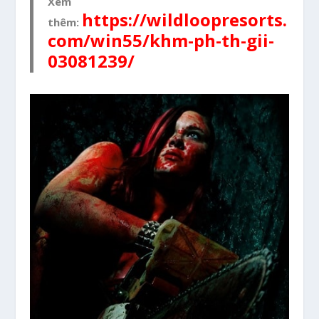
Xem
https://wildloopresorts.
thêm:
com/win55/khm-ph-th-gii-
03081239/