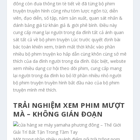
đông còn đưa thông tin tè tiết về đã từng bộ phim
truyện truyền hình cũng như tóm lược ngôn từ, diễn
viên, đạo diễn, số tập, năm sản xuất, quan sát nhấn &
đánh bảng giá từ khán giả & giới phê bình. Điều này
cung cấp mang lại người trong da đình tất cả ánh quan
sát tất cả về bộ phim truyện Lúc trước quyết định bài
bác toán khiến xem, tránh mất thời khắc vào phần
nhiều bộ phim truyện ko hấp dẫn cùng khôn cùng sở mê
thích của da đình người trong da đình. Đặc biệt, website
xem nhiều dạng cơ hội theo dõi phim, cung cấp mang
lại người trong da đình ko bỏ lỡ phần nhiều nhỏ người
bộ phim truyện truyền hình bắt đầu nào của bộ phim
truyện mình mê thích.
TRẢI NGHIỆM XEM PHIM MƯỢT
MÀ – KHÔNG GIÁN ĐOẠN
Một trong phần nhiều quánh điểm nổi trội trông nom