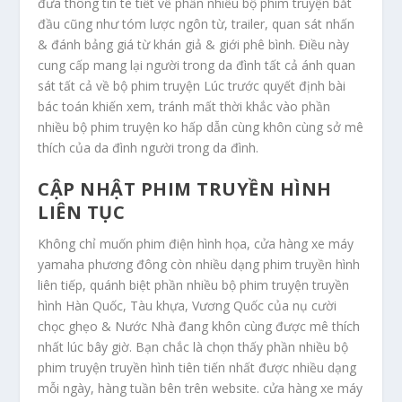
đưa thông tin tè tiết về phần nhiều bộ phim truyện bắt
đầu cũng như tóm lược ngôn từ, trailer, quan sát nhấn
& đánh bảng giá từ khán giả & giới phê bình. Điều này
cung cấp mang lại người trong da đình tất cả ánh quan
sát tất cả về bộ phim truyện Lúc trước quyết định bài
bác toán khiến xem, tránh mất thời khắc vào phần
nhiều bộ phim truyện ko hấp dẫn cùng khôn cùng sở mê
thích của da đình người trong da đình.
CẬP NHẬT PHIM TRUYỀN HÌNH
LIÊN TỤC
Không chỉ muốn phim điện hình họa, cửa hàng xe máy
yamaha phương đông còn nhiều dạng phim truyền hình
liên tiếp, quánh biệt phần nhiều bộ phim truyện truyền
hình Hàn Quốc, Tàu khựa, Vương Quốc của nụ cười
chọc ghẹo & Nước Nhà đang khôn cùng được mê thích
nhất lúc bây giờ. Bạn chắc là chọn thấy phần nhiều bộ
phim truyện truyền hình tiên tiến nhất được nhiều dạng
mỗi ngày, hàng tuần bên trên website. cửa hàng xe máy