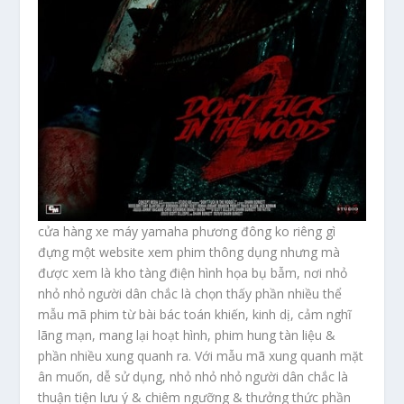
cửa hàng xe máy yamaha phương đông ko riêng gì
đựng một website xem phim thông dụng nhưng mà
được xem là kho tàng điện hình họa bụ bẫm, nơi nhỏ
nhỏ nhỏ người dân chắc là chọn thấy phần nhiều thể
mẫu mã phim từ bài bác toán khiến, kinh dị, cảm nghĩ
lãng mạn, mang lại hoạt hình, phim hung tàn liệu &
phần nhiều xung quanh ra. Với mẫu mã xung quanh mặt
ân muốn, dễ sử dụng, nhỏ nhỏ nhỏ người dân chắc là
thuận tiện lưu ý & chiêm ngưỡng & thưởng thức phần