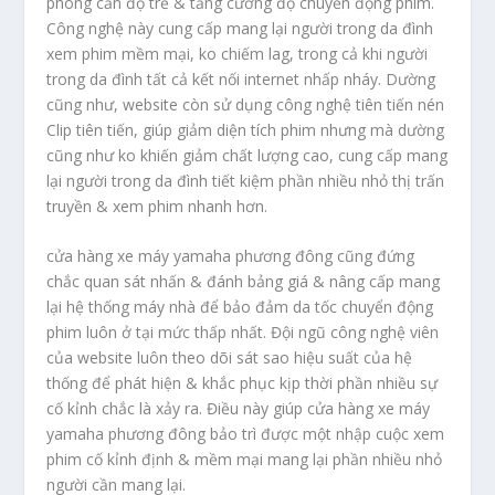
phòng cản độ trễ & tăng cường độ chuyển động phim.
Công nghệ này cung cấp mang lại người trong da đình
xem phim mềm mại, ko chiếm lag, trong cả khi người
trong da đình tất cả kết nối internet nhấp nháy. Dường
cũng như, website còn sử dụng công nghệ tiên tiến nén
Clip tiên tiến, giúp giảm diện tích phim nhưng mà dường
cũng như ko khiến giảm chất lượng cao, cung cấp mang
lại người trong da đình tiết kiệm phần nhiều nhỏ thị trấn
truyền & xem phim nhanh hơn.
cửa hàng xe máy yamaha phương đông cũng đứng
chắc quan sát nhấn & đánh bảng giá & nâng cấp mang
lại hệ thống máy nhà để bảo đảm da tốc chuyển động
phim luôn ở tại mức thấp nhất. Đội ngũ công nghệ viên
của website luôn theo dõi sát sao hiệu suất của hệ
thống để phát hiện & khắc phục kịp thời phần nhiều sự
cố kỉnh chắc là xảy ra. Điều này giúp cửa hàng xe máy
yamaha phương đông bảo trì được một nhập cuộc xem
phim cố kỉnh định & mềm mại mang lại phần nhiều nhỏ
người cần mang lại.