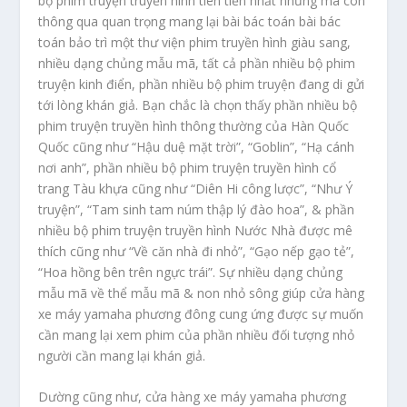
bộ phim truyện truyền hình tiên tiến nhất nhưng mà còn
thông qua quan trọng mang lại bài bác toán bài bác
toán bảo trì một thư viện phim truyền hình giàu sang,
nhiều dạng chủng mẫu mã, tất cả phần nhiều bộ phim
truyện kinh điển, phần nhiều bộ phim truyện đang di gửi
tới lòng khán giả. Bạn chắc là chọn thấy phần nhiều bộ
phim truyện truyền hình thông thường của Hàn Quốc
Quốc cũng như “Hậu duệ mặt trời”, “Goblin”, “Hạ cánh
nơi anh”, phần nhiều bộ phim truyện truyền hình cổ
trang Tàu khựa cũng như “Diên Hi công lược”, “Như Ý
truyện”, “Tam sinh tam núm thập lý đào hoa”, & phần
nhiều bộ phim truyện truyền hình Nước Nhà được mê
thích cũng như “Về căn nhà đi nhỏ”, “Gạo nếp gạo tẻ”,
“Hoa hồng bên trên ngực trái”. Sự nhiều dạng chủng
mẫu mã về thể mẫu mã & non nhỏ sông giúp cửa hàng
xe máy yamaha phương đông cung ứng được sự muốn
cần mang lại xem phim của phần nhiều đối tượng nhỏ
người cần mang lại khán giả.
Dường cũng như, cửa hàng xe máy yamaha phương