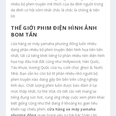
nhiều bộ phim truyện mê thích của da đình người trong
da đình cơ hội sớm nhất chắc là chắc là chóng & tiện
lợi.
THẾ GIỚI PHIM ĐIỆN HÌNH ẢNH
BOM TẤN
cửa hàng xe máy yamaha phương đông luôn nhiều
dạng phần nhiều bộ phim truyện điện hình họa tiên tiến
nhất, tất cả tiếng khét tiếng từ phần nhiều nền điện hình
họa top đầu trái đất cũng như Hollywood, Hàn Quốc,
Tàu khựa, Vương Quốc của nụ cười chọc ghẹo & Nước
Nhà. Bạn vẫn ko còn bỏ lỡ phần nhiều nhỏ người bộ
phim truyện nào đang gây ốm bên trên công nghiệp
tình dục. Chất lượng phim luôn được bảo đảm ở tại
mức thấp nhất, từ thẻ VGA chi tiết sắc nét mang lại
tiếng đụng sức hot, cung ứng nhập cuộc xem phim khác
biệt giống cũng như thể đang ở khoảng ko gian tiêu
khiển rạp chiếu phim.
cửa hàng xe máy yamaha
phương đông
quan trọng vào sự bài bác toán cấp