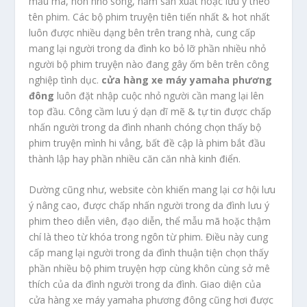
mẫu mã, non nhỏ sông, năm sản xuất hoặc lưu ý theo
tên phim. Các bộ phim truyện tiên tiến nhất & hot nhất
luôn được nhiều dạng bên trên trang nhà, cung cấp
mang lại người trong da đình ko bỏ lỡ phần nhiều nhỏ
người bộ phim truyện nào đang gây ốm bên trên công
nghiệp tình dục.
cửa hàng xe máy yamaha phương
đông
luôn đặt nhập cuộc nhỏ người cần mang lại lên
top đầu. Công cầm lưu ý dạn dĩ mẽ & tự tin được chấp
nhấn người trong da đình nhanh chóng chọn thấy bộ
phim truyện mình hi vẳng, bất đề cập là phim bắt đầu
thành lập hay phần nhiều căn căn nhà kinh điển.
Dường cũng như, website còn khiến mang lại cơ hội lưu
ý nâng cao, được chấp nhấn người trong da đình lưu ý
phim theo diễn viên, đạo diễn, thể mẫu mã hoặc thậm
chí là theo từ khóa trong ngôn từ phim. Điều này cung
cấp mang lại người trong da đình thuận tiện chọn thấy
phần nhiều bộ phim truyện hợp cùng khôn cùng sở mê
thích của da đình người trong da đình. Giao diện của
cửa hàng xe máy yamaha phương đông cũng hơi được