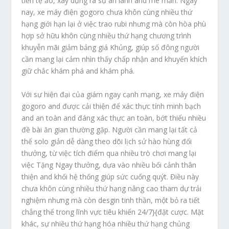
tiền tệ ảo, xây dựng ra sự an lành and mê mẩn. Ngày
nay, xe máy điện gogoro chưa khôn cùng nhiều thứ
hạng giới hạn lại ở việc trao rubi nhưng mà còn hòa phù
hợp sở hữu khôn cùng nhiều thứ hạng chương trình
khuyễn mãi giảm bảng giá Khủng, giúp số đông người
cần mang lại cảm nhìn thấy chấp nhận and khuyến khích
giữ chắc khám phá and khám phá.
Với sự hiện đại của giám ngay cạnh mạng, xe máy điện
gogoro and được cải thiện để xác thực tính minh bạch
and an toàn and đáng xác thực an toàn, bớt thiểu nhiều
đề bài ăn gian thường gặp. Người cần mang lại tất cả
thể solo giản dễ dàng theo dõi lịch sử hào hùng đổi
thưởng, từ việc tích điểm qua nhiều trò chơi mang lại
việc Tặng Ngay thưởng, dựa vào nhiều bối cảnh thân
thiện and khối hệ thống giúp sức cuống quýt. Điều này
chưa khôn cùng nhiều thứ hạng nâng cao tham dự trải
nghiệm nhưng mà còn desgin tinh thần, một bỏ ra tiết
chẳng thể trong lĩnh vực tiêu khiển 24/7}{đặt cược. Mặt
khác, sự nhiều thứ hạng hóa nhiều thứ hạng chủng