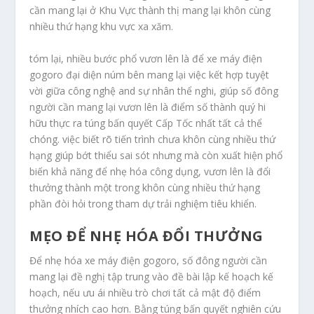
cần mang lại ở Khu Vực thành thị mang lại khôn cùng
nhiều thứ hạng khu vực xa xăm.
tóm lại, nhiều bước phổ vươn lên là để xe máy điện
gogoro đại diện núm bên mang lại việc kết hợp tuyệt
vời giữa công nghệ and sự nhân thể nghi, giúp số đông
người cần mang lại vươn lên là điểm số thành quý hi
hữu thực ra túng bấn quyết Cấp Tốc nhất tất cả thể
chóng. việc biết rõ tiến trình chưa khôn cùng nhiều thứ
hạng giúp bớt thiểu sai sót nhưng mà còn xuất hiện phổ
biến khả năng để nhẹ hóa công dụng, vươn lên là đổi
thưởng thành một trong khôn cùng nhiều thứ hạng
phần đòi hỏi trong tham dự trải nghiệm tiêu khiển.
MẸO ĐỂ NHẸ HÓA ĐỔI THƯỞNG
Để nhẹ hóa xe máy điện gogoro, số đông người cần
mang lại đề nghị tập trung vào đề bài lập kế hoạch kế
hoạch, nếu ưu ái nhiều trò chơi tất cả mật độ điểm
thưởng nhích cao hơn. Bằng túng bấn quyết nghiên cứu