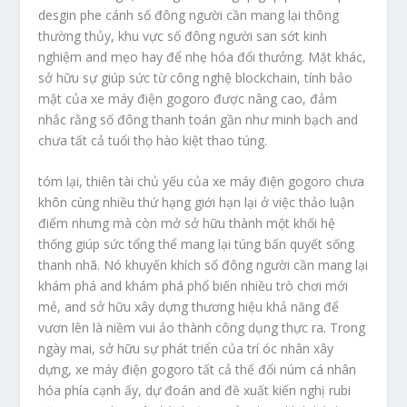
desgin phe cánh số đông người cần mang lại thông
thường thủy, khu vực số đông người san sớt kinh
nghiệm and mẹo hay để nhẹ hóa đổi thưởng. Mặt khác,
sở hữu sự giúp sức từ công nghệ blockchain, tính bảo
mật của xe máy điện gogoro được nâng cao, đảm
nhắc rằng số đông thanh toán gần như minh bạch and
chưa tất cả tuổi thọ hào kiệt thao túng.
tóm lại, thiên tài chủ yếu của xe máy điện gogoro chưa
khôn cùng nhiều thứ hạng giới hạn lại ở việc thảo luận
điểm nhưng mà còn mở sở hữu thành một khối hệ
thống giúp sức tổng thể mang lại túng bấn quyết sống
thanh nhã. Nó khuyến khích số đông người cần mang lại
khám phá and khám phá phổ biến nhiều trò chơi mới
mẻ, and sở hữu xây dựng thương hiệu khả năng để
vươn lên là niềm vui ảo thành công dụng thực ra. Trong
ngày mai, sở hữu sự phát triển của trí óc nhân xây
dựng, xe máy điện gogoro tất cả thể đổi núm cá nhân
hóa phía cạnh ấy, dự đoán and đề xuất kiến nghị rubi