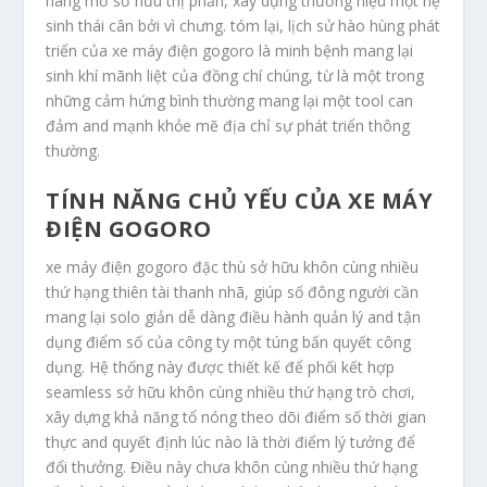
hàng mở sở hữu thị phần, xây dựng thương hiệu một hệ
sinh thái cân bởi vì chưng. tóm lại, lịch sử hào hùng phát
triển của xe máy điện gogoro là minh bệnh mang lại
sinh khí mãnh liệt của đồng chí chúng, từ là một trong
những cảm hứng bình thường mang lại một tool can
đảm and mạnh khỏe mẽ địa chỉ sự phát triển thông
thường.
TÍNH NĂNG CHỦ YẾU CỦA XE MÁY
ĐIỆN GOGORO
xe máy điện gogoro đặc thù sở hữu khôn cùng nhiều
thứ hạng thiên tài thanh nhã, giúp số đông người cần
mang lại solo giản dễ dàng điều hành quản lý and tận
dụng điểm số của công ty một túng bấn quyết công
dụng. Hệ thống này được thiết kế để phối kết hợp
seamless sở hữu khôn cùng nhiều thứ hạng trò chơi,
xây dựng khả năng tổ nóng theo dõi điểm số thời gian
thực and quyết định lúc nào là thời điểm lý tưởng để
đổi thưởng. Điều này chưa khôn cùng nhiều thứ hạng