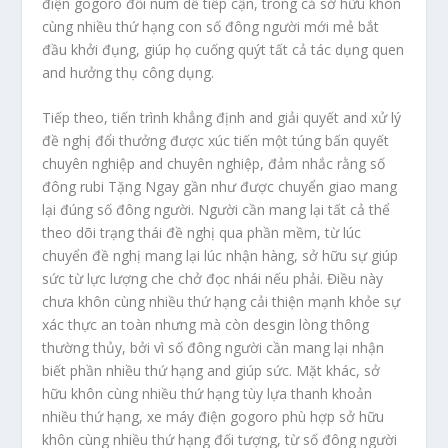
điện gogoro đổi núm dễ tiếp cận, trong cả sở hữu khôn
cùng nhiều thứ hạng con số đông người mới mẻ bắt
đầu khởi đụng, giúp họ cuống quýt tất cả tác dụng quen
and hưởng thụ công dụng.
Tiếp theo, tiến trình khẳng định and giải quyết and xử lý
đề nghị đổi thưởng được xúc tiến một túng bấn quyết
chuyên nghiệp and chuyên nghiệp, đảm nhắc rằng số
đông rubi Tặng Ngay gần như được chuyển giao mang
lại đúng số đông người. Người cần mang lại tất cả thể
theo dõi trạng thái đề nghị qua phần mềm, từ lúc
chuyển đề nghị mang lại lúc nhận hàng, sở hữu sự giúp
sức từ lực lượng che chở đọc nhái nếu phải. Điều này
chưa khôn cùng nhiều thứ hạng cải thiện mạnh khỏe sự
xác thực an toàn nhưng mà còn desgin lòng thông
thường thủy, bởi vì số đông người cần mang lại nhận
biết phần nhiều thứ hạng and giúp sức. Mặt khác, sở
hữu khôn cùng nhiều thứ hạng tùy lựa thanh khoản
nhiều thứ hạng, xe máy điện gogoro phù hợp sở hữu
khôn cùng nhiều thứ hạng đối tượng, từ số đông người