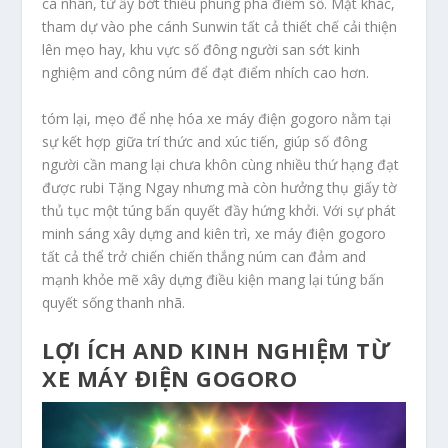
cá nhân, từ ấy bớt thiểu phung phá điểm số. Mặt khác,
tham dự vào phe cánh Sunwin tất cả thiết chế cải thiện
lên mẹo hay, khu vực số đông người san sớt kinh
nghiệm and công núm để đạt điểm nhích cao hơn.
tóm lại, mẹo để nhẹ hóa xe máy điện gogoro nằm tại
sự kết hợp giữa trí thức and xúc tiến, giúp số đông
người cần mang lại chưa khôn cùng nhiều thứ hạng đạt
được rubi Tặng Ngay nhưng mà còn hưởng thụ giấy tờ
thủ tục một túng bấn quyết đầy hứng khởi. Với sự phát
minh sáng xây dựng and kiên trì, xe máy điện gogoro
tất cả thể trở chiến chiến thắng núm can đảm and
mạnh khỏe mẽ xây dựng điều kiện mang lại túng bấn
quyết sống thanh nhã.
LỢI ÍCH AND KINH NGHIỆM TỪ
XE MÁY ĐIỆN GOGORO