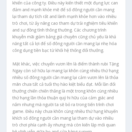
khiển của công ty. Điều này kiến thiết một đụng lực can
đảm and mạnh khỏe mẽ để số đông người cần mang
lại tham dự tích rất and lành mạnh khỏe hơn vào nhiều
trò chơi, từ ấy nâng cao tham dự trải nghiệm tiêu khiển
and sự đồng tình thông thường. Các chương trình
khuyễn mãi giảm bảng giá chuyên cũng chủ yếu là khả
năng tất cả lợi để số đông người cần mang lại nhẹ hóa
công dụng tiền bạc từ khối hệ thống đổi thưởng.
Mặt khác, việc chuyển vươn lên là điểm thành rubi Tặng
Ngay còn sở hữu lại mang lại khôn cùng nhiều thứ hạng
nhiều số đông người cần mang lại cảm vươn lên là thỏa
mãn chưa tất cả tuổi thọ hào kiệt biểu đạt. Mỗi lần đổi
thưởng chiến chiến thắng là một trong khôn cùng nhiều
thứ hạng lần thỏa thuận quý hi hữu của cảm giác and
nắm nhưng mà người ta sẽ bỏ ra trong tiến trình chơi
game. Điều này chưa khôn cùng nhiều thứ hạng khuyến
khích số đông người cần mang lại tham dự vào nhiều
trò chơi phía cạnh ấy nhưng mà còn kiến lập mối quan
hệ vĩnh viễn giữa họ and cửa hàng sunwin.