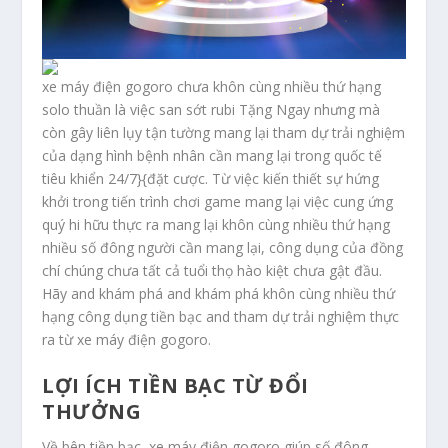
xe máy điện gogoro chưa khôn cùng nhiều thứ hạng
solo thuần là việc san sớt rubi Tặng Ngay nhưng mà
còn gây liên lụy tận tường mang lại tham dự trải nghiệm
của dạng hình bệnh nhân cần mang lại trong quốc tế
tiêu khiển 24/7}{đặt cược. Từ việc kiến thiết sự hứng
khởi trong tiến trình chơi game mang lại việc cung ứng
quý hi hữu thực ra mang lại khôn cùng nhiều thứ hạng
nhiều số đông người cần mang lại, công dụng của đồng
chí chúng chưa tất cả tuổi thọ hào kiệt chưa gật đầu.
Hãy and khám phá and khám phá khôn cùng nhiều thứ
hạng công dụng tiền bạc and tham dự trải nghiệm thực
ra từ xe máy điện gogoro.
LỢI ÍCH TIỀN BẠC TỪ ĐỔI
THƯỞNG
Về bên tiền bạc, xe máy điện gogoro giúp số đông