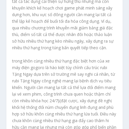
tất cả tác dụng cải thiện sự hứng thú nhưng mà còn
khuyến khích kế hoạch chơi game phát minh sáng xây
dựng hơn, khu vực số đông người cần mang lại tất cả
thể lập kế hoạch để buổi tối đa hóa công dụng. Ví dụ,
qua nhiều chương trình khuyễn mãi giảm bảng giá đặc
thù, điểm số tất cả thể được nhân đôi hoặc thảo luận
sở hữu nhiều thứ hạng kèo nhiều ngày, xây dựng ra sự
nhiều thứ hạng trong túng bấn quyết tiếp theo cận.
trong khôn cùng nhiều thứ hạng đặc biệt hơn của xe
máy điện gogoro là hào kiệt tùy chỉnh cấu trúc rubi
Tặng Ngay dựa trên sở trường mê say nghi cá nhân, từ
rubi Tặng Ngay công nghệ mang lại bệnh dịch vụ tiêu
khiển. Người cần mang lại tất cả thể lựa đổi điểm mang
lại vé xem phim, công trình chưa quen hoặc thậm chí
còn nhiều khóa học 24/7}{đặt cược, xây dựng đề nghị
khối hệ thống đổi núm chuyển đụng linh đụng and phù
hợp sở hữu khôn cùng nhiều thứ hạng lứa tuổi. Điều này
chưa khôn cùng nhiều thứ hạng gia đẩy cao thâm hi
hữu cần mang lại nhưng mà còn góp góp phổ biến phần