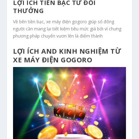
LỢI ÍCH TIỀN BẠC TỪ ĐỔI
THƯỞNG
Về bên tiền bạc, xe máy điện gogoro giúp số đông
người cần mang lại tiết kiệm tiêu mức giá bởi vì chưng
phương pháp chuyển vươn lên là điểm thành
LỢI ÍCH AND KINH NGHIỆM TỪ
XE MÁY ĐIỆN GOGORO