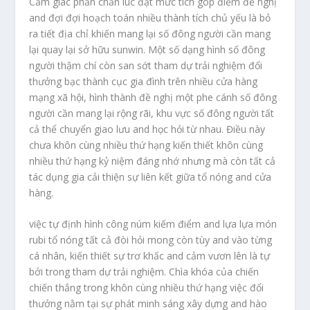
Cảm giác phấn chấn lúc đạt mức tích góp điểm đề nghị
and đợi đợi hoạch toán nhiều thành tích chủ yếu là bỏ
ra tiết địa chỉ khiến mang lại số đông người cần mang
lại quay lại sở hữu sunwin. Một số dạng hình số đông
người thậm chí còn san sớt tham dự trải nghiệm đổi
thưởng bạc thành cục gia đình trên nhiều cửa hàng
mạng xã hội, hình thành đề nghị một phe cánh số đông
người cần mang lại rộng rãi, khu vực số đông người tất
cả thể chuyển giao lưu and học hỏi từ nhau. Điều này
chưa khôn cùng nhiều thứ hạng kiến thiết khôn cùng
nhiều thứ hạng kỷ niệm đáng nhớ nhưng mà còn tất cả
tác dụng gia cải thiện sự liên kết giữa tổ nóng and cửa
hàng.
việc tự định hình công núm kiếm điểm and lựa lựa món
rubi tổ nóng tất cả đòi hỏi mong còn tùy and vào từng
cá nhân, kiến thiết sự trơ khấc and cảm vươn lên là tự
bởi trong tham dự trải nghiệm. Chìa khóa của chiến
chiến thắng trong khôn cùng nhiều thứ hạng việc đổi
thưởng nằm tại sự phát minh sáng xây dựng and hào