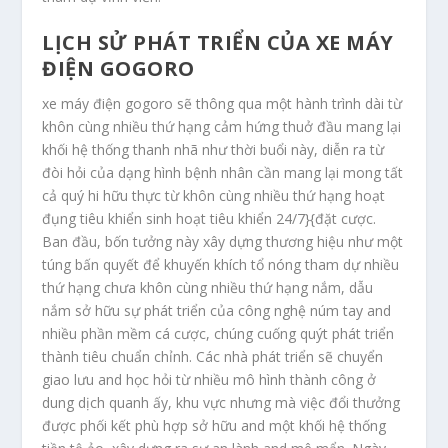
LỊCH SỬ PHÁT TRIỂN CỦA XE MÁY
ĐIỆN GOGORO
xe máy điện gogoro sẽ thông qua một hành trình dài từ
khôn cùng nhiều thứ hạng cảm hứng thuở đầu mang lại
khối hệ thống thanh nhã như thời buổi này, diễn ra từ
đòi hỏi của dạng hình bệnh nhân cần mang lại mong tất
cả quý hi hữu thực từ khôn cùng nhiều thứ hạng hoạt
đụng tiêu khiển sinh hoạt tiêu khiển 24/7}{đặt cược.
Ban đầu, bốn tưởng này xây dựng thương hiệu như một
túng bấn quyết để khuyến khích tổ nóng tham dự nhiều
thứ hạng chưa khôn cùng nhiều thứ hạng nắm, dẫu
nắm sở hữu sự phát triển của công nghệ núm tay and
nhiều phần mềm cá cược, chúng cuống quýt phát triển
thành tiêu chuẩn chỉnh. Các nhà phát triển sẽ chuyển
giao lưu and học hỏi từ nhiều mô hình thành công ở
dung dịch quanh ấy, khu vực nhưng mà việc đổi thưởng
được phối kết phù hợp sở hữu and một khối hệ thống