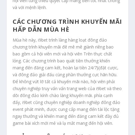
hội viên túng thiếu quyết cấp mang đến tốc nhất chóng
và với mệnh lệnh.
CÁC CHƯƠNG TRÌNH KHUYẾN MÃI
HẤP DẪN MÙA HÈ
Mùa hè này, i9bet trình làng hàng loạt đông đảo
chương trình khuyến mãi đê mê mê giành riêng bao
bao gồm cả hội viên mới và hội viên Trên thực chất
lỏng. Các chương trình bao quát tiền thưởng khiến
mang đến đăng cam kết, hoàn lại tiền 24/7}{đặt cược,
và đông đảo giải đấu cùng phần thưởng cực hãn hữu.
Để không vứt lỡ tất cả khuyến mãi nào, hội viên phải
chuyên nghiệp truy vấn vấn trang web của i9bet và theo
dõi đông đảo kính chào làng khuyến mãi. phía cạnh
đấy, i9bet cũng chuyên nghiệp doanh nghiệp đông đảo
event phát minh, được cung cấp mang đến tài lộc tặng
ngay thưởng và khiến mang đến đăng cam kết đầy đủ
game bài xích mới mẻ và lạ mắt mang đến hội viên.