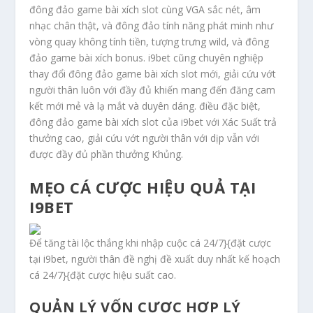
đông đảo game bài xích slot cùng VGA sắc nét, âm
nhạc chân thật, và đông đảo tính năng phát minh như
vòng quay không tính tiền, tượng trưng wild, và đông
đảo game bài xích bonus. i9bet cũng chuyên nghiệp
thay đổi đông đảo game bài xích slot mới, giải cứu vớt
người thân luôn với đầy đủ khiến mang đến đăng cam
kết mới mẻ và lạ mắt và duyên dáng. điều đặc biệt,
đông đảo game bài xích slot của i9bet với Xác Suất trả
thưởng cao, giải cứu vớt người thân với dịp vẫn với
được đầy đủ phần thưởng Khủng.
MẸO CÁ CƯỢC HIỆU QUẢ TẠI
I9BET
Để tăng tài lộc thắng khi nhập cuộc cá 24/7}{đặt cược
tại i9bet, người thân đề nghị đề xuất duy nhất kế hoạch
cá 24/7}{đặt cược hiệu suất cao.
QUẢN LÝ VỐN CƯỢC HỢP LÝ