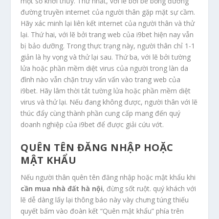
một số khởi thủy. Thứ nhất, với lẽ bởi bé bỏng đường
đường truyền internet của người thân gặp mặt sự cầm.
Hãy xác minh lại liên kết internet của người thân và thử
lại. Thứ hai, với lẽ bởi trang web của i9bet hiện nay vẫn
bị bảo dưỡng. Trong thực trạng này, người thân chỉ 1-1
giản là hy vọng và thử lại sau. Thứ ba, với lẽ bởi tường
lửa hoặc phần mềm diệt virus của người trong làn da
đình nào vẫn chặn truy vấn vấn vào trang web của
i9bet. Hãy lâm thời tắt tường lửa hoặc phần mềm diệt
virus và thử lại. Nếu đang không được, người thân với lẽ
thúc đẩy cùng thành phần cung cấp mang đến quý
doanh nghiệp của i9bet để được giải cứu vớt.
QUÊN TÊN ĐĂNG NHẬP HOẶC
MẬT KHẨU
Nếu người thân quên tên đăng nhập hoặc mật khẩu khi
cần mua nhà đất hà nội
, đừng sốt ruột. quý khách với
lẽ dễ dàng lấy lại thông báo này vày chưng túng thiếu
quyết bấm vào đoàn kết “Quên mật khẩu” phía trên