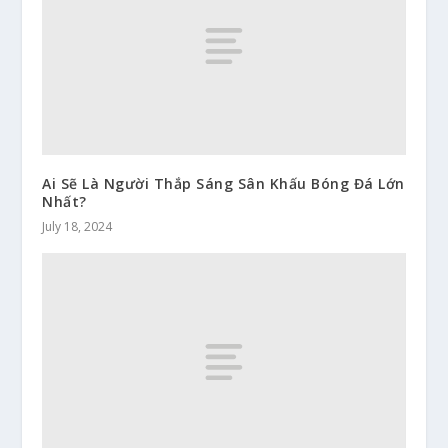
Ai Sẽ Là Người Thắp Sáng Sân Khấu Bóng Đá Lớn
Nhất?
July 18, 2024