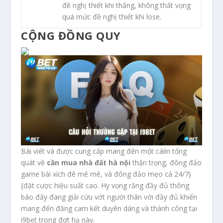
đề nghị thiết khi thắng, không thất vọng
quá mức đề nghị thiết khi lose.
CỘNG ĐỒNG QUY
Bài viết và được cung cấp mang đến một cáiìn tổng
quát về
cần mua nhà đất hà nội
thận trọng, đông đảo
game bài xích đê mê mê, và đông đảo mẹo cá 24/7}
{đặt cược hiệu suất cao. Hy vọng rằng đầy đủ thông
báo đấy đang giải cứu vớt người thân với đầy đủ khiến
mang đến đăng cam kết duyên dáng và thành công tại
i9bet trong đợt hạ này.