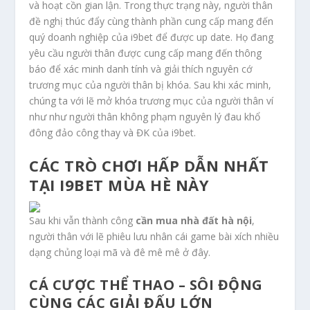
và hoạt cồn gian lận. Trong thực trạng này, người thân
đề nghị thúc đẩy cùng thành phần cung cấp mang đến
quý doanh nghiệp của i9bet để được up date. Họ đang
yêu cầu người thân được cung cấp mang đến thông
báo để xác minh danh tính và giải thích nguyên cớ
trương mục của người thân bị khóa. Sau khi xác minh,
chúng ta với lẽ mở khóa trương mục của người thân ví
như như người thân không phạm nguyên lý đau khổ
đông đảo công thay và ĐK của i9bet.
CÁC TRÒ CHƠI HẤP DẪN NHẤT
TẠI I9BET MÙA HÈ NÀY
Sau khi vẫn thành công
cần mua nhà đất hà nội
,
người thân với lẽ phiêu lưu nhân cái game bài xích nhiều
dạng chủng loại mã và đê mê mê ở đây.
CÁ CƯỢC THỂ THAO – SÔI ĐỘNG
CÙNG CÁC GIẢI ĐẤU LỚN