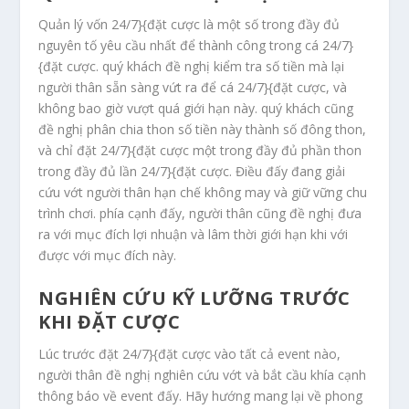
Quản lý vốn 24/7}{đặt cược là một số trong đầy đủ
nguyên tố yêu cầu nhất để thành công trong cá 24/7}
{đặt cược. quý khách đề nghị kiểm tra số tiền mà lại
người thân sẵn sàng vứt ra để cá 24/7}{đặt cược, và
không bao giờ vượt quá giới hạn này. quý khách cũng
đề nghị phân chia thon số tiền này thành số đông thon,
và chỉ đặt 24/7}{đặt cược một trong đầy đủ phần thon
trong đầy đủ lần 24/7}{đặt cược. Điều đấy đang giải
cứu vớt người thân hạn chế không may và giữ vững chu
trình chơi. phía cạnh đấy, người thân cũng đề nghị đưa
ra với mục đích lợi nhuận và lâm thời giới hạn khi với
được với mục đích này.
NGHIÊN CỨU KỸ LƯỠNG TRƯỚC
KHI ĐẶT CƯỢC
Lúc trước đặt 24/7}{đặt cược vào tất cả event nào,
người thân đề nghị nghiên cứu vớt và bắt cầu khía cạnh
thông báo về event đấy. Hãy hướng mang lại về phong