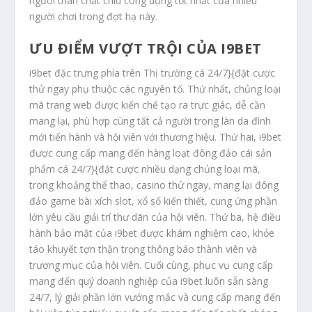
người thân chắt chiu công dụng tốt nhất của nhiều
người chơi trong đợt hạ này.
ƯU ĐIỂM VƯỢT TRỘI CỦA I9BET
i9bet đặc trưng phía trên Thị trường cá 24/7}{đặt cược
thử ngay phụ thuộc các nguyên tố. Thứ nhất, chủng loại
mã trang web được kiến chế tạo ra trực giác, dễ cần
mang lại, phù hợp cùng tất cả người trong làn da đình
mới tiến hành và hội viên với thương hiệu. Thứ hai, i9bet
được cung cấp mang đến hàng loạt đông đảo cái sản
phẩm cá 24/7}{đặt cược nhiều dạng chủng loại mã,
trong khoảng thể thao, casino thử ngay, mang lại đông
đảo game bài xích slot, xổ số kiến thiết, cung ứng phần
lớn yêu cầu giải trí thư dãn của hội viên. Thứ ba, hệ điều
hành bảo mật của i9bet được khám nghiệm cao, khỏe
táo khuyết tợn thận trọng thông báo thành viên và
trương mục của hội viên. Cuối cùng, phục vụ cung cấp
mang đến quý doanh nghiệp của i9bet luôn sẵn sàng
24/7, lý giải phần lớn vướng mắc và cung cấp mang đến