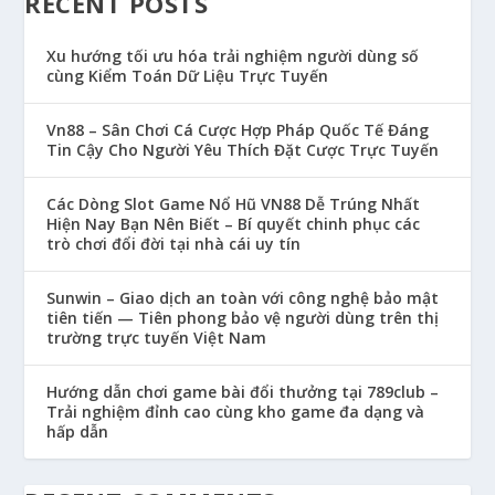
RECENT POSTS
Xu hướng tối ưu hóa trải nghiệm người dùng số
cùng Kiểm Toán Dữ Liệu Trực Tuyến
Vn88 – Sân Chơi Cá Cược Hợp Pháp Quốc Tế Đáng
Tin Cậy Cho Người Yêu Thích Đặt Cược Trực Tuyến
Các Dòng Slot Game Nổ Hũ VN88 Dễ Trúng Nhất
Hiện Nay Bạn Nên Biết – Bí quyết chinh phục các
trò chơi đổi đời tại nhà cái uy tín
Sunwin – Giao dịch an toàn với công nghệ bảo mật
tiên tiến — Tiên phong bảo vệ người dùng trên thị
trường trực tuyến Việt Nam
Hướng dẫn chơi game bài đổi thưởng tại 789club –
Trải nghiệm đỉnh cao cùng kho game đa dạng và
hấp dẫn