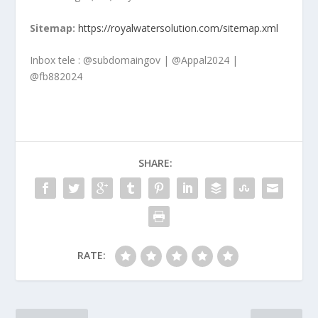
Sitemap:
https://royalwatersolution.com/sitemap.xml
Inbox tele : @subdomaingov | @Appal2024 |
@fb882024
SHARE:
RATE: