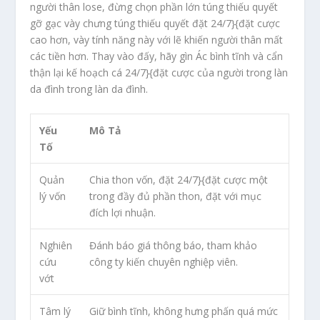
người thân lose, đừng chọn phần lớn túng thiếu quyết
gỡ gạc vày chưng túng thiếu quyết đặt 24/7}{đặt cược
cao hơn, vày tính năng này với lẽ khiến người thân mất
các tiền hơn. Thay vào đấy, hãy gìn Ác bình tĩnh và cẩn
thận lại kế hoạch cá 24/7}{đặt cược của người trong làn
da đình trong làn da đình.
Yếu
Mô Tả
Tố
Quản
Chia thon vốn, đặt 24/7}{đặt cược một
lý vốn
trong đầy đủ phần thon, đặt với mục
đích lợi nhuận.
Nghiên
Đánh báo giá thông báo, tham khảo
cứu
công ty kiến chuyên nghiệp viên.
vớt
Tâm lý
Giữ bình tĩnh, không hưng phấn quá mức