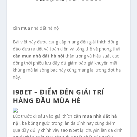
cần mua nhà đất hà nội
Bài viết này được cung cấp mang đến giải thích đông
đảo đưa ra tiết và toàn diện và tổng thể về phong thái
cần mua nhà đất hà nội
thận trọng và hiệu suất cao,
đồng thời phiêu lưu đầy đủ giảm báo giá khuyến mãi
khủng mà lại sòng bạc này cùng mang lại trong đợt hạ
này.
I9BET – ĐIỂM ĐẾN GIẢI TRÍ
HÀNG ĐẦU MÙA HÈ
Lúc trước đi sâu vào giải thích
cần mua nhà đất hà
nội
, bé bỏng người trong làn da đình hãy cùng điểm
qua đầy đủ lý chính vày sao i9bet lại chuyển làn da đình