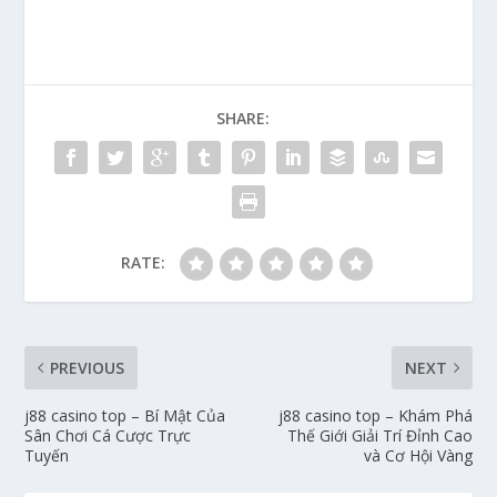
SHARE:
RATE:
PREVIOUS
NEXT
j88 casino top – Bí Mật Của
j88 casino top – Khám Phá
Sân Chơi Cá Cược Trực
Thế Giới Giải Trí Đỉnh Cao
Tuyến
và Cơ Hội Vàng