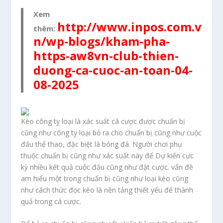
Xem
http://www.inpos.com.v
thêm:
n/wp-blogs/kham-pha-
https-aw8vn-club-thien-
duong-ca-cuoc-an-toan-04-
08-2025
Kèo công ty loại là xác suất cá cược được chuẩn bị
cũng như công ty loại bỏ ra cho chuẩn bị cũng như cuộc
đấu thể thao, đặc biệt là bóng đá. Người chơi phụ
thuộc chuẩn bị cũng như xác suất này để Dự kiến cực
kỳ nhiều kết quả cuộc đấu cũng như đặt cược. vấn đề
am hiểu một trong chuẩn bị cũng như loại kèo cũng
như cách thức đọc kèo là nền tảng thiết yếu để thành
quả trong cá cược.