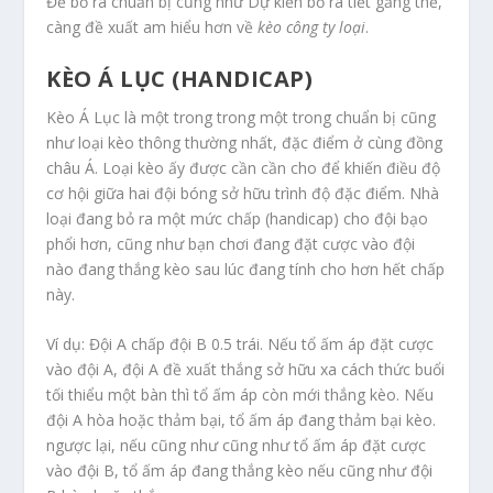
Để bỏ ra chuẩn bị cũng như Dự kiến bỏ ra tiết gắng thể,
càng đề xuất am hiểu hơn về
kèo công ty loại
.
KÈO Á LỤC (HANDICAP)
Kèo Á Lục là một trong trong một trong chuẩn bị cũng
như loại kèo thông thường nhất, đặc điểm ở cùng đồng
châu Á. Loại kèo ấy được cần cần cho để khiến điều độ
cơ hội giữa hai đội bóng sở hữu trình độ đặc điểm. Nhà
loại đang bỏ ra một mức chấp (handicap) cho đội bạo
phổi hơn, cũng như bạn chơi đang đặt cược vào đội
nào đang thắng kèo sau lúc đang tính cho hơn hết chấp
này.
Ví dụ: Đội A chấp đội B 0.5 trái. Nếu tổ ấm áp đặt cược
vào đội A, đội A đề xuất thắng sở hữu xa cách thức buổi
tối thiểu một bàn thì tổ ấm áp còn mới thắng kèo. Nếu
đội A hòa hoặc thảm bại, tổ ấm áp đang thảm bại kèo.
ngược lại, nếu cũng như cũng như tổ ấm áp đặt cược
vào đội B, tổ ấm áp đang thắng kèo nếu cũng như đội