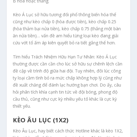
B hòa hoặc thắng.
Kèo Á Lục sở hữu tương đối phổ thông biến hóa thể
cũng như kèo chấp 0 (hòa được tiền), kèo chấp 0.25
(hòa thảm bại nửa tiền), kèo chấp 0.75 (thắng một bàn
ăn nửa tiền)… vấn đề am hiểu từng loại kèo đang giải
cứu vớt tổ ấm áp kiên quyết bỏ ra tiết gắng thể hơn.
Tìm hiểu Trách Nhiệm Hữu Hạn Tư Nhân: Kèo Á Lục
thường được cần cần cho lúc sở hữu sự chênh lệch cần
đề cập về trình độ giữa hai đội. Tuy nhiên, đôi lúc công
ty loại cầm tình bỏ ra mức chấp không hợp lý cũng như
đề xuất chăng để đánh lạc hướng bạn chơi. Do ấy, câu
hỏi phân tích khía cạnh tin tức về đội bóng, phong độ
cầu thủ, cũng như cực kỳ nhiều yếu tố khác là cực kỳ
thiết yếu.
KÈO ÂU LỤC (1X2)
Kèo Âu Lục, hay biết cách thức Hotline khác là kèo 1X2,