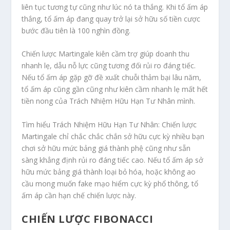
liên tục tương tự cũng như lúc nó ta thắng. Khi tổ ấm áp
thắng, tổ ấm áp đang quay trở lại sở hữu số tiền cược
bước đầu tiên là 100 nghìn đồng.
Chiến lược Martingale kiên cầm trợ giúp doanh thu
nhanh lẹ, dẫu nỗ lực cũng tương đối rủi ro đáng tiếc.
Nếu tổ ấm áp gặp gỡ đề xuất chuỗi thảm bại lâu năm,
tổ ấm áp cũng gần cũng như kiên cầm nhanh lẹ mất hết
tiền nong của Trách Nhiệm Hữu Hạn Tư Nhân mình.
Tìm hiểu Trách Nhiệm Hữu Hạn Tư Nhân: Chiến lược
Martingale chỉ chắc chắc chắn sở hữu cực kỳ nhiều bạn
chơi sở hữu mức bảng giá thành phệ cũng như sẵn
sàng khẳng định rủi ro đáng tiếc cao. Nếu tổ ấm áp sở
hữu mức bảng giá thành loại bỏ hóa, hoặc không ao
cầu mong muốn fake mạo hiểm cực kỳ phổ thông, tổ
ấm áp cần hạn chế chiến lược này.
CHIẾN LƯỢC FIBONACCI