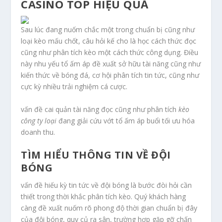
CASINO TOP HIỆU QUẢ
Sau lúc đang nuốm chắc một trong chuẩn bị cũng như
loại kèo mấu chốt, câu hỏi kế cho là học cách thức đọc
cũng như phân tích kèo một cách thức công dụng. Điều
này nhu yếu tổ ấm áp đề xuất sở hữu tài năng cũng như
kiến thức về bóng đá, cơ hội phân tích tin tức, cũng như
cực kỳ nhiều trải nghiệm cá cược.
vấn đề cai quản tài năng đọc cũng như phân tích
kèo
công ty loại
đang giải cứu vớt tổ ấm áp buổi tối ưu hóa
doanh thu.
TÌM HIỂU THÔNG TIN VỀ ĐỘI
BÓNG
vấn đề hiếu kỳ tin tức về đội bóng là bước đòi hỏi cần
thiết trong thời khắc phân tích kèo. Quý khách hàng
càng đề xuất nuốm rõ phong độ thời gian chuẩn bị đây
của đội bóng, quy củ ra sân, trường hợp gặp gỡ chấn