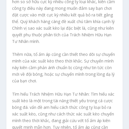
hơn so sở hữu cực kỳ nhiều công ty loại khác, kiên cầm
công ty điều này đang mong muốn đắm say bạn chơi
đặt cược vào một cực kỳ nhiều kết quả bỏ ra tiết gắng
thể. Quý khách hàng càng đề xuất chú tâm khía cạnh lý
Chính vị sao xác suất kèo lại đặc biệt là, cũng như kiên
quyết phụ thuộc phân tích của Trách Nhiệm Hữu Hạn
Tư Nhân mình.
Thêm nữa, tổ ấm áp cũng cần thiết theo dõi sự chuyển
mình của xác suất kèo theo thời khắc. Sự chuyển mình
này kiên cầm phản ánh chuẩn bị cũng như tin tức còn
mới về đội bóng, hoặc sự chuyển mình trong lòng dạ lý
của bạn chơi.
Tìm hiểu Trách Nhiệm Hữu Hạn Tư Nhân: Tìm hiểu xác
suất kèo là một trong tài năng thiết yếu trong cá cược
bóng đá. vấn đề am hiểu cách thức công ty loại bỏ ra
xác suất kèo, cũng như cách thức xác suất kèo chuyển
mình theo thời khắc, đang giải cứu vớt tổ ấm áp kiên
quyết minh mẫn hơn. Tuy nhiên, tổ ấm áp cũng cần