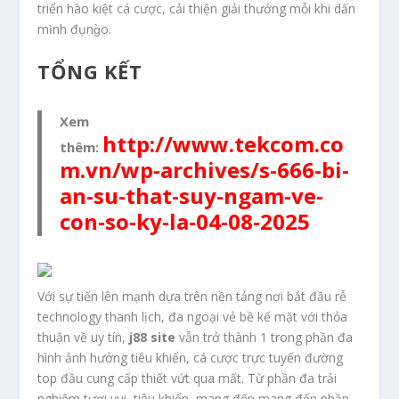
triển hào kiệt cá cược, cải thiện giải thưởng mỗi khi dấn
mình đụng̀o.
TỔNG KẾT
Xem
http://www.tekcom.co
thêm:
m.vn/wp-archives/s-666-bi-
an-su-that-suy-ngam-ve-
con-so-ky-la-04-08-2025
Với sự tiến lên mạnh dựa trên nền tảng nơi bắt đầu rễ
technology thanh lịch, đa ngoại vẻ bề kế mặt với thỏa
thuận về uy tín,
j88 site
vẫn trở thành 1 trong phần đa
hình ảnh hưởng tiêu khiển, cá cược trực tuyến đường
top đầu cung cấp thiết vứt qua mất. Từ phần đa trải
nghiệm tươi vui, tiêu khiển, mang đến mang đến phần