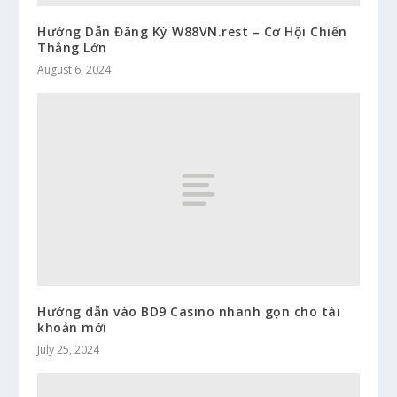
Hướng Dẫn Đăng Ký W88VN.rest – Cơ Hội Chiến
Thắng Lớn
August 6, 2024
Hướng dẫn vào BD9 Casino nhanh gọn cho tài
khoản mới
July 25, 2024