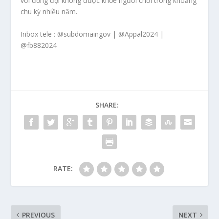
với đồng đội không được khỏe người chơi trong khoảng
chu kỳ nhiều năm.
Inbox tele : @subdomaingov | @Appal2024 |
@fb882024
SHARE:
RATE:
PREVIOUS
NEXT