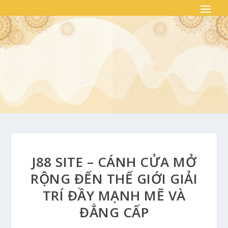
J88 SITE – CÁNH CỬA MỞ
RỘNG ĐẾN THẾ GIỚI GIẢI
TRÍ ĐẦY MẠNH MẼ VÀ
ĐẲNG CẤP