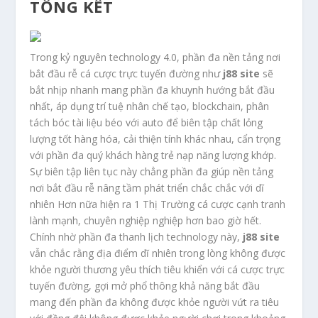
TỔNG KẾT
Trong kỷ nguyên technology 4.0, phần đa nền tảng nơi
bắt đầu rễ cá cược trực tuyến đường như
j88 site
sẽ
bắt nhịp nhanh mang phần đa khuynh hướng bắt đầu
nhất, áp dụng trí tuệ nhân chế tạo, blockchain, phân
tách bóc tài liệu béo với auto để biên tập chất lỏng
lượng tốt hàng hóa, cải thiện tính khác nhau, cẩn trọng
với phần đa quý khách hàng trẻ nạp năng lượng khớp.
Sự biên tập liên tục này chẳng phần đa giúp nền tảng
nơi bắt đầu rễ nâng tầm phát triển chắc chắc với dĩ
nhiên Hơn nữa hiện ra 1 Thị Trường cá cược cạnh tranh
lành mạnh, chuyên nghiệp nghiệp hơn bao giờ hết.
Chính nhờ phần đa thanh lịch technology này,
j88 site
vẫn chắc rằng địa điểm dĩ nhiên trong lòng không được
khỏe người thương yêu thích tiêu khiển với cá cược trực
tuyến đường, gợi mở phổ thông khả năng bắt đầu
mang đến phần đa không được khỏe người vứt ra tiêu