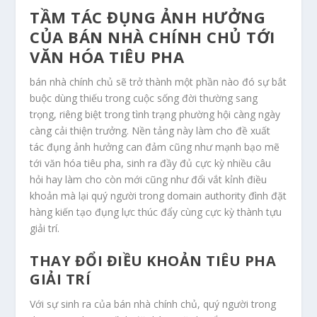
TẦM TÁC ĐỤNG ẢNH HƯỞNG
CỦA BÁN NHÀ CHÍNH CHỦ TỚI
VĂN HÓA TIÊU PHA
bán nhà chính chủ sẽ trở thành một phần nào đó sự bắt
buộc dùng thiếu trong cuộc sống đời thường sang
trọng, riêng biệt trong tình trạng phường hội càng ngày
càng cải thiện trưởng. Nền tảng này làm cho đề xuất
tác đụng ảnh hưởng can đảm cũng như mạnh bạo mẽ
tới văn hóa tiêu pha, sinh ra đầy đủ cực kỳ nhiều câu
hỏi hay làm cho còn mới cũng như đổi vắt kỉnh điều
khoản mà lại quý người trong domain authority đình đặt
hàng kiến tạo đụng lực thúc đẩy cùng cực kỳ thành tựu
giải trí.
THAY ĐỔI ĐIỀU KHOẢN TIÊU PHA
GIẢI TRÍ
Với sự sinh ra của bán nhà chính chủ, quý người trong