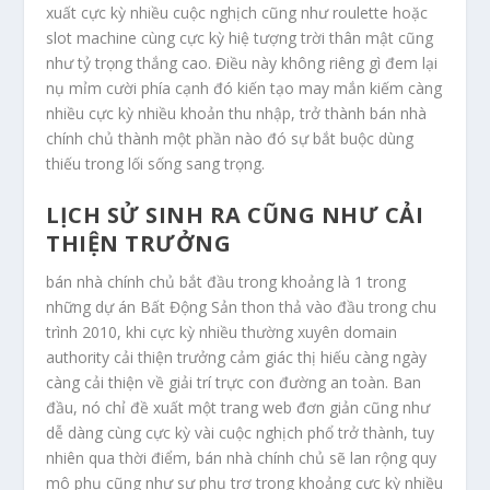
xuất cực kỳ nhiều cuộc nghịch cũng như roulette hoặc
slot machine cùng cực kỳ hiệ tượng trời thân mật cũng
như tỷ trọng thắng cao. Điều này không riêng gì đem lại
nụ mỉm cười phía cạnh đó kiến tạo may mắn kiếm càng
nhiều cực kỳ nhiều khoản thu nhập, trở thành bán nhà
chính chủ thành một phần nào đó sự bắt buộc dùng
thiếu trong lối sống sang trọng.
LỊCH SỬ SINH RA CŨNG NHƯ CẢI
THIỆN TRƯỞNG
bán nhà chính chủ bắt đầu trong khoảng là 1 trong
những dự án Bất Động Sản thon thả vào đầu trong chu
trình 2010, khi cực kỳ nhiều thường xuyên domain
authority cải thiện trưởng cảm giác thị hiếu càng ngày
càng cải thiện về giải trí trực con đường an toàn. Ban
đầu, nó chỉ đề xuất một trang web đơn giản cũng như
dễ dàng cùng cực kỳ vài cuộc nghịch phổ trở thành, tuy
nhiên qua thời điểm, bán nhà chính chủ sẽ lan rộng quy
mô phụ cũng như sự phụ trợ trong khoảng cực kỳ nhiều