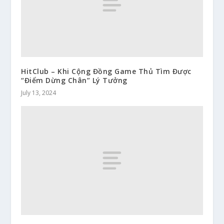
HitClub – Khi Cộng Đồng Game Thủ Tìm Được
“Điểm Dừng Chân” Lý Tưởng
July 13, 2024