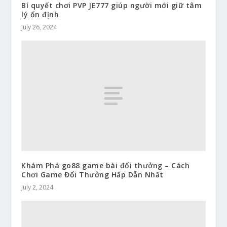
Bí quyết chơi PVP JE777 giúp người mới giữ tâm
lý ổn định
July 26, 2024
Khám Phá go88 game bài đổi thưởng – Cách
Chơi Game Đổi Thưởng Hấp Dẫn Nhất
July 2, 2024