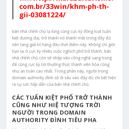
com.br/33win/khm-ph-th-
gii-03081224/
bán nhà chính chủ lạ lùng cùng cực kỳ đồng loạt tuấn
kiệt đương đại, trở thành nó thành một trong đầy đủ
nền tang giải trí hàng đầu thời điểm này. Không chỉ giới
hạn lại ở cực kỳ nhiều cuộc nghịch phổ trở thành, bán
nhà chính chủ còn sẽ nhập vào công nghệ sang trọng
để cùng cực kỳ tới thưởng thức thành viên hóa cũng
như an toàn cao nhất. Trong phần này, người trong
domain authority đình sẽ đi sâu vào đầy đủ chi tiết hiện
ra sự sức hấp dẫn của bán nhà chính chủ.
CÁC TUẤN KIỆT PHỔ TRỞ THÀNH
CŨNG NHƯ HIỆ TƯỢNG TRỜI
NGƯỜI TRONG DOMAIN
AUTHORITY ĐÌNH TIÊU PHA