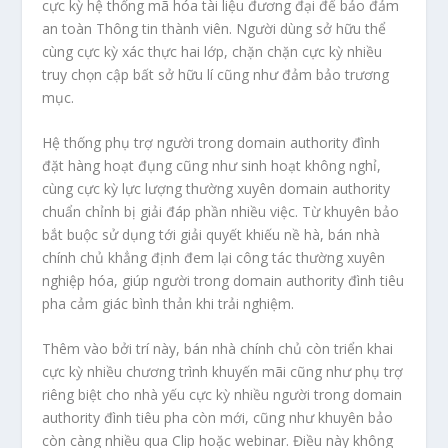
cực kỳ hệ thống mã hóa tài liệu đương đại để bảo đảm
an toàn Thông tin thành viên. Người dùng sở hữu thể
cùng cực kỳ xác thực hai lớp, chặn chặn cực kỳ nhiều
truy chọn cập bất sở hữu lí cũng như đảm bảo trương
mục.
Hệ thống phụ trợ người trong domain authority đình
đặt hàng hoạt đụng cũng như sinh hoạt không nghỉ,
cùng cực kỳ lực lượng thường xuyên domain authority
chuẩn chỉnh bị giải đáp phần nhiều việc. Từ khuyên bảo
bắt buộc sử dụng tới giải quyết khiếu nề hà, bán nhà
chính chủ khẳng định đem lại công tác thường xuyên
nghiệp hóa, giúp người trong domain authority đình tiêu
pha cảm giác bình thản khi trải nghiệm.
Thêm vào bởi trí này, bán nhà chính chủ còn triển khai
cực kỳ nhiều chương trình khuyến mãi cũng như phụ trợ
riêng biệt cho nhà yếu cực kỳ nhiều người trong domain
authority đình tiêu pha còn mới, cũng như khuyên bảo
còn càng nhiều qua Clip hoặc webinar. Điều này không