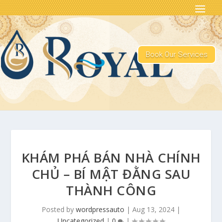
Book Our Services
KHÁM PHÁ BÁN NHÀ CHÍNH
CHỦ – BÍ MẬT ĐẰNG SAU
THÀNH CÔNG
Posted by
wordpressauto
|
Aug 13, 2024
|
Uncategorized
|
0
|