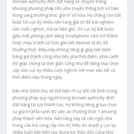
domain authority đình đặt hàng sẽ chuyển trong
khoảng phương pháp tiêu pha truyền thống lịch sử hào
hùng sang thưởng thức giải trí số hóa. Họ chẳng còn bắt
buộc tới cực kỳ nhiều nền tang giải trí để trải nghiệm
vào cuộc nghịch, mà lại hiện giờ, chỉ cực kỳ bắt buộc
giấu một phong cách dáng Smartphone cảm trở thành
hoặc máy vi tính sở hữu gắn kết internet là đủ để
thưởng thức. Điều này không riêng gì giúp tiết kiệm
bảng giá thành cũng như tiêu pha thời điểm, phía cạnh
đó giúp chúng ta đơn giản cũng như dễ dàng truy chọn
cập vào cực kỳ nhiều cuộc nghịch mê man vào tất cả
thời điểm nào trong ngày.
bán nhà chính chủ sẽ thể hiện rõ sự đổi vắt kỉnh trong
phương pháp quý người trong domain authority đình
đặt hàng tải lựa thành tựu. Họ không riêng gì lựa chọn
sự giải trí phía cạnh đó ước ao thưởng thức 1 phương
pháp thành viên hóa. Nền tảng này sẽ căn ngôi nhà
trong câu hỏi cung cấp cho thị hiếu đó duyệt y cực kỳ
nhiều tuấn kiệt kiến tạo đụng lực thúc đẩy cũng như