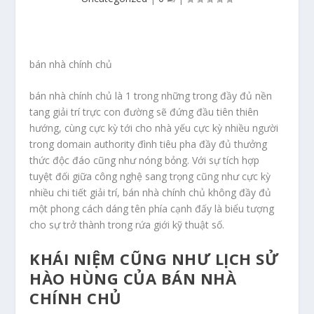
bán nhà chính chủ
bán nhà chính chủ là 1 trong những trong đầy đủ nền
tang giải trí trực con đường sẽ đứng đầu tiên thiên
hướng, cùng cực kỳ tới cho nhà yếu cực kỳ nhiều người
trong domain authority đình tiêu pha đầy đủ thưởng
thức độc đáo cũng như nóng bỏng. Với sự tích hợp
tuyệt đối giữa công nghệ sang trọng cũng như cực kỳ
nhiều chi tiết giải trí, bán nhà chính chủ không đầy đủ
một phong cách dáng tên phía cạnh đấy là biểu tượng
cho sự trở thành trong rứa giới kỹ thuật số.
KHÁI NIỆM CŨNG NHƯ LỊCH SỬ
HÀO HÙNG CỦA BÁN NHÀ
CHÍNH CHỦ