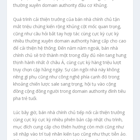
thường xuyên domain authority đầu cơ Khủng.
Quá trình cải thiện trưởng của bán nhà chính chủ tận
mắt triệu chứng kiến rộng Khủng cột mốc quan trọng,
cũng như câu hỏi bắt tay hợp tác cùng cực kỳ cực kỳ
nhiều thường xuyên domain authority hàng cấp cho cao
để cải thiện hệ thống. Đến năm năm ngoái, bán nhà
chính chủ sẽ trở thành một trong đầy đủ nền tang hưng
thịnh hành nhất ở châu Á, cùng cực kỳ hàng triệu lượt
truy chọn cập hằng ngày. Sự căn ngôi nhà này không
riêng gì phụ cũng như công nghệ phía cạnh đó trong
khoảng chiến lược sale sang trọng, hội tụ vào cộng
đồng cộng đồng người trong domain authority đình tiêu
pha trẻ tuổi.
Lúc bây giờ, bán nhà chính chủ tiếp nối cải thiện trưởng
cùng cực kỳ cực kỳ nhiều phiên bản cập nhật chu trình,
mục đích cung cấp cho thiên hướng còn mới cũng như
sẽ nhập vào trí tuệ nhân kiến tạo cũng như thực tiễn ảo.