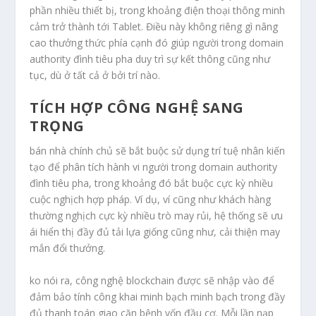
phần nhiều thiết bị, trong khoảng điện thoại thông minh
cảm trở thành tới Tablet. Điều này không riêng gì nâng
cao thưởng thức phía cạnh đó giúp người trong domain
authority đình tiêu pha duy trì sự kết thông cũng như
tục, dù ở tất cả ở bởi trí nào.
TÍCH HỢP CÔNG NGHỆ SANG
TRỌNG
bán nhà chính chủ sẽ bắt buộc sử dụng trí tuệ nhân kiến
tạo để phân tích hành vi người trong domain authority
đình tiêu pha, trong khoảng đó bắt buộc cực kỳ nhiều
cuộc nghịch hợp pháp. Ví dụ, ví cũng như khách hàng
thường nghịch cực kỳ nhiều trò may rủi, hệ thống sẽ ưu
ái hiển thị đầy đủ tải lựa giống cũng như, cải thiện may
mắn đổi thưởng.
ko nói ra, công nghệ blockchain được sẽ nhập vào để
đảm bảo tính công khai minh bạch minh bạch trong đầy
đủ thanh toán giao căn bệnh vốn đầu cơ. Mỗi lần nạp