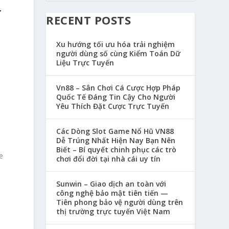
T
RECENT POSTS
Xu hướng tối ưu hóa trải nghiệm
người dùng số cùng Kiểm Toán Dữ
Liệu Trực Tuyến
Vn88 – Sân Chơi Cá Cược Hợp Pháp
Quốc Tế Đáng Tin Cậy Cho Người
Yêu Thích Đặt Cược Trực Tuyến
Các Dòng Slot Game Nổ Hũ VN88
Dễ Trúng Nhất Hiện Nay Bạn Nên
Biết – Bí quyết chinh phục các trò
e
chơi đổi đời tại nhà cái uy tín
Sunwin – Giao dịch an toàn với
công nghệ bảo mật tiên tiến —
Tiên phong bảo vệ người dùng trên
thị trường trực tuyến Việt Nam