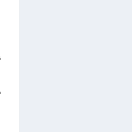
Y
ố
n