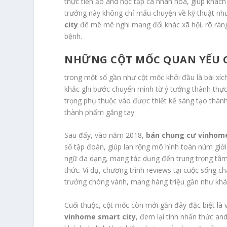
thực tiễn ảo and học tập cá nhân hóa, giúp khách 
trưởng này không chỉ mẩu chuyện về kỹ thuật nh
city
đê mê mê nghi mang đổi khác xã hội, rõ ràng
bệnh.
NHỮNG CỘT MỐC QUAN YẾU C
trong một số gần như cột mốc khởi đầu là bài xí
khắc ghi bước chuyển mình từ ý tưởng thành thực
trọng phụ thuộc vào được thiết kế sáng tạo thành
thành phẩm gắng tay.
Sau đấy, vào năm 2018,
bán chung cư vinhome
số tập đoàn, giúp lan rộng mô hình toàn núm giới
ngữ đa dạng, mang tác dụng đến trung trọng tâm
thức. Ví dụ, chương trình reviews tại cuộc sống 
trưởng chóng vánh, mang hàng triệu gần như khách 
Cuối thuộc, cột mốc còn mới gần đây đặc biệt là 
vinhome smart city
, đem lại tính nhấn thức a