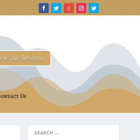
ok Our Services
ontact Us