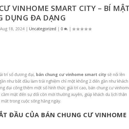
Ư VINHOME SMART CITY – BÍ MẬ
G DỤNG ĐA DẠNG
Aug 18, 2024
|
Uncategorized
|
0
|
ải trí số đương đại,
bán chung cư vinhome smart city
sẽ nổi lên
ần như bắt đầu làm trải nghiệm chỉ một không 2 đến gần như khách
đương đại công thêm một số hình thức giải trí cao, bán chung cư vinhom
 cầm mặt đến sự đổi còn mới thường xuyên, giúp khách du lịch thân
ạ mắt trong cuộc sống hằng ngày.
BẮT ĐẦU CỦA BÁN CHUNG CƯ VINHOME