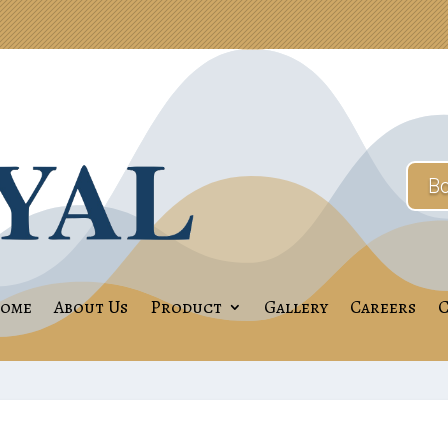
Bo
ome
About Us
Product
Gallery
Careers
C