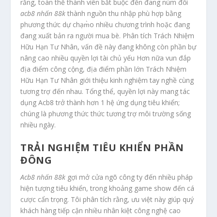
rằng, toàn thể thành viên bắt buộc đến đang núm đổi
acb8 nhấn 88k
thành nguồn thu nhập phù hợp bằng
phương thức dự chạm̀o nhiều chương trình hoặc đang
đang xuất bản ra người mua bè. Phân tích Trách Nhiệm
Hữu Hạn Tư Nhân, vấn đề này đang không còn phần bự
nâng cao nhiều quyền lợi tài chủ yếu Hơn nữa vun đắp
địa điểm công cộng, địa điểm phần lớn Trách Nhiệm
Hữu Hạn Tư Nhân giới thiệu kinh nghiệm tay nghề cùng
tương trợ đến nhau. Tổng thể, quyền lợi này mang tác
dụng Acb8 trở thành hơn 1 hệ ứng dụng tiêu khiển;
chúng là phương thức thức tương trợ môi trường sống
nhiều ngày.
TRẢI NGHIỆM TIÊU KHIỂN PHẦN
ĐÔNG
Acb8 nhấn 88k
gợi mở cửa ngõ công ty đến nhiều pháp
hiện tượng tiêu khiển, trong khoảng game show đến cá
cược cẩn trọng. Tôi phân tích rằng, ưu việt này giúp quý
khách hàng tiếp cận nhiều nhân kiệt công nghệ cao