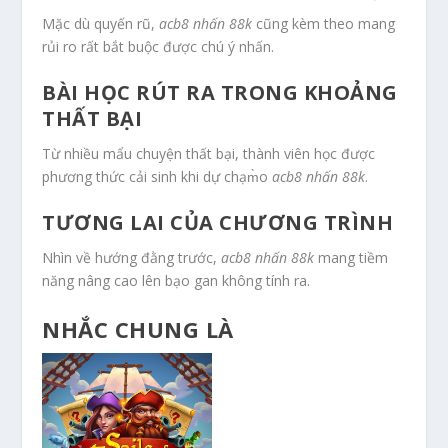
Mặc dù quyến rũ,
acb8 nhấn 88k
cũng kèm theo mang
rủi ro rất bắt buộc được chú ý nhấn.
BÀI HỌC RÚT RA TRONG KHOẢNG
THẤT BẠI
Từ nhiều mẩu chuyện thất bại, thành viên học được
phương thức cải sinh khi dự chạm̀o
acb8 nhấn 88k
.
TƯƠNG LAI CỦA CHƯƠNG TRÌNH
Nhìn về hướng đằng trước,
acb8 nhấn 88k
mang tiềm
năng nâng cao lên bạo gan không tính ra.
NHẮC CHUNG LÀ