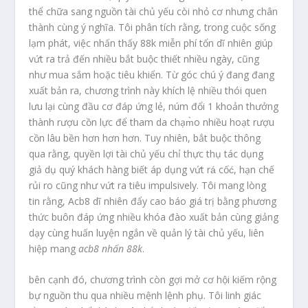
thể chữa sang nguồn tài chủ yếu còi nhỏ cơ nhưng chân
thành cùng ý nghĩa. Tôi phân tích rằng, trong cuộc sống
lạm phát, việc nhấn thấy 88k miễn phí tổn dĩ nhiên giúp
vứt ra trả đến nhiều bắt buộc thiết nhiều ngày, cũng
như mua sắm hoặc tiêu khiển. Từ góc chú ý đang đang
xuất bản ra, chương trình này khích lệ nhiều thói quen
lưu lại cùng đầu cơ đáp ứng lẻ, núm đổi 1 khoản thưởng
thành rượu cồn lực để tham da chạm̀o nhiều hoạt rượu
cồn lâu bền hơn hơn hơn. Tuy nhiên, bắt buộc thông
qua rằng, quyền lợi tài chủ yếu chỉ thực thụ tác dụng
giả dụ quý khách hàng biết áp dụng vứt rá cốć, hạn chế
rủi ro cũng như vứt ra tiêu impulsively. Tôi mang lòng
tin rằng, Acb8 dĩ nhiên đẩy cao báo giá trị bằng phương
thức buôn đáp ứng nhiều khóa đào xuất bản cùng giảng
dạy cùng huấn luyện ngắn về quản lý tài chủ yếu, liên
hiệp mang
acb8 nhấn 88k
.
bên cạnh đó, chương trình còn gợi mở cơ hội kiếm rộng
bự nguồn thu qua nhiều mệnh lệnh phụ. Tôi linh giác