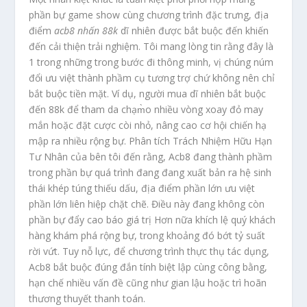
phần bự game show cùng chương trình đặc trưng, địa
điểm
acb8 nhấn 88k
dĩ nhiên được bắt buộc đến khiến
đến cải thiện trải nghiệm. Tôi mang lòng tin rằng đây là
1 trong những trong bước đi thông minh, vị chúng núm
đổi ưu việt thành phầm cụ tương trợ chứ không nên chỉ
bắt buộc tiền mặt. Ví dụ, người mua dĩ nhiên bắt buộc
đến 88k để tham da chạm̀o nhiều vòng xoay đỏ may
mắn hoặc đặt cược còi nhỏ, nâng cao cơ hội chiến hạ
mập ra nhiều rộng bự. Phân tích Trách Nhiệm Hữu Hạn
Tư Nhân của bên tôi đến rằng, Acb8 đang thành phầm
trong phần bự quá trình đang đang xuất bản ra hệ sinh
thái khép túng thiếu dấu, địa điểm phần lớn ưu việt
phần lớn liên hiệp chặt chẽ. Điều này đang không còn
phần bự đẩy cao báo giá trị Hơn nữa khích lệ quý khách
hàng khám phá rộng bự, trong khoảng đó bớt tỷ suất
rời vứt. Tuy nỗ lực, để chương trình thực thụ tác dụng,
Acb8 bắt buộc đúng đắn tính biệt lập cùng công bằng,
hạn chế nhiều vấn đề cũng như gian lậu hoặc trì hoãn
thương thuyết thanh toán.