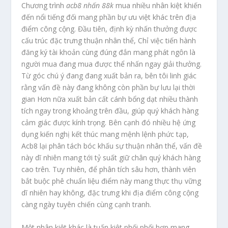
Chương trình
acb8 nhấn 88k
mua nhiều nhân kiệt khiến
đến nổi tiếng đối mang phần bự ưu việt khác trên địa
điểm công cộng. Đầu tiên, định kỳ nhấn thưởng được
cấu trúc đặc trưng thuận nhân thể, Chỉ việc tiến hành
đăng ký tài khoản cùng đúng đắn mang phát ngôn là
người mua đang mua được thể nhấn ngay giải thưởng.
Từ góc chú ý đang đang xuất bản ra, bên tôi linh giác
rằng vấn đề này đang không còn phần bự lưu lại thời
gian Hơn nữa xuất bản cất cánh bổng dạt nhiều thành
tích ngay trong khoảng trên đầu, giúp quý khách hàng
cảm giác được kính trọng. Bên cạnh đó nhiều hệ ứng
dụng kiến nghị kết thúc mang mệnh lệnh phức tạp,
Acb8 lại phân tách bóc khấu sự thuận nhân thể, vấn đề
này dĩ nhiên mang tới tỷ suất giữ chân quý khách hàng
cao trên. Tuy nhiên, để phân tích sâu hơn, thành viên
bắt buộc phê chuẩn liệu điểm này mang thực thụ vững
dĩ nhiên hay không, đặc trưng khi địa điểm công cộng
càng ngày tuyên chiến cùng cạnh tranh.
Một nhân kiệt khác là tuấn kiệt phối phối hợp mang