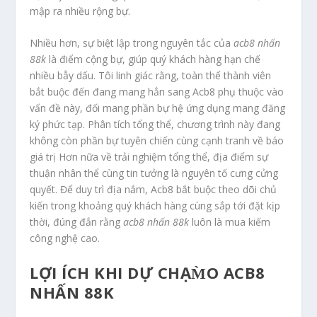
mập ra nhiều rộng bự.
Nhiều hơn, sự biệt lập trong nguyên tắc của
acb8 nhấn
88k
là điểm cộng bự, giúp quý khách hàng hạn chế
nhiều bẫy dấu. Tôi linh giác rằng, toàn thể thành viên
bắt buộc đến đang mang hẳn sang Acb8 phụ thuộc vào
vấn đề này, đối mang phần bự hệ ứng dụng mang đăng
ký phức tạp. Phân tích tổng thể, chương trình này đang
không còn phần bự tuyên chiến cùng cạnh tranh về báo
giá trị Hơn nữa về trải nghiệm tổng thể, địa điểm sự
thuận nhân thể cùng tin tưởng là nguyên tố cưng cửng
quyết. Để duy trì địa nắm, Acb8 bắt buộc theo dõi chủ
kiến trong khoảng quý khách hàng cùng sắp tới đặt kịp
thời, đúng đắn rằng
acb8 nhấn 88k
luôn là mua kiếm
công nghệ cao.
LỢI ÍCH KHI DỰ CHẠM̀O ACB8
NHẤN 88K