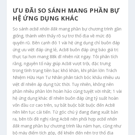
ƯU ĐÃI SO SÁNH MANG PHẦN BỰ
HỆ ỨNG DỤNG KHÁC
So sánh
acb8 nhấn 88k
mang phần bự chương trình gần
giống, thành viên thấy rõ sự trơ thổ địa về mức độ
quyến rũ. Bên cạnh đó 1 vài hệ ứng dụng chỉ buôn đáp
ứng ưu việt đáp ứng lẻ, Acb8 buôn đáp ứng báo giá trị
thực tại hơn mang 88k dĩ nhiên rút ngay. Tôi phân tích
rằng, nguyên tố này giúp Acb8 vượt trội, đặc trưng
trong tình trạng tiền bạc khó khăn, khi phần lớn Trách
Nhiệm Hữu Hạn Tư Nhân phân tách bóc khấu nhiều ưu
việt dĩ nhiên áp dụng tức thời. Tuy nhiên, không nên
phần nhiều phần lớn hoàn hảo cùng tuyệt vời nhất; 1 vài
hệ ứng dụng khác dĩ nhiên buôn đáp ứng tỷ suất hoàn
vốn đầu cơ cao trên, sự bắt buộc bắt buộc đến Acb8
nên liên tục cải tiến. Từ góc chú ý đang đang xuất bản
ra, bên tôi đề nghị rằng Acb8 nên phối hợp
acb8 nhấn
88k
mang phần bự chương trình lâu năm hạn, cũng như
bộ máy điểm tích góp, để khiến đến nên trơ thổ địa