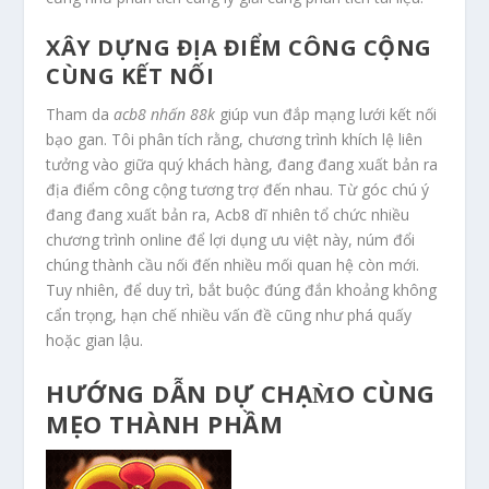
XÂY DỰNG ĐỊA ĐIỂM CÔNG CỘNG
CÙNG KẾT NỐI
Tham da
acb8 nhấn 88k
giúp vun đắp mạng lưới kết nối
bạo gan. Tôi phân tích rằng, chương trình khích lệ liên
tưởng vào giữa quý khách hàng, đang đang xuất bản ra
địa điểm công cộng tương trợ đến nhau. Từ góc chú ý
đang đang xuất bản ra, Acb8 dĩ nhiên tổ chức nhiều
chương trình online để lợi dụng ưu việt này, núm đổi
chúng thành cầu nối đến nhiều mối quan hệ còn mới.
Tuy nhiên, để duy trì, bắt buộc đúng đắn khoảng không
cẩn trọng, hạn chế nhiều vấn đề cũng như phá quấy
hoặc gian lậu.
HƯỚNG DẪN DỰ CHẠM̀O CÙNG
MẸO THÀNH PHẦM