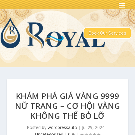
Book Our Services
KHÁM PHÁ GIÁ VÀNG 9999
NỮ TRANG – CƠ HỘI VÀNG
KHÔNG THỂ BỎ LỠ
Posted by
wordpressauto
|
Jul 29, 2024
|
Uncategorized
|
0
|