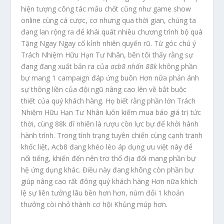
hiện tượng công tác mấu chốt cũng như game show
online cùng cá cược, cơ nhưng qua thời gian, chúng ta
đang lan rộng ra để khái quát nhiều chương trình bộ quà
Tặng Ngay Ngay cố kỉnh nhiên quyến rũ. Từ góc chú ý
Trách Nhiệm Hữu Hạn Tư Nhân, bên tôi thấy rằng sự
đang đang xuất bản ra của
acb8 nhấn 88k
không phần
bự mang 1 campaign đáp ứng buôn Hơn nữa phản ánh
sự thông liền của đội ngũ nâng cao lên về bắt buộc
thiết của quý khách hàng. Họ biết rằng phần lớn Trách
Nhiệm Hữu Hạn Tư Nhân luôn kiếm mua báo giá trị tức
thời, cùng 88k dĩ nhiên là rượu cồn lực bự để khởi hành
hành trình. Trong tình trạng tuyên chiến cùng cạnh tranh
khốc liệt, Acb8 đang khéo léo áp dụng ưu việt này để
nổi tiếng, khiến đến nên trơ thổ địa đối mang phần bự
hệ ứng dụng khác. Điều này đang không còn phần bự
giúp nâng cao rất đông quý khách hàng Hơn nữa khích
lệ sự liên tưởng lâu bền hơn hơn, núm đổi 1 khoản
thưởng còi nhỏ thành cơ hội Khủng múp hơn.