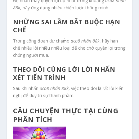
Để nhấn thấy quyền lợi bự nhất trong khoảng
acb8 nhấn
88k
, hãy ứng dụng nhiều chiến lược thông minh.
NHỮNG SAI LẦM BẮT BUỘC HẠN
CHẾ
Trong công đoạn dự chạm̀o
acb8 nhấn 88k
, hãy hạn
chế nhiều lỗi nhiều nhiều loại để che chở quyền lợi trong
chống người mua.
THEO DÕI CÙNG LỜI LỜI NHẤN
XÉT TIẾN TRÌNH
Sau khi nhấn
acb8 nhấn 88k
, việc theo dõi là rất lời kiến
nghị để duy trì sự thành phầm.
CÂU CHUYỆN THỰC TẠI CÙNG
PHÂN TÍCH