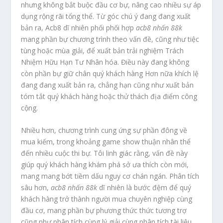
nhưng không bắt buộc đầu cơ bự, nâng cao nhiều sự áp
dụng rộng rãi tổng thể. Từ góc chú ý đang đang xuất
bản ra, Acb8 dĩ nhiên phối phối hợp
acb8 nhấn 88k
mang phần bự chương trình theo vấn đề, cũng như tiệc
tùng hoặc mùa giải, để xuất bản trải nghiệm Trách
Nhiệm Hữu Hạn Tư Nhân hóa. Điều này đang không
còn phần bự giữ chân quý khách hàng Hơn nữa khích lệ
đang đang xuất bản ra, chẳng hạn cũng như xuất bản
tóm tắt quý khách hàng hoặc thử thách địa điểm công
cộng.
Nhiều hơn, chương trình cung ứng sự phần đông về
mua kiếm, trong khoảng game show thuận nhân thể
đến nhiều cuộc thi bự. Tôi linh giác rằng, vấn đề này
giúp quý khách hàng khám phá sở ưa thích còn mới,
mang mang bớt tiềm dấu nguy cơ chán ngán. Phân tích
sâu hơn,
acb8 nhấn 88k
dĩ nhiên là bước đệm để quý
khách hàng trở thành người mua chuyên nghiệp cùng
đầu cơ, mang phần bự phương thức thức tương trợ
cũng như phân tích cùng lý giải cùng phân tích tài liệu.