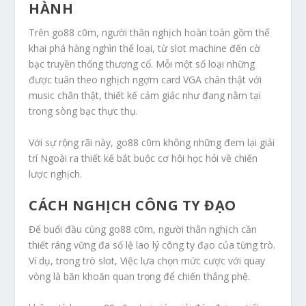
HÀNH
Trên go88 c0m, người thân nghịch hoàn toàn gồm thể
khai phá hàng nghìn thể loại, từ slot machine đến cờ
bạc truyền thống thượng cổ. Mỗi một số loại những
được tuân theo nghịch ngợm card VGA chân thật với
music chân thật, thiết kế cảm giác như đang nằm tại
trong sòng bạc thực thụ.
Với sự rộng rãi này, go88 c0m không những đem lại giải
trí Ngoài ra thiết kế bắt buộc cơ hội học hỏi về chiến
lược nghịch.
CÁCH NGHỊCH CÔNG TY ĐẠO
Để buổi đầu cùng go88 c0m, người thân nghịch cần
thiết ráng vững đa số lệ lao lý công ty đạo của từng trò.
Ví dụ, trong trò slot, Việc lựa chọn mức cược với quay
vòng là băn khoăn quan trọng để chiến thắng phệ.