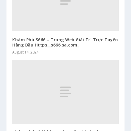
Khám Phá S666 – Trang Web Giải Trí Trực Tuyến
Hàng Đầu Https__s666.sa.com_
August 14, 2024