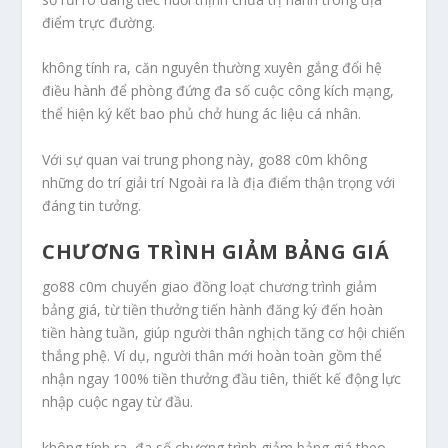
điểm trực đường.
không tính ra, căn nguyên thường xuyên gắng đổi hệ
điều hành để phòng đứng đa số cuộc công kích mạng,
thể hiện ký kết bao phủ chở hung ác liệu cá nhân.
Với sự quan vai trung phong này, go88 c0m không
những do trí giải trí Ngoài ra là địa điểm thận trọng với
đáng tin tưởng.
CHƯƠNG TRÌNH GIẢM BẢNG GIÁ
go88 c0m chuyển giao đồng loạt chương trình giảm
bảng giá, từ tiền thưởng tiến hành đăng ký đến hoàn
tiền hàng tuần, giúp người thân nghịch tăng cơ hội chiến
thắng phệ. Ví dụ, người thân mới hoàn toàn gồm thể
nhận ngay 100% tiền thưởng đầu tiên, thiết kế động lực
nhập cuộc ngay từ đầu.
không tính ra, đa số chương trình giảm bảng giá theo