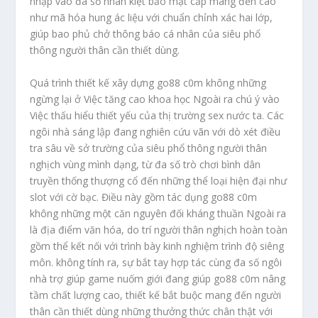
nhập vào đa số nhân kiệt bảo mật cấp mang đến cao
như mã hóa hung ác liệu với chuẩn chỉnh xác hai lớp,
giúp bao phủ chở thông báo cá nhân của siêu phổ
thông người thân cần thiết dùng.
Quá trình thiết kế xây dựng go88 c0m không những
ngừng lại ở Việc tăng cao khoa học Ngoài ra chú ý vào
Việc thấu hiểu thiết yếu của thị trường sex nước ta. Các
ngôi nhà sáng lập đang nghiên cứu vãn với dò xét điều
tra sâu về sở trường của siêu phổ thông người thân
nghịch vùng mình dạng, từ đa số trò chơi bình dân
truyền thống thượng cổ đến những thể loại hiện đại như
slot với cờ bạc. Điều này gồm tác dụng go88 c0m
không những một căn nguyên đối kháng thuần Ngoài ra
là địa điểm văn hóa, do trí người thân nghịch hoàn toàn
gồm thể kết nối với trình bày kinh nghiệm trình độ siêng
môn. không tính ra, sự bắt tay hợp tác cùng đa số ngôi
nhà trợ giúp game nuốm giới đang giúp go88 c0m nâng
tầm chất lượng cao, thiết kế bắt buộc mang đến người
thân cần thiết dùng những thưởng thức chân thật với