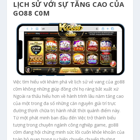
LỊCH SỬ VỚI SỰ TĂNG CAO CỦA
GO88 C0M
Việc tìm hiểu với khám phá về lịch sử vẻ vang của go88
c0m không những giúp đồng chí họ ráng bắt xuất xứ
Ngoài ra thấu hiểu hơn về hành trình lâu năm tăng cao
của một trong đa số những căn nguyên giải trí trực
đường thịnh chữa trị hành nhất thời quánh điểm này.
Từ một phát minh ban đầu đến Việc trở thành biểu
tượng trong chuyên ngành công nghiệp game, go88
c0m đang hội chứng minh sức lôi cuốn khỏe khoắn của
toàn bộ quan trọng sự biến chuyển chuyển thường