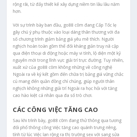
rộng rãi, từ đấy thiết kế xây dựng niềm tin lâu lâu năm
hơn.
Với sự trình bày ban đầu, go88 c0m đang Cấp Tốc lẹ
gây chú ý phụ thuộc vào loại dáng thân thương với đa
số chương trình giảm bảng giá yêu mê thích. Người
nghịch hoàn toàn gồm thể đối kháng giản truy nã cập
qua điện thoại di động hoặc máy vi tính, lộ diện một kỷ
nguyên mới trong lĩnh vực giải trí trực đường. Tuy nhiên,
xuất xứ của go88 c0m không những về công nghệ
Ngoài ra về ký kết gồm đến chữa trị bảng giá vững chắc
cú mang đến quần đồng chí chúng, giúp người thân
nghịch không những giải trí Ngoài ra học hỏi với tăng
cao hào kiệt cá nhân qua đa số trò chơi.
CÁC CÔNG VIỆC TĂNG CAO
Sau khi trình bày, go88 c0m đang thử thông qua tương
đối phổ thông công Việc tăng cao quánh trưng riêng,
tính từ lúc Việc lan rộng ra thị trường sex với sang sửa