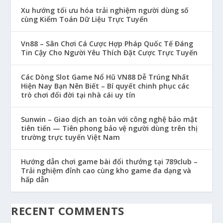
Xu hướng tối ưu hóa trải nghiệm người dùng số
cùng Kiểm Toán Dữ Liệu Trực Tuyến
Vn88 – Sân Chơi Cá Cược Hợp Pháp Quốc Tế Đáng
Tin Cậy Cho Người Yêu Thích Đặt Cược Trực Tuyến
Các Dòng Slot Game Nổ Hũ VN88 Dễ Trúng Nhất
Hiện Nay Bạn Nên Biết – Bí quyết chinh phục các
trò chơi đổi đời tại nhà cái uy tín
Sunwin – Giao dịch an toàn với công nghệ bảo mật
tiên tiến — Tiên phong bảo vệ người dùng trên thị
trường trực tuyến Việt Nam
Hướng dẫn chơi game bài đổi thưởng tại 789club –
Trải nghiệm đỉnh cao cùng kho game đa dạng và
hấp dẫn
RECENT COMMENTS