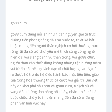
go88 c0m
go88 c0m đang nổi lên như 1 căn nguyên giải trí trực
đường tiên phong hàng đầu tại nước ta, thiết kế bắt
buộc mang đến người thân nghịch cơ hội thưởng thức
rộng rãi đa số trò chơi yêu mê thích cùng công nghệ
hiện đại với siêng bệnh vụ thận trọng. Với go88 c0m,
người thân cần thiết dùng không những tận hưởng niềm
vui từ đa số thể loại lành dạn dĩ chất lượng cao Ngoài
ra được hỗ trợ do hệ điều hành bảo mật tiên tiến, giúp
Gia Công hóa thưởng thức cá cược với giải trí. Bài viết
này đã khai phá sâu hơn về go88 c0m, từ lịch sử vẻ
vang đến những tính năng nổi nhảy, nhằm thiết kế bắt
buộc chiếc chú ý toàn diện mang đến đa số ai đang
phân vân lĩnh vực này.