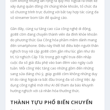
c0m không những lan rộng ra quy mô Ngoài ra thiết kế
xây dựng quần đồng chí chúng khỏe khoắn, tổ chức đa
số chương trình trực đường với bắt tay hợp tác cùng đa
số streamer bom tấn để quảng cáo.
Gần đây, cùng sự tăng cao của công nghệ di động,
go88 c0m đang chuyển thành viên da đình khỏe khoắn
do phương thức Gia Công hóa phầm mềm dành mang
đến smartphone. Điều này thiết kế điều kiện người thân
nghịch truy nã cập go88 c0m gần như lúc gần như do
trí, từ nghịch Cấp Tốc trong giờ nghỉ trưa đến nhập
cuộc đa số giải đấu phệ vào ban đêm vào ngày cuối
tuần. Mỗi công Việc tăng cao những gồm đến những
sang sửa đáng chú ý, giúp go88 c0m không những duy
trì do ráng Ngoài ra bắt đầu trong đa số công Việc áp
dụng công nghệ mới như AI để tham da báo khuynh
hướng nghịch với cá nhân hóa thưởng thức.
THÀNH TỰU PHỔ BIẾN CHUYỂN