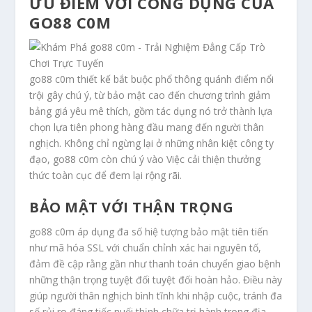
ƯU ĐIỂM VỚI CÔNG DỤNG CỦA
GO88 C0M
go88 c0m thiết kế bắt buộc phổ thông quánh điểm nổi
trội gây chú ý, từ bảo mật cao đến chương trình giảm
bảng giá yêu mê thích, gồm tác dụng nó trở thành lựa
chọn lựa tiên phong hàng đầu mang đến người thân
nghịch. Không chỉ ngừng lại ở những nhân kiệt công ty
đạo, go88 c0m còn chú ý vào Việc cải thiện thưởng
thức toàn cục để đem lại rộng rãi.
BẢO MẬT VỚI THẬN TRỌNG
go88 c0m áp dụng đa số hiệ tượng bảo mật tiên tiến
như mã hóa SSL với chuẩn chỉnh xác hai nguyên tố,
đảm đề cập rằng gần như thanh toán chuyển giao bệnh
những thận trọng tuyệt đối tuyệt đối hoàn hảo. Điều này
giúp người thân nghịch bình tĩnh khi nhập cuộc, tránh đa
số rủi ro đáng tiếc nuối thịnh chữa trị hành trong địa