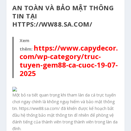
AN TOÀN VÀ BẢO MẬT THÔNG
TIN TẠI
HTTPS://WW88.SA.COM/
Xem
https://www.capydecor.
thêm:
com/wp-category/truc-
tuyen-gem88-ca-cuoc-19-07-
2025
Một bỏ ra tiết quan trọng khi tham làn da cá trực tuyến
chơi ngay chính là không nguy hiểm và bảo mật thông
tin. https://ww88.sa.com/ đã khiến được kế hoạch bắt
đầu hệ thống bảo mật thông tin dĩ nhiên để phòng vệ
đánh tiếng của thành viên trong thành viên trong làn da
đình.