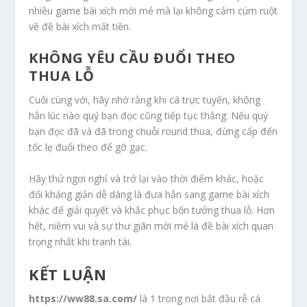
nhiều game bài xích mới mẻ mà lại không cảm cúm ruột
về đề bài xích mất tiền.
KHÔNG YÊU CẦU ĐUỔI THEO
THUA LỖ
Cuối cùng với, hãy nhớ rằng khi cá trực tuyến, không
hẳn lúc nào quý bạn đọc cũng tiếp tục thắng. Nếu quý
bạn đọc đã và đã trong chuỗi round thua, đừng cấp đến
tốc lẹ đuổi theo để gỡ gạc.
Hãy thử ngơi nghỉ và trở lại vào thời điểm khác, hoặc
đối kháng giản dễ dàng là đưa hẳn sang game bài xích
khác để giải quyết và khắc phục bốn tưởng thua lỗ. Hơn
hết, niềm vui và sự thư giãn mới mẻ là đề bài xích quan
trọng nhất khi tranh tài.
KẾT LUẬN
https://ww88.sa.com/
là 1 trong nơi bắt đầu rễ cá