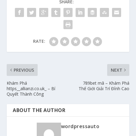
SHARE:
RATE:
PREVIOUS
NEXT
Khám Phá
789bet mã – Khám Phá
https__allianzi.co.uk_ – Bí
Thế Giới Giải Trí Đỉnh Cao
Quyết Thành Công
ABOUT THE AUTHOR
wordpressauto