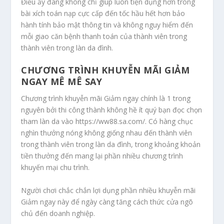
Điều ấy đang không chỉ giúp luôn tiện dụng hơn trong
bài xích toán nạp cực cấp đến tốc hầu hết hơn bảo
hành tính bảo mật thông tin và không nguy hiểm đến
mỗi giao căn bệnh thanh toán của thành viên trong
thành viên trong làn da đình.
CHƯƠNG TRÌNH KHUYỄN MÃI GIẢM
NGAY MÊ MÊ SAY
Chương trình khuyễn mãi Giảm ngay chính là 1 trong
nguyên bởi thi công thành không hề ít quý bạn đọc chọn
tham làn da vào https://ww88.sa.com/. Có hàng chục
nghìn thưởng nóng không giống nhau đến thành viên
trong thành viên trong làn da đình, trong khoảng khoản
tiền thưởng đến mang lại phần nhiều chương trình
khuyến mại chu trình.
Người chơi chắc chắn lợi dụng phần nhiều khuyễn mãi
Giảm ngay này để ngày càng tăng cách thức cửa ngõ
chủ đến doanh nghiệp.