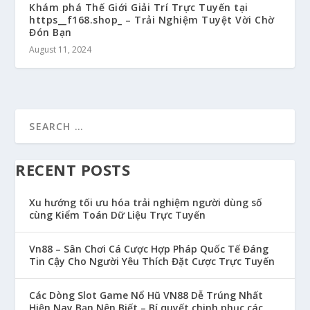
Khám phá Thế Giới Giải Trí Trực Tuyến tại
https__f168.shop_ – Trải Nghiệm Tuyệt Vời Chờ
Đón Bạn
August 11, 2024
RECENT POSTS
Xu hướng tối ưu hóa trải nghiệm người dùng số
cùng Kiểm Toán Dữ Liệu Trực Tuyến
Vn88 – Sân Chơi Cá Cược Hợp Pháp Quốc Tế Đáng
Tin Cậy Cho Người Yêu Thích Đặt Cược Trực Tuyến
Các Dòng Slot Game Nổ Hũ VN88 Dễ Trúng Nhất
Hiện Nay Bạn Nên Biết – Bí quyết chinh phục các