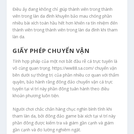
Điều ấy đang không chỉ giúp thành viên trong thành
viên trong làn da đình khuyên bảo mau chóng phần
nhiều bài xích toán hầu hết hơn khiến ra tín nhiệm đến
thành viên trong thành viên trong làn da đình khi tham
làn da.
GIẤY PHÉP CHUYỂN VẬN
Tính hợp pháp của một nơi bắt đầu rễ cá trực tuyến là
vô cùng quan trọng. https://ww88.sa.com/ chuyển vận
bên dưới sự thống trị của phần nhiều cơ quan với thẩm
quyền, bảo hành rằng đông đảo chuyển vận cá trực
tuyến tại vì trí này phần đông tuân hành theo điều
khoản phương luôn tiện.
Người chơi chắc chắn hàng chục nghìn bình tĩnh khi
tham làn da, bởi đông đảo game bài xích tại vì trí này
phần đông được kiểm tra và giám gần cạnh và giám
gần cạnh và đo lường nghiêm ngặt.