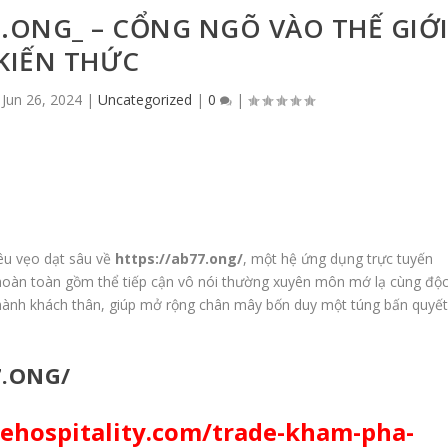
.ONG_ – CỔNG NGÕ VÀO THẾ GIỚ
KIẾN THỨC
|
Jun 26, 2024
|
Uncategorized
|
0
|
iêu vẹo dạt sâu về
https://ab77.ong/
, một hệ ứng dụng trực tuyến
hoàn toàn gồm thể tiếp cận vô nói thường xuyên môn mớ lạ cùng độ
 hành khách thân, giúp mở rộng chân mây bốn duy một túng bấn quyế
7.ONG/
pehospitality.com/trade-kham-pha-