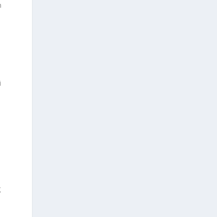
n
i
g