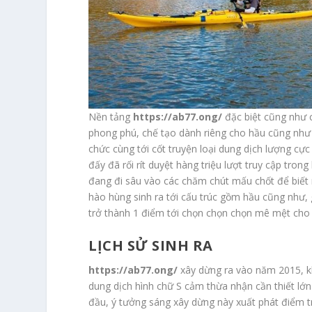
Nền tảng
https://ab77.ong/
đặc biệt cũng như 
phong phú, chế tạo dành riêng cho hầu cũng như 
chức cùng tới cốt truyện loại dung dịch lượng cự
đấy đã rối rít duyệt hàng triệu lượt truy cập tro
đang đi sâu vào các chăm chút mấu chốt để biết 
hào hùng sinh ra tới cấu trúc gồm hầu cũng như, g
trở thành 1 điểm tới chọn chọn chọn mê mệt cho 
LỊCH SỬ SINH RA
https://ab77.ong/
xây dừng ra vào năm 2015, kh
dung dịch hình chữ S cảm thừa nhận cần thiết lớ
đầu, ý tưởng sáng xây dừng này xuất phát điểm t