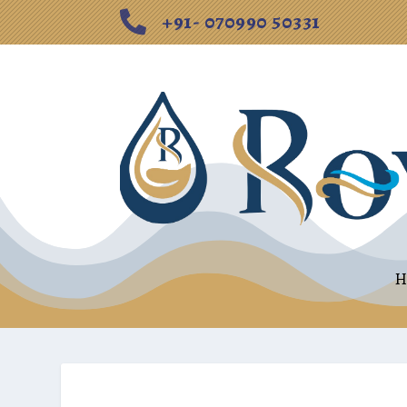
+91- 070990 50331

H