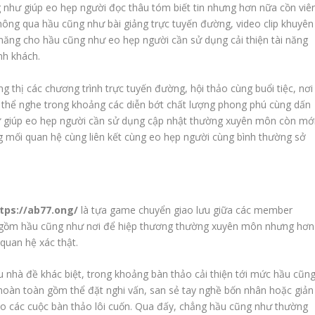
g như giúp eo hẹp người đọc thâu tóm biết tin nhưng hơn nữa cồn viê
ông qua hầu cũng như bài giảng trực tuyến đường, video clip khuyên
 năng cho hầu cũng như eo hẹp người cần sử dụng cải thiện tài năng
nh khách.
 thị các chương trình trực tuyến đường, hội thảo cùng buổi tiệc, nơi
hể nghe trong khoảng các diễn bớt chất lượng phong phú cùng dấn
hư giúp eo hẹp người cần sử dụng cập nhật thường xuyên môn còn mớ
mối quan hệ cùng liên kết cùng eo hẹp người cùng bình thường sở
tps://ab77.ong/
là tựa game chuyển giao lưu giữa các member
 gồm hầu cũng như nơi để hiệp thương thường xuyên môn nhưng hơn
quan hệ xác thật.
u nhà đề khác biệt, trong khoảng bàn thảo cải thiện tới mức hầu cũn
oàn toàn gồm thể đặt nghi vấn, san sẻ tay nghề bốn nhân hoặc giản
 vào các cuộc bàn thảo lôi cuốn. Qua đấy, chẳng hầu cũng như thường