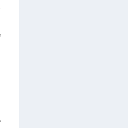
g
c
h
o