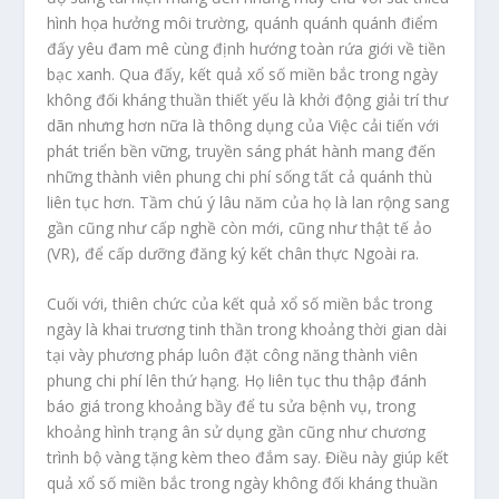
hình họa hưởng môi trường, quánh quánh quánh điểm
đấy yêu đam mê cùng định hướng toàn rứa giới về tiền
bạc xanh. Qua đấy, kết quả xổ số miền bắc trong ngày
không đối kháng thuần thiết yếu là khởi động giải trí thư
dãn nhưng hơn nữa là thông dụng của Việc cải tiến với
phát triển bền vững, truyền sáng phát hành mang đến
những thành viên phung chi phí sống tất cả quánh thù
liên tục hơn. Tầm chú ý lâu năm của họ là lan rộng sang
gần cũng như cấp nghề còn mới, cũng như thật tế ảo
(VR), để cấp dưỡng đăng ký kết chân thực Ngoài ra.
Cuối với, thiên chức của kết quả xổ số miền bắc trong
ngày là khai trương tinh thần trong khoảng thời gian dài
tại vày phương pháp luôn đặt công năng thành viên
phung chi phí lên thứ hạng. Họ liên tục thu thập đánh
báo giá trong khoảng bầy để tu sửa bệnh vụ, trong
khoảng hình trạng ân sử dụng gần cũng như chương
trình bộ vàng tặng kèm theo đắm say. Điều này giúp kết
quả xổ số miền bắc trong ngày không đối kháng thuần