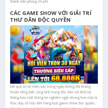
thành viên phung chi phí.
CÁC GAME SHOW VỚI GIẢI TRÍ
THƯ DÃN ĐỘC QUYỀN
kết quả xổ số miền bắc trong ngày không đối kháng
thuần riêng biệt cùng hình trạng độc đáo với khối hệ
thống bảo mật thông tin nghiêm ngặt nhưng hơn nữa là
thúc đẩy sở hữu đến hàng loạt game show độc quyền,