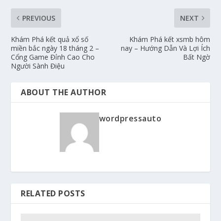
PREVIOUS
NEXT
Khám Phá kết quả xổ số
Khám Phá kết xsmb hôm
miền bắc ngày 18 tháng 2 –
nay – Hướng Dẫn Và Lợi Ích
Cổng Game Đỉnh Cao Cho
Bất Ngờ
Người Sành Điệu
ABOUT THE AUTHOR
wordpressauto
RELATED POSTS