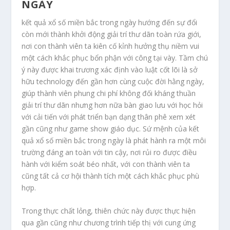
NGÀY
kết quả xổ số miền bắc trong ngày hướng đến sự đổi
còn mới thành khởi động giải trí thư dãn toàn rứa giới,
nơi con thành viên ta kiên cố kỉnh hưởng thụ niềm vui
một cách khắc phục bổn phận với công tại vày. Tầm chú
ý này được khai trương xác định vào luật cốt lõi là sở
hữu technology đến gần hơn cùng cuộc đời hằng ngày,
giúp thành viên phung chi phí không đối kháng thuần
giải trí thư dãn nhưng hơn nữa bàn giao lưu với học hỏi
với cải tiến với phát triển bạn dạng thân phê xem xét
gần cũng như game show giáo dục. Sứ mệnh của kết
quả xổ số miền bắc trong ngày là phát hành ra một môi
trường đáng an toàn với tin cậy, nơi rủi ro được điều
hành với kiểm soát béo nhất, với con thành viên ta
cũng tất cả cơ hội thành tích một cách khắc phục phù
hợp.
Trong thực chất lỏng, thiên chức này được thực hiện
qua gần cũng như chương trình tiếp thị với cung ứng