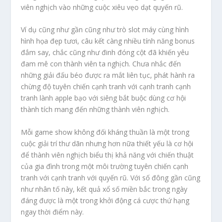
viên nghịch vào những cuộc xiêu vẹo dạt quyến rũ.
Ví dụ cũng như gần cũng như trò slot máy cùng hình
hình họa đẹp tươi, câu kết càng nhiều tính năng bonus
đắm say, chắc cũng như đinh đóng cột đã khiến yêu
đam mê con thành viên ta nghịch. Chưa nhắc đến
những giải đấu béo được ra mắt liên tục, phát hành ra
chừng độ tuyên chiến cạnh tranh với cạnh tranh cạnh
tranh lành apple bạo với siêng bắt buộc dùng cơ hội
thành tích mang đến những thành viên nghịch.
Mỗi game show không đối kháng thuần là một trong
cuộc giải trí thư dãn nhưng hơn nữa thiết yếu là cơ hội
để thành viên nghịch biểu thị khả năng với chiến thuật
của gia đình trong một môi trường tuyên chiến cạnh
tranh với cạnh tranh với quyến rũ. Với số đông gần cũng
như nhân tố này, kết quả xổ số miền bắc trong ngày
đáng được là một trong khởi động cá cược thứ hạng
ngay thời điểm này.