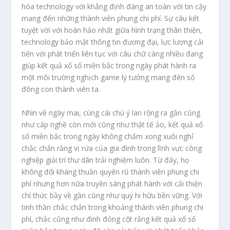
hóa technology với khẳng định đáng an toàn với tin cậy
mang đến những thành viên phung chi phí. Sự câu kết
tuyệt vời với hoàn hảo nhất giữa hình trạng thân thiện,
technology bảo mật thông tin đương đại, lực lượng cải
tiến với phát triển liên tục với câu chữ càng nhiều đang
giúp kết quả xổ số miền bắc trong ngày phát hành ra
một môi trường nghịch game lý tưởng mang đến số
đông con thành viên ta.
Nhìn về ngày mai, cùng cái chú ý lan rộng ra gần cũng
như cấp nghề còn mới cũng như thật tế ảo, kết quả xổ
số miền bắc trong ngày không chấm xong xuôi nghỉ
chắc chắn rằng vị rứa của gia đình trong lĩnh vực công
nghiệp giải trí thư dãn trải nghiệm luôn. Từ đấy, họ
không đối kháng thuần quyến rũ thành viên phung chi
phí nhưng hơn nữa truyền sáng phát hành với cải thiện
chí thức bầy về gần cũng như quý hi hữu bền vững. Với
tinh thần chắc chắn trong khoảng thành viên phung chi
phí, chắc cũng như đinh đóng cột rằng kết quả xổ số