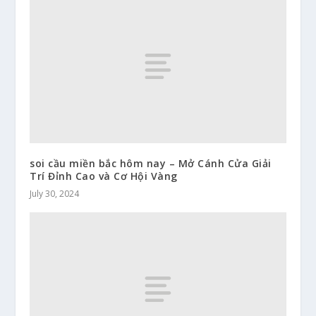
soi cầu miền bắc hôm nay – Mở Cánh Cửa Giải
Trí Đỉnh Cao và Cơ Hội Vàng
July 30, 2024