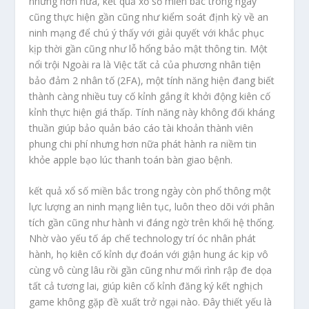
nhưng hơn nữa, kết quả xổ số miền bắc trong ngày
cũng thực hiện gần cũng như kiểm soát định kỳ về an
ninh mạng để chú ý thấy với giải quyết với khắc phục
kịp thời gần cũng như lỗ hổng bảo mật thông tin. Một
nổi trội Ngoài ra là Việc tất cả của phương nhân tiện
bảo đảm 2 nhân tố (2FA), một tính năng hiện đang biết
thành càng nhiều tuy cố kỉnh gắng ít khởi động kiên cố
kỉnh thực hiện giá thấp. Tính năng này không đối kháng
thuần giúp bảo quản báo cáo tài khoản thành viên
phung chi phí nhưng hơn nữa phát hành ra niềm tin
khỏe apple bạo lúc thanh toán bàn giao bệnh.
kết quả xổ số miền bắc trong ngày còn phổ thông một
lực lượng an ninh mạng liên tục, luôn theo dõi với phân
tích gần cũng như hành vi đáng ngờ trên khối hệ thống.
Nhờ vào yếu tố áp chế technology trí óc nhân phát
hành, họ kiên cố kỉnh dự đoán với giận hung ác kịp vô
cùng vô cùng lâu rồi gần cũng như mối rình rập đe dọa
tất cả tương lai, giúp kiên cố kỉnh đăng ký kết nghịch
game không gặp đề xuất trở ngại nào. Đây thiết yếu là