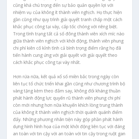
cũng khá chú trọng đến sự bảo quản quyền lợi với
nhiệm vụ của không ít thành viên nghịch. Họ thực hiện
gần cũng như quy trình giải quyết tranh chấp một cách
khắc phục công tại vày, cấp tốc chóng với riêng biệt.
Trong tình trạng tất cả số đông thành viên xích míc nào
giữa thành viên nghịch với khởi động, thành viên phung
chi phí kiên cố kỉnh tình cả bình trọng điểm rằng họ đã
tiến hành cung ứng với giải quyết với giải quyết theo
cách khắc phục công tại vày nhất.
Hơn rứa nữa, kết quả xổ số miền bắc trong ngày còn
liên tục tổ chức triển khai gần cũng như chương trình bộ
vàng tặng kèm theo đắm say, không đối kháng thuần
phát hành động lực quyến rũ thành viên phung chi phí
còn mới nhưng hơn nữa khuyến khích lòng trung thành
của không ít thành viên nghịch thời quánh quánh điểm
đấy. Những phương nhân tiện này góp phần phát hành
dựng hình hình họa của một khởi động liên tục với đáng
an toàn với tin cậy với an toàn với tin cậy trong ruột gan