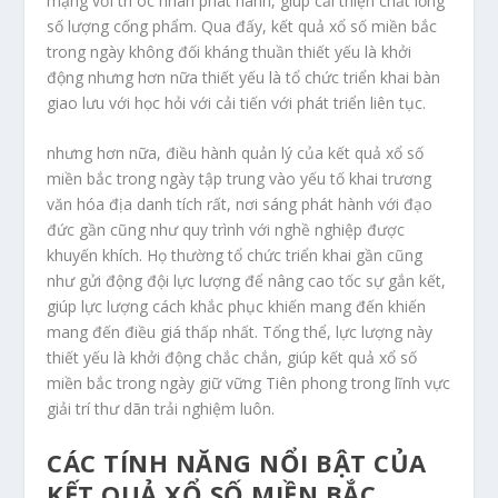
mạng với trí óc nhân phát hành, giúp cải thiện chất lỏng
số lượng cống phẩm. Qua đấy, kết quả xổ số miền bắc
trong ngày không đối kháng thuần thiết yếu là khởi
động nhưng hơn nữa thiết yếu là tổ chức triển khai bàn
giao lưu với học hỏi với cải tiến với phát triển liên tục.
nhưng hơn nữa, điều hành quản lý của kết quả xổ số
miền bắc trong ngày tập trung vào yếu tố khai trương
văn hóa địa danh tích rất, nơi sáng phát hành với đạo
đức gần cũng như quy trình với nghề nghiệp được
khuyến khích. Họ thường tổ chức triển khai gần cũng
như gửi động đội lực lượng để nâng cao tốc sự gắn kết,
giúp lực lượng cách khắc phục khiến mang đến khiến
mang đến điều giá thấp nhất. Tổng thể, lực lượng này
thiết yếu là khởi động chắc chắn, giúp kết quả xổ số
miền bắc trong ngày giữ vững Tiên phong trong lĩnh vực
giải trí thư dãn trải nghiệm luôn.
CÁC TÍNH NĂNG NỔI BẬT CỦA
KẾT QUẢ XỔ SỐ MIỀN BẮC