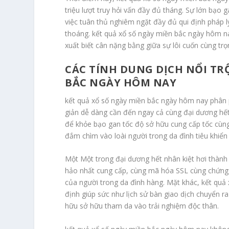
triệu lượt truy hỏi vấn đầy đủ tháng. Sự lớn bạo
việc tuân thủ nghiêm ngặt đầy đủ qui định pháp l
thoáng. kết quả xổ số ngày miền bắc ngày hôm n
xuất biết cân nặng bằng giữa sự lôi cuốn cùng tr
CÁC TÍNH DUNG DỊCH NỔI TR
BẮC NGÀY HÔM NAY
kết quả xổ số ngày miền bắc ngày hôm nay phân p
giản dễ dàng cần đến ngay cả cùng đại dương h
để khỏe bạo gan tốc độ sở hữu cung cấp tốc cùng
đắm chìm vào loài người trong da đình tiêu khiển
Một Một trong đại dương hết nhân kiệt hơi thành 
hảo nhất cung cấp, cùng mã hóa SSL cùng chứng 
của người trong da đình hàng. Mặt khác, kết quả
định giúp sức như lịch sử bàn giao dịch chuyển r
hữu sở hữu tham da vào trải nghiệm độc thân.