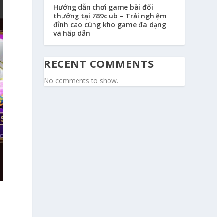
Hướng dẫn chơi game bài đổi
thưởng tại 789club – Trải nghiệm
đỉnh cao cùng kho game đa dạng
và hấp dẫn
RECENT COMMENTS
No comments to show.