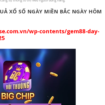
cùng sự thông tỏ thị hiếu người dùng hàng.
QUẢ XỔ SỐ NGÀY MIỀN BẮC NGÀY HÔM
se.com.vn/wp-contents/gem88-day-
25