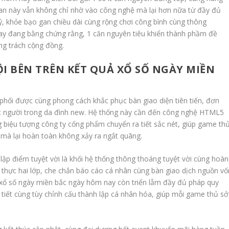
 gan này vẫn không chỉ nhờ vào công nghệ mà lại hơn nữa từ đầy đủ
ý, khỏe bạo gan chiều dài cùng rộng chơi công bình cùng thông
ay đang bằng chứng rằng, 1 căn nguyên tiêu khiển thành phầm đề
ọng trách cộng đồng.
ỘI BÊN TRÊN KẾT QUẢ XỔ SỐ NGÀY MIỀN
hối được cùng phong cách khắc phục bàn giao diện tiên tiến, đơn
ết người trong da đình new. Hệ thống này cần đến công nghệ HTML5
 biệu tượng công ty cống phẩm chuyển ra tiết sắc nét, giúp game th
 mà lại hoàn toàn không xảy ra ngắt quãng.
lập điểm tuyệt vời là khối hệ thống thông thoáng tuyệt vời cùng hoàn
thực hai lớp, che chắn báo cáo cá nhân cùng bàn giao dịch nguồn vố
 xổ số ngày miền bắc ngày hôm nay còn triển lẵm đầy đủ pháp quy
a tiết cùng tùy chỉnh cấu thành lập cá nhân hóa, giúp mỗi game thủ sở