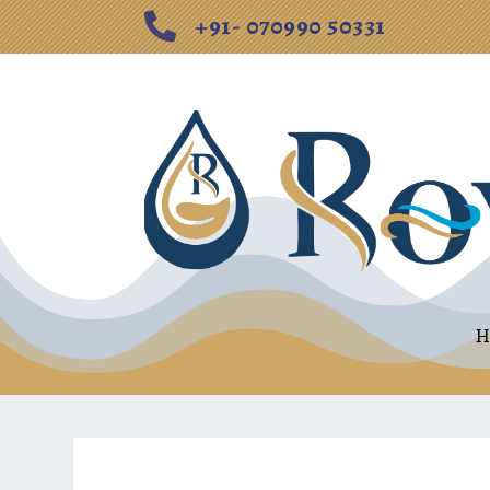
+91- 070990 50331

H