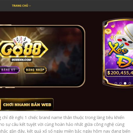
chỉ đề nghị 1 chiếc brand name thân thuộc trong làng tiêu khiển
 cho sự câu kết tuyệt vời cùng hoàn hảo nhất giữa công nghệ cùng
i khắc gần đây, kết quả xổ số ngày miền bắc ngày hôm nay đang biến