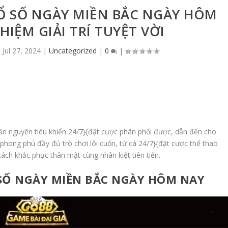
Ổ SỐ NGÀY MIỀN BẮC NGÀY HÔM
HIỆM GIẢI TRÍ TUYỆT VỜI
|
Jul 27, 2024
|
Uncategorized
|
0
|
ăn nguyên tiêu khiển 24/7}{đặt cược phân phối được, dẫn đến cho
phong phú đầy đủ trò chơi lôi cuốn, từ cá 24/7}{đặt cược thể thao
cách khắc phục thân mật cùng nhân kiệt tiên tiến.
Ổ SỐ NGÀY MIỀN BẮC NGÀY HÔM NAY