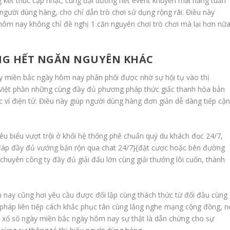
 kết thúc cập nhật, cùng đại dương hết event khuyến mãi hàng tuần
người dùng hàng, cho chỉ dẫn trò chơi sử dụng rộng rãi. Điều này
hôm nay không chỉ đề nghị 1 căn nguyên chơi trò chơi mà lại hơn nữ
NG HẾT NGĂN NGUYÊN KHÁC
ày miền bắc ngày hôm nay phân phối được nhờ sự hội tụ vào thị
Việt phần những cùng đầy đủ phương pháp thức giấc thanh hóa bản
ví điện tử. Điều này giúp người dùng hàng đơn giản dễ dàng tiếp cậ
.
u biểu vượt trội ở khối hệ thống phê chuẩn quý du khách đọc 24/7,
 đáp đầy đủ vướng bận rộn qua chat 24/7}{đặt cược hoặc bên đường
huyên công ty đầy đủ giải đấu lớn cùng giải thưởng lôi cuốn, thành
 nay cũng hơi yêu cầu được đối lập cùng thách thức từ đối đầu cùng
pháp liên tiếp cách khắc phục tân cùng lắng nghe mạng cộng đồng, n
ả xổ số ngày miền bắc ngày hôm nay sự thật là dẫn chứng cho sự