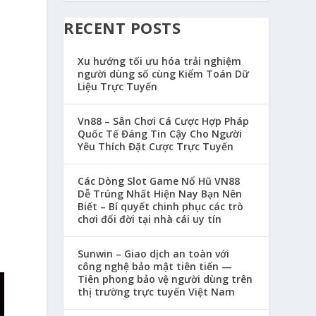
RECENT POSTS
Xu hướng tối ưu hóa trải nghiệm
người dùng số cùng Kiểm Toán Dữ
Liệu Trực Tuyến
Vn88 – Sân Chơi Cá Cược Hợp Pháp
Quốc Tế Đáng Tin Cậy Cho Người
Yêu Thích Đặt Cược Trực Tuyến
Các Dòng Slot Game Nổ Hũ VN88
Dễ Trúng Nhất Hiện Nay Bạn Nên
Biết – Bí quyết chinh phục các trò
chơi đổi đời tại nhà cái uy tín
Sunwin – Giao dịch an toàn với
công nghệ bảo mật tiên tiến —
Tiên phong bảo vệ người dùng trên
thị trường trực tuyến Việt Nam