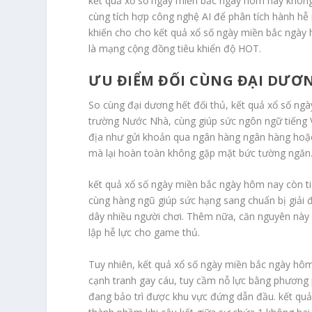
kết quả xổ số ngày miền bắc ngày hôm nay không
cùng tích hợp công nghệ AI để phân tích hành hễ 
khiến cho cho kết quả xổ số ngày miền bắc ngày 
là mạng cộng đồng tiêu khiển độ HOT.
ƯU ĐIỂM ĐỐI CÙNG ĐẠI DƯƠ
So cùng đại dương hết đối thủ, kết quả xổ số ng
trường Nước Nhà, cùng giúp sức ngôn ngữ tiếng 
địa như gửi khoản qua ngân hàng ngân hàng hoặc 
mà lại hoàn toàn không gặp mặt bức tường ngăn
kết quả xổ số ngày miền bắc ngày hôm nay còn tiê
cùng hàng ngũ giúp sức hạng sang chuẩn bị giải
dây nhiều người chơi. Thêm nữa, căn nguyên này c
lập hễ lực cho game thủ.
Tuy nhiên, kết quả xổ số ngày miền bắc ngày hôm
cạnh tranh gay cáu, tuy cầm nỗ lực bằng phương 
đang bảo trì được khu vực đứng dẫn đầu. kết qu