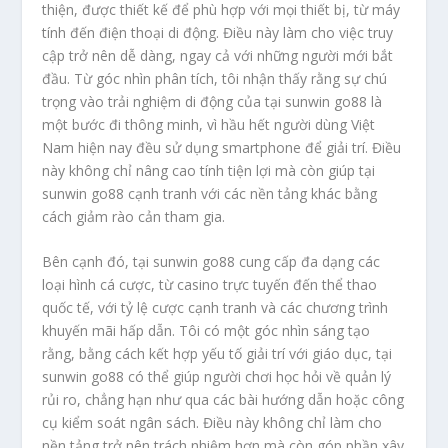
thiện, được thiết kế để phù hợp với mọi thiết bị, từ máy
tính đến điện thoại di động. Điều này làm cho việc truy
cập trở nên dễ dàng, ngay cả với những người mới bắt
đầu. Từ góc nhìn phân tích, tôi nhận thấy rằng sự chú
trọng vào trải nghiệm di động của tại sunwin go88 là
một bước đi thông minh, vì hầu hết người dùng Việt
Nam hiện nay đều sử dụng smartphone để giải trí. Điều
này không chỉ nâng cao tính tiện lợi mà còn giúp tại
sunwin go88 cạnh tranh với các nền tảng khác bằng
cách giảm rào cản tham gia.
Bên cạnh đó, tại sunwin go88 cung cấp đa dạng các
loại hình cá cược, từ casino trực tuyến đến thể thao
quốc tế, với tỷ lệ cược cạnh tranh và các chương trình
khuyến mãi hấp dẫn. Tôi có một góc nhìn sáng tạo
rằng, bằng cách kết hợp yếu tố giải trí với giáo dục, tại
sunwin go88 có thể giúp người chơi học hỏi về quản lý
rủi ro, chẳng hạn như qua các bài hướng dẫn hoặc công
cụ kiểm soát ngân sách. Điều này không chỉ làm cho
nền tảng trở nên trách nhiệm hơn mà còn góp phần xây