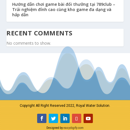
Hướng dẫn chơi game bài đổi thưởng tại 789club –
Trải nghiệm đỉnh cao cùng kho game đa dạng và
hấp dẫn
RECENT COMMENTS
No comments to show.
Copyright All Right Reserved 2022, Royal Water Solution.
Designed by
easydigify.com