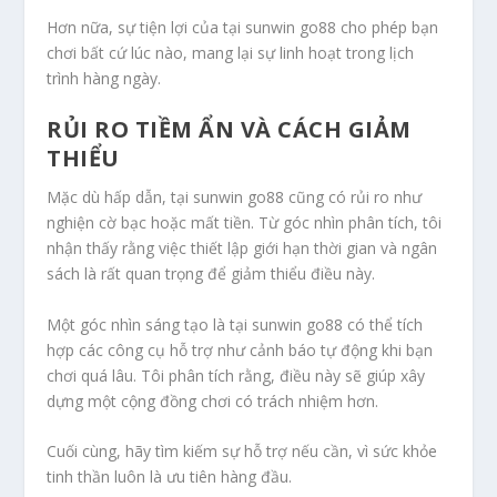
Hơn nữa, sự tiện lợi của tại sunwin go88 cho phép bạn
chơi bất cứ lúc nào, mang lại sự linh hoạt trong lịch
trình hàng ngày.
RỦI RO TIỀM ẨN VÀ CÁCH GIẢM
THIỂU
Mặc dù hấp dẫn, tại sunwin go88 cũng có rủi ro như
nghiện cờ bạc hoặc mất tiền. Từ góc nhìn phân tích, tôi
nhận thấy rằng việc thiết lập giới hạn thời gian và ngân
sách là rất quan trọng để giảm thiểu điều này.
Một góc nhìn sáng tạo là tại sunwin go88 có thể tích
hợp các công cụ hỗ trợ như cảnh báo tự động khi bạn
chơi quá lâu. Tôi phân tích rằng, điều này sẽ giúp xây
dựng một cộng đồng chơi có trách nhiệm hơn.
Cuối cùng, hãy tìm kiếm sự hỗ trợ nếu cần, vì sức khỏe
tinh thần luôn là ưu tiên hàng đầu.