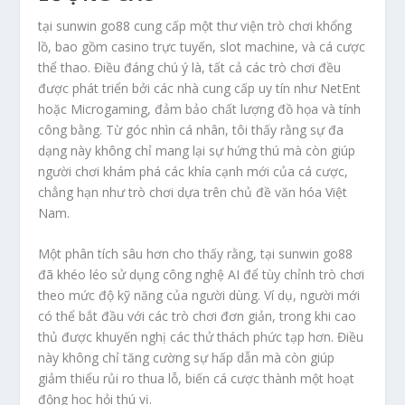
tại sunwin go88 cung cấp một thư viện trò chơi khổng
lồ, bao gồm casino trực tuyến, slot machine, và cá cược
thể thao. Điều đáng chú ý là, tất cả các trò chơi đều
được phát triển bởi các nhà cung cấp uy tín như NetEnt
hoặc Microgaming, đảm bảo chất lượng đồ họa và tính
công bằng. Từ góc nhìn cá nhân, tôi thấy rằng sự đa
dạng này không chỉ mang lại sự hứng thú mà còn giúp
người chơi khám phá các khía cạnh mới của cá cược,
chẳng hạn như trò chơi dựa trên chủ đề văn hóa Việt
Nam.
Một phân tích sâu hơn cho thấy rằng, tại sunwin go88
đã khéo léo sử dụng công nghệ AI để tùy chỉnh trò chơi
theo mức độ kỹ năng của người dùng. Ví dụ, người mới
có thể bắt đầu với các trò chơi đơn giản, trong khi cao
thủ được khuyến nghị các thử thách phức tạp hơn. Điều
này không chỉ tăng cường sự hấp dẫn mà còn giúp
giảm thiểu rủi ro thua lỗ, biến cá cược thành một hoạt
động học hỏi thú vị.