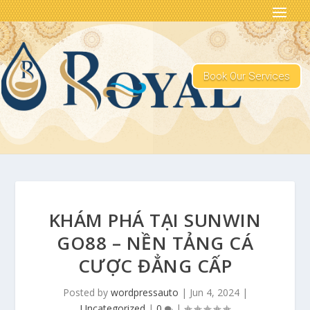
Book Our Services
KHÁM PHÁ TẠI SUNWIN
GO88 – NỀN TẢNG CÁ
CƯỢC ĐẲNG CẤP
Posted by
wordpressauto
|
Jun 4, 2024
|
Uncategorized
|
0
|