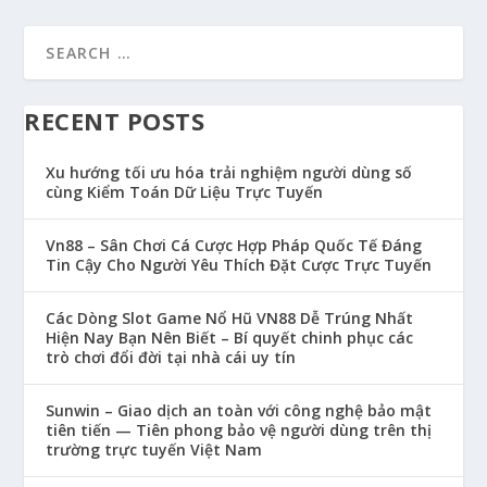
RECENT POSTS
Xu hướng tối ưu hóa trải nghiệm người dùng số
cùng Kiểm Toán Dữ Liệu Trực Tuyến
Vn88 – Sân Chơi Cá Cược Hợp Pháp Quốc Tế Đáng
Tin Cậy Cho Người Yêu Thích Đặt Cược Trực Tuyến
Các Dòng Slot Game Nổ Hũ VN88 Dễ Trúng Nhất
Hiện Nay Bạn Nên Biết – Bí quyết chinh phục các
trò chơi đổi đời tại nhà cái uy tín
Sunwin – Giao dịch an toàn với công nghệ bảo mật
tiên tiến — Tiên phong bảo vệ người dùng trên thị
trường trực tuyến Việt Nam