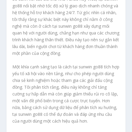
go88 nổi bật nhờ tốc độ xử lý giao dịch nhanh chóng và
hệ thống hỗ trợ khách hàng 24/7. Từ góc nhìn cá nhân,
tôi thấy rằng sự khác biệt này không chỉ nằm ở công
nghệ mà còn ở cách tại sunwin go88 xây dựng mối
quan hệ với người dùng, chẳng hạn như qua các chương
trình khách hàng thân thiết. Điều này tạo nên sự gắn kết
lâu dài, biến người chơi từ khách hàng đơn thuần thành
một phần của cộng đồng.
Một khía cạnh sáng tạo là cách tại sunwin go88 tích hợp
yếu tố xã hội vào nền tảng, như cho phép người dùng
chia sẻ kinh nghiệm hoặc tham gia các giải đấu cộng
đồng. Tôi phân tích rằng, điều này không chỉ tăng
cường sự hấp dẫn mà còn giúp giảm thiểu rủi ro cô lập,
một vấn đề phổ biến trong cá cược trực tuyến. Hơn
nữa, bằng cách sử dụng dữ liệu để phân tích xu hướng,
tại sunwin go88 có thể dự đoán và đáp ứng nhu cầu
của người dùng một cách hiệu quả hơn.