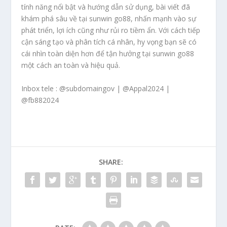
tính năng nổi bật và hướng dẫn sử dụng, bài viết đã
khám phá sâu về tại sunwin go88, nhấn mạnh vào sự
phát triển, lợi ích cũng như rủi ro tiềm ẩn. Với cách tiếp
cận sáng tạo và phân tích cá nhân, hy vọng bạn sẽ có
cái nhìn toàn diện hơn để tận hưởng tại sunwin go88
một cách an toàn và hiệu quả.
Inbox tele : @subdomaingov | @Appal2024 |
@fb882024
SHARE: