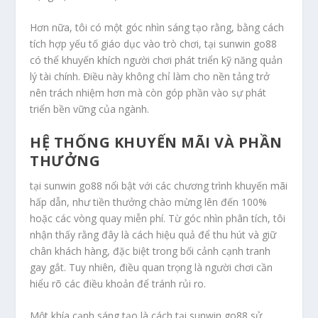
Hơn nữa, tôi có một góc nhìn sáng tạo rằng, bằng cách
tích hợp yếu tố giáo dục vào trò chơi, tại sunwin go88
có thể khuyến khích người chơi phát triển kỹ năng quản
lý tài chính. Điều này không chỉ làm cho nền tảng trở
nên trách nhiệm hơn mà còn góp phần vào sự phát
triển bền vững của ngành.
HỆ THỐNG KHUYẾN MÃI VÀ PHẦN
THƯỞNG
tại sunwin go88 nổi bật với các chương trình khuyến mãi
hấp dẫn, như tiền thưởng chào mừng lên đến 100%
hoặc các vòng quay miễn phí. Từ góc nhìn phân tích, tôi
nhận thấy rằng đây là cách hiệu quả để thu hút và giữ
chân khách hàng, đặc biệt trong bối cảnh cạnh tranh
gay gắt. Tuy nhiên, điều quan trọng là người chơi cần
hiểu rõ các điều khoản để tránh rủi ro.
Một khía cạnh sáng tạo là cách tại sunwin go88 sử