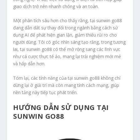
giao dịch trở nên nhanh chóng và an toàn.
Một phân tích sâu hơn cho thấy rằng, tại sunwin go88
đang dẫn dắt sự thay đổi trong ngành bằng cách sử
dụng AI để phát hiện gian lận, giảm thiểu rủi ro cho
người dùng. Tôi có góc nhìn sáng tạo rằng, trong tương
lai, tại sunwin go88 có thể mở rộng sang các lĩnh vực
như cá cược thực tế ảo, mang lại trải nghiệm mới mẻ
và hấp dẫn hơn.
Tóm lại, các tính năng của tại sunwin go88 không chỉ
dừng lại ở giải trí mà còn mang tính cách mạng, giúp
nền tảng này tiếp tục phát triển.
HƯỚNG DẪN SỬ DỤNG TẠI
SUNWIN GO88