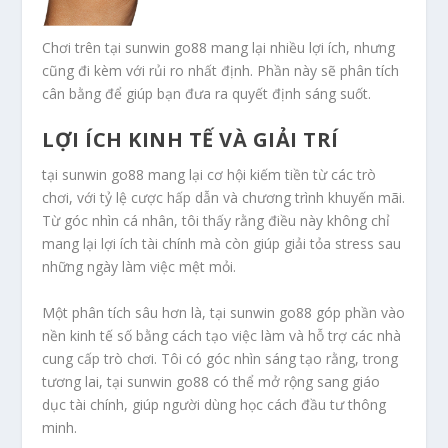
Chơi trên tại sunwin go88 mang lại nhiều lợi ích, nhưng
cũng đi kèm với rủi ro nhất định. Phần này sẽ phân tích
cân bằng để giúp bạn đưa ra quyết định sáng suốt.
LỢI ÍCH KINH TẾ VÀ GIẢI TRÍ
tại sunwin go88 mang lại cơ hội kiếm tiền từ các trò
chơi, với tỷ lệ cược hấp dẫn và chương trình khuyến mãi.
Từ góc nhìn cá nhân, tôi thấy rằng điều này không chỉ
mang lại lợi ích tài chính mà còn giúp giải tỏa stress sau
những ngày làm việc mệt mỏi.
Một phân tích sâu hơn là, tại sunwin go88 góp phần vào
nền kinh tế số bằng cách tạo việc làm và hỗ trợ các nhà
cung cấp trò chơi. Tôi có góc nhìn sáng tạo rằng, trong
tương lai, tại sunwin go88 có thể mở rộng sang giáo
dục tài chính, giúp người dùng học cách đầu tư thông
minh.