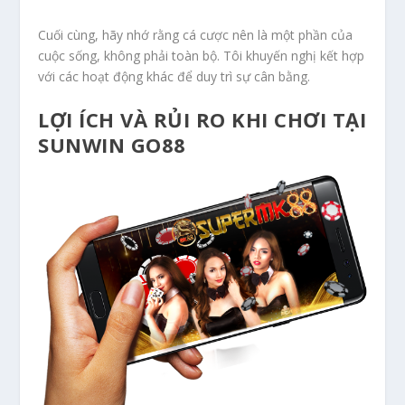
Cuối cùng, hãy nhớ rằng cá cược nên là một phần của
cuộc sống, không phải toàn bộ. Tôi khuyến nghị kết hợp
với các hoạt động khác để duy trì sự cân bằng.
LỢI ÍCH VÀ RỦI RO KHI CHƠI TẠI
SUNWIN GO88