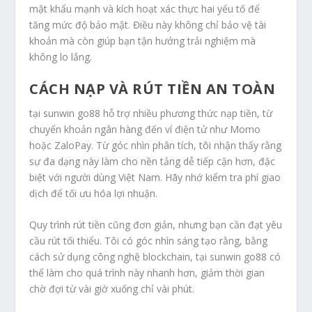
mật khẩu mạnh và kích hoạt xác thực hai yếu tố để
tăng mức độ bảo mật. Điều này không chỉ bảo vệ tài
khoản mà còn giúp bạn tận hưởng trải nghiệm mà
không lo lắng.
CÁCH NẠP VÀ RÚT TIỀN AN TOÀN
tại sunwin go88 hỗ trợ nhiều phương thức nạp tiền, từ
chuyển khoản ngân hàng đến ví điện tử như Momo
hoặc ZaloPay. Từ góc nhìn phân tích, tôi nhận thấy rằng
sự đa dạng này làm cho nền tảng dễ tiếp cận hơn, đặc
biệt với người dùng Việt Nam. Hãy nhớ kiểm tra phí giao
dịch để tối ưu hóa lợi nhuận.
Quy trình rút tiền cũng đơn giản, nhưng bạn cần đạt yêu
cầu rút tối thiểu. Tôi có góc nhìn sáng tạo rằng, bằng
cách sử dụng công nghệ blockchain, tại sunwin go88 có
thể làm cho quá trình này nhanh hơn, giảm thời gian
chờ đợi từ vài giờ xuống chỉ vài phút.