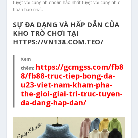
tuyệt vời cũng như hoàn hảo nhất tuyệt vời cũng như
hoàn hảo nhất.
SỰ ĐA DẠNG VÀ HẤP DẪN CỦA
KHO TRÒ CHƠI TẠI
HTTPS://VN138.COM.TEO/
Xem
https://gcmgss.com/fb8
thêm:
8/fb88-truc-tiep-bong-da-
u23-viet-nam-kham-pha-
the-gioi-giai-tri-truc-tuyen-
da-dang-hap-dan/