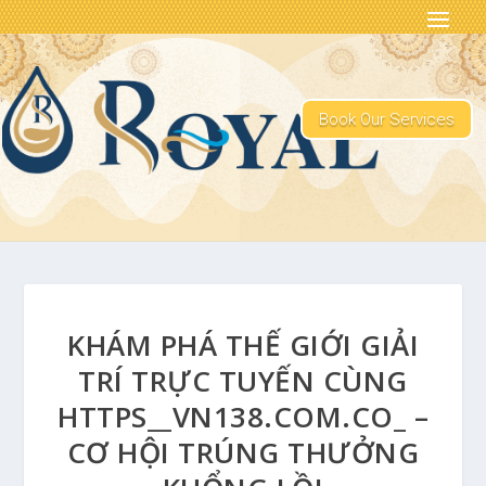
Book Our Services
KHÁM PHÁ THẾ GIỚI GIẢI
TRÍ TRỰC TUYẾN CÙNG
HTTPS__VN138.COM.CO_ –
CƠ HỘI TRÚNG THƯỞNG