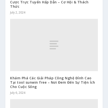
Cược Trực Tuyến Hấp Dẫn – Cơ Hội & Thách
Thức
July 2, 2024
Khám Phá Các Giải Pháp Công Nghệ Đỉnh Cao
Tại tool sunwin free – Nơi Đem Đến Sự Tiện Ích
Cho Cuộc Sống
July 6, 2024