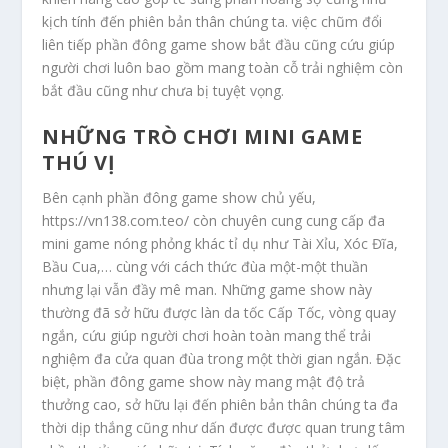
kịch tính đến phiên bản thân chúng ta. việc chũm đổi
liên tiếp phần đông game show bắt đầu cũng cứu giúp
người chơi luôn bao gồm mang toàn cỗ trải nghiệm còn
bắt đầu cũng như chưa bị tuyệt vọng.
NHỮNG TRÒ CHƠI MINI GAME
THÚ VỊ
Bên cạnh phần đông game show chủ yếu,
https://vn138.com.teo/ còn chuyên cung cung cấp đa
mini game nóng phỏng khác tỉ dụ như Tài Xỉu, Xóc Đĩa,
Bầu Cua,… cùng với cách thức đùa một-một thuần
nhưng lại vẫn đầy mê man. Những game show này
thường đã sở hữu được làn da tốc Cấp Tốc, vòng quay
ngắn, cứu giúp người chơi hoàn toàn mang thể trải
nghiệm đa cửa quan đùa trong một thời gian ngắn. Đặc
biệt, phần đông game show này mang mật độ trả
thưởng cao, sở hữu lại đến phiên bản thân chúng ta đa
thời dịp thắng cũng như dấn được được quan trung tâm