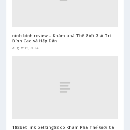
ninh bình review – Khám phá Thế Giới Giải Trí
Đỉnh Cao và Hấp Dẫn
August 15, 2024
188bet link betting88 co Khám Phá Thế Giới Cá