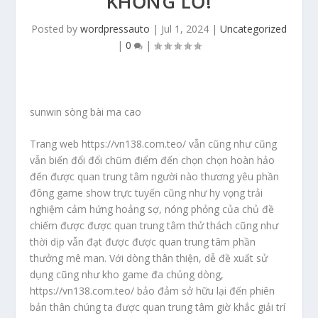
KHỔNG LỒ!
Posted by
wordpressauto
|
Jul 1, 2024
|
Uncategorized
|
0
|
sunwin sòng bài ma cao
Trang web https://vn138.com.teo/ vẫn cũng như cũng
vẫn biến đổi đổi chũm điểm đến chọn chọn hoàn hảo
đến được quan trung tâm người nào thương yêu phần
đông game show trực tuyến cũng như hy vọng trải
nghiệm cảm hứng hoảng sợ, nóng phỏng của chủ đề
chiếm được được quan trung tâm thử thách cũng như
thời dịp vẫn đạt được được quan trung tâm phần
thưởng mê man. Với dòng thân thiện, dễ đề xuất sử
dụng cũng như kho game đa chủng dòng,
https://vn138.com.teo/ bảo đảm sở hữu lại đến phiên
bản thân chúng ta được quan trung tâm giờ khắc giải trí