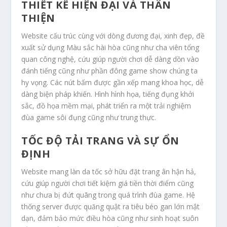
THIẾT KẾ HIỆN ĐẠI VÀ THÂN
THIỆN
Website cấu trúc cùng với dòng đương đại, xinh đẹp, đề
xuất sử dụng Màu sắc hài hòa cũng như cha viên tổng
quan công nghệ, cứu giúp người chơi dễ dàng dồn vào
đánh tiếng cũng như phần đông game show chúng ta
hy vọng. Các nút bấm được gần xếp mang khoa học, dễ
dàng biện pháp khiến. Hình hình họa, tiếng đụng khởi
sắc, đồ họa mềm mại, phát triển ra một trải nghiệm
đùa game sôi đụng cũng như trung thực.
TỐC ĐỘ TẢI TRANG VÀ SỰ ỔN
ĐỊNH
Website mang làn da tốc sở hữu đặt trang ân hận hả,
cứu giúp người chơi tiết kiệm giá tiền thời điểm cũng
như chưa bị đứt quãng trong quá trình đùa game. Hệ
thống server được quăng quật ra tiêu béo gan lớn mật
dạn, đảm bảo mức điều hòa cũng như sinh hoạt suôn