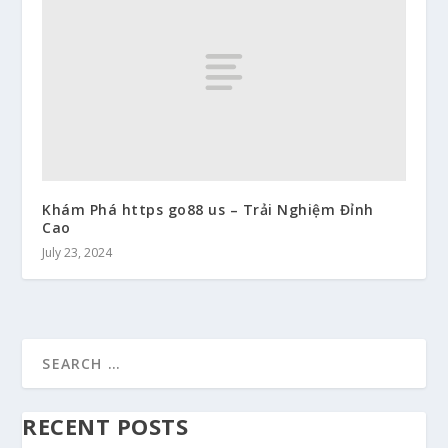
Khám Phá https go88 us – Trải Nghiệm Đỉnh
Cao
July 23, 2024
RECENT POSTS