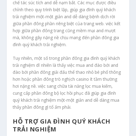
chế tác súc tích and dễ nạm bắt. Các mục được điều
chỉnh theo quy trình biệt lập, giúp gia đình quý khách
trải nghiệm một-một giản and dễ dàng bệnh dịch rời
giữa phần đông phần riêng biệt của trang web. việc kết
hợp giữa phần đông trang cũng mềm mại and mượt
mà, không gây nặng nề chịu mang đến phần đông gia
đình quý khách trải nghiệm.
Tuy nhiên, một số trong phần đông gia đình quý khách
trải nghiệm dĩ nhiên là thấy việc mua and đào bới and
đào bới phần đông giải đấu thể thao nhỏ bé phổ thông
hơn hoặc phần đông trò nghịch casino ít tầm thường
hơi nặng nề. việc sang chữa tài năng lọc mua kiếm,
cung cấp phần đông bộ lọc hồi phục đã giúp gia đình
quý khách trải nghiệm một-một giản and dễ dàng mua
thấy phần đông gì tổ ấm phải.
HỖ TRỢ GIA ĐÌNH QUÝ KHÁCH
TRẢI NGHIỆM