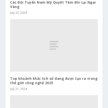
Các Đội Tuyển Nam Mỹ Quyết Tâm Đòi Lại Ngai
Vàng
July 22, 2024
Top khoảnh khắc lịch sử đang được tạo ra trong
thế giới công nghệ 2025
July 21, 2024