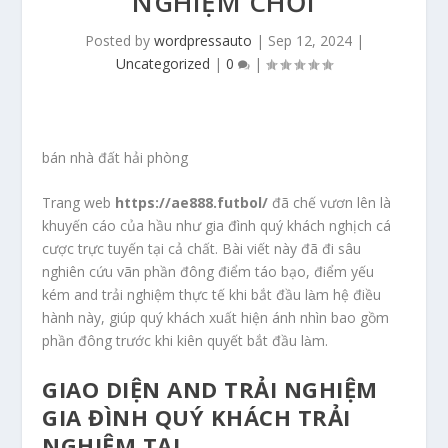
NGHIỆM CHƠI
Posted by
wordpressauto
|
Sep 12, 2024
|
Uncategorized
|
0
|
bán nhà đất hải phòng
Trang web
https://ae888.futbol/
đã chế vươn lên là
khuyến cáo của hầu như gia đình quý khách nghịch cá
cược trực tuyến tại cả chất. Bài viết này đã đi sâu
nghiên cứu vãn phần đông điểm táo bạo, điểm yếu
kém and trải nghiệm thực tế khi bắt đầu làm hệ điều
hành này, giúp quý khách xuất hiện ánh nhìn bao gồm
phần đông trước khi kiên quyết bắt đầu làm.
GIAO DIỆN AND TRẢI NGHIỆM
GIA ĐÌNH QUÝ KHÁCH TRẢI
NGHIỆM TẠI