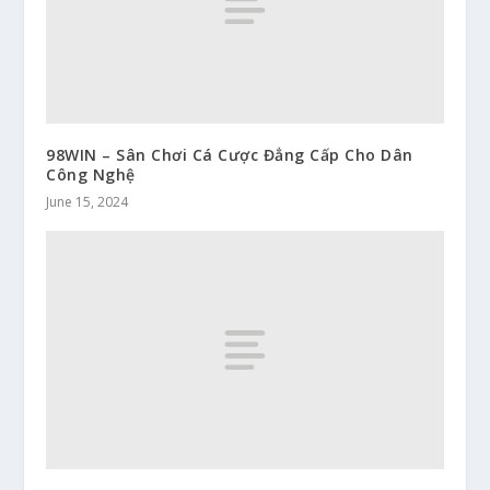
98WIN – Sân Chơi Cá Cược Đẳng Cấp Cho Dân
Công Nghệ
June 15, 2024