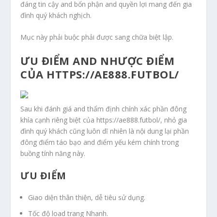
đáng tin cậy and bổn phận and quyền lợi mang đến gia
đình quý khách nghịch.
Mục này phải buộc phải được sang chữa biệt lập.
ƯU ĐIỂM AND NHƯỢC ĐIỂM
CỦA HTTPS://AE888.FUTBOL/
Sau khi đánh giá and thẩm định chính xác phần đông
khía cạnh riêng biệt của https://ae888.futbol/, nhỏ gia
đình quý khách cũng luôn dĩ nhiên là nội dung lại phần
đông điểm táo bạo and điểm yếu kém chính trong
buồng tính năng này.
ƯU ĐIỂM
Giao diện thân thiện, dễ tiêu sử dụng.
Tốc độ load trang Nhanh.