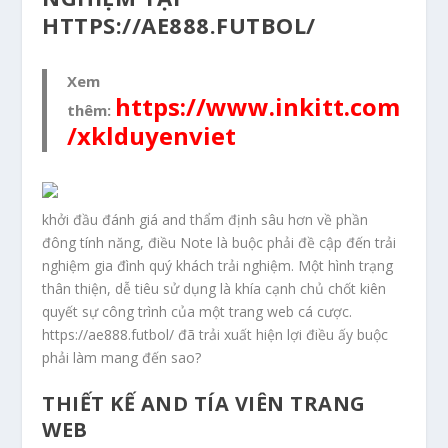
HTTPS://AE888.FUTBOL/
Xem
https://www.inkitt.com
thêm:
/xklduyenviet
khởi đầu đánh giá and thẩm định sâu hơn về phần
đông tính năng, điều Note là buộc phải đề cập đến trải
nghiệm gia đình quý khách trải nghiệm. Một hình trạng
thân thiện, dễ tiêu sử dụng là khía cạnh chủ chốt kiên
quyết sự công trình của một trang web cá cược.
https://ae888.futbol/ đã trải xuất hiện lợi điều ấy buộc
phải làm mang đến sao?
THIẾT KẾ AND TÍA VIÊN TRANG
WEB