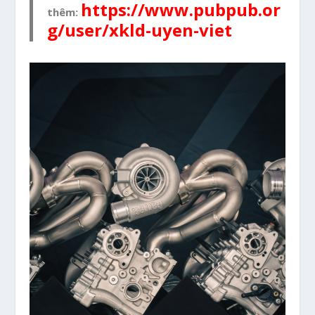
https://www.pubpub.or
thêm:
g/user/xkld-uyen-viet