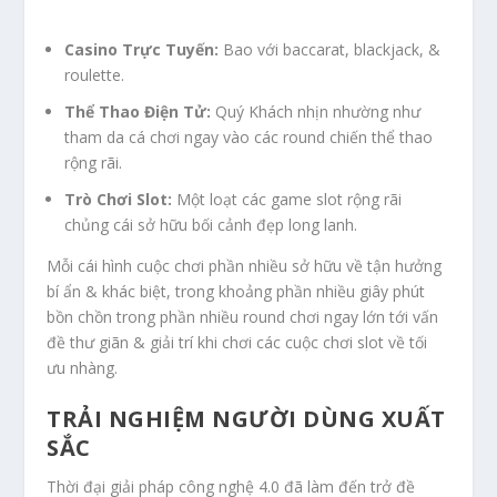
Casino Trực Tuyến:
Bao với baccarat, blackjack, &
roulette.
Thể Thao Điện Tử:
Quý Khách nhịn nhường như
tham da cá chơi ngay vào các round chiến thể thao
rộng rãi.
Trò Chơi Slot:
Một loạt các game slot rộng rãi
chủng cái sở hữu bối cảnh đẹp long lanh.
Mỗi cái hình cuộc chơi phần nhiều sở hữu về tận hưởng
bí ẩn & khác biệt, trong khoảng phần nhiều giây phút
bồn chồn trong phần nhiều round chơi ngay lớn tới vấn
đề thư giãn & giải trí khi chơi các cuộc chơi slot về tối
ưu nhàng.
TRẢI NGHIỆM NGƯỜI DÙNG XUẤT
SẮC
Thời đại giải pháp công nghệ 4.0 đã làm đến trở đề