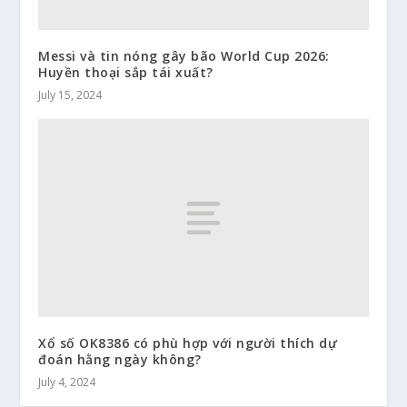
Messi và tin nóng gây bão World Cup 2026:
Huyền thoại sắp tái xuất?
July 15, 2024
Xổ số OK8386 có phù hợp với người thích dự
đoán hằng ngày không?
July 4, 2024