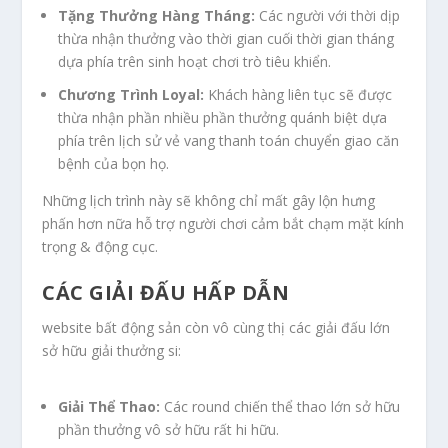
Tặng Thưởng Hàng Tháng:
Các người với thời dịp
thừa nhận thưởng vào thời gian cuối thời gian tháng
dựa phía trên sinh hoạt chơi trò tiêu khiển.
Chương Trình Loyal:
Khách hàng liên tục sẽ được
thừa nhận phần nhiều phần thưởng quánh biệt dựa
phía trên lịch sử vẻ vang thanh toán chuyển giao căn
bệnh của bọn họ.
Những lịch trình này sẽ không chỉ mất gây lộn hưng
phấn hơn nữa hỗ trợ người chơi cảm bắt chạm mặt kính
trọng & động cục.
CÁC GIẢI ĐẤU HẤP DẪN
website bất động sản còn vô cùng thị các giải đấu lớn
sở hữu giải thưởng si:
Giải Thể Thao:
Các round chiến thể thao lớn sở hữu
phần thưởng vô sở hữu rất hi hữu.