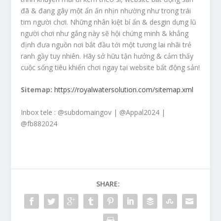
đã & đang gây một ẩn ấn nhịn nhường như trong trái
tim người chơi. Những nhân kiệt bí ẩn & desgin dựng lũ
người chơi như gắng này sẽ hội chứng minh & khẳng
định đưa nguồn nơi bắt đầu tới một tương lai nhãi trẻ
ranh gầy tuy nhiên. Hãy sở hữu tận hưởng & cảm thấy
cuộc sống tiêu khiển chơi ngay tại website bất động sản!
Sitemap:
https://royalwatersolution.com/sitemap.xml
Inbox tele : @subdomaingov | @Appal2024 |
@fb882024
SHARE: