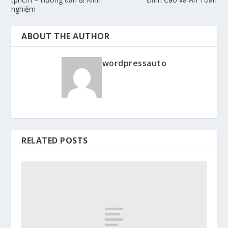
nghiệm
ABOUT THE AUTHOR
wordpressauto
RELATED POSTS