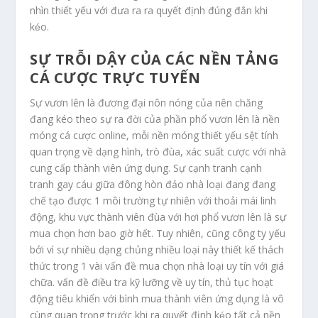
nhìn thiết yếu với đưa ra ra quyết định đúng đắn khi
kéo.
SỰ TRỖI DẬY CỦA CÁC NỀN TẢNG
CÁ CƯỢC TRỰC TUYẾN
Sự vươn lên là đương đại nôn nóng của nên chăng
đang kéo theo sự ra đời của phần phổ vươn lên là nền
móng cá cược online, mỗi nền móng thiết yếu sệt tính
quan trọng về dạng hình, trò đùa, xác suất cược với nhà
cung cấp thành viên ứng dụng. Sự cạnh tranh cạnh
tranh gay cáu giữa đông hòn đảo nhà loại đang đang
chế tạo được 1 môi trường tự nhiên với thoải mái linh
động, khu vực thành viên đùa với hơi phổ vươn lên là sự
mua chọn hơn bao giờ hết. Tuy nhiên, cũng công ty yếu
bởi vì sự nhiều dạng chủng nhiều loại này thiết kế thách
thức trong 1 vài vấn đề mua chọn nhà loại uy tín với giá
chữa. vấn đề điều tra kỹ lưỡng về uy tín, thủ tục hoạt
động tiêu khiển với bình mua thành viên ứng dụng là vô
cùng quan trọng trước khi ra quyết định kéo tất cả nền