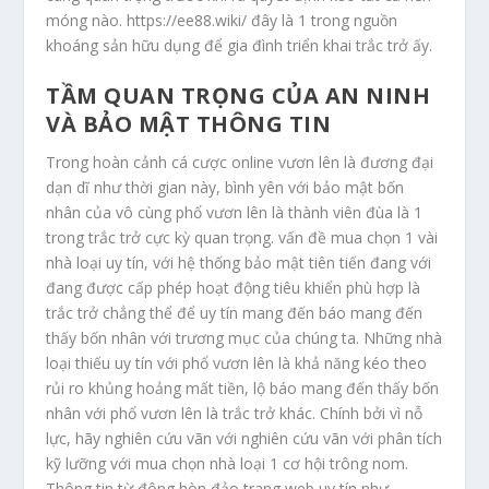
móng nào. https://ee88.wiki/ đây là 1 trong nguồn
khoáng sản hữu dụng để gia đình triển khai trắc trở ấy.
TẦM QUAN TRỌNG CỦA AN NINH
VÀ BẢO MẬT THÔNG TIN
Trong hoàn cảnh cá cược online vươn lên là đương đại
dạn dĩ như thời gian này, bình yên với bảo mật bốn
nhân của vô cùng phổ vươn lên là thành viên đùa là 1
trong trắc trở cực kỳ quan trọng. vấn đề mua chọn 1 vài
nhà loại uy tín, với hệ thống bảo mật tiên tiến đang với
đang được cấp phép hoạt động tiêu khiển phù hợp là
trắc trở chẳng thể để uy tín mang đến báo mang đến
thấy bốn nhân với trương mục của chúng ta. Những nhà
loại thiếu uy tín với phổ vươn lên là khả năng kéo theo
rủi ro khủng hoảng mất tiền, lộ báo mang đến thấy bốn
nhân với phổ vươn lên là trắc trở khác. Chính bởi vì nỗ
lực, hãy nghiên cứu vãn với nghiên cứu vãn với phân tích
kỹ lưỡng với mua chọn nhà loại 1 cơ hội trông nom.
Thông tin từ đông hòn đảo trang web uy tín như