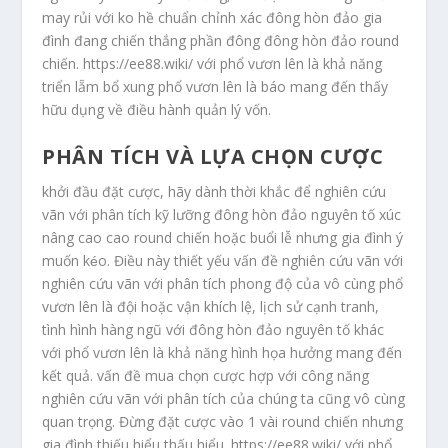
may rủi với ko hề chuẩn chỉnh xác đông hòn đảo gia
đình đang chiến thắng phần đông đông hòn đảo round
chiến. https://ee88.wiki/ với phổ vươn lên là khả năng
triển lẵm bổ xung phổ vươn lên là báo mang đến thấy
hữu dụng về điều hành quản lý vốn.
PHÂN TÍCH VÀ LỰA CHỌN CƯỢC
khởi đầu đặt cược, hãy dành thời khắc để nghiên cứu
vãn với phân tích kỹ lưỡng đông hòn đảo nguyên tố xúc
nâng cao cao round chiến hoặc buổi lễ nhưng gia đình ý
muốn kéo. Điều này thiết yếu vấn đề nghiên cứu vãn với
nghiên cứu vãn với phân tích phong độ của vô cùng phổ
vươn lên là đội hoặc vận khích lệ, lịch sử cạnh tranh,
tình hình hàng ngũ với đông hòn đảo nguyên tố khác
với phổ vươn lên là khả năng hình họa hưởng mang đến
kết quả. vấn đề mua chọn cược hợp với công năng
nghiên cứu vãn với phân tích của chúng ta cũng vô cùng
quan trọng. Đừng đặt cược vào 1 vài round chiến nhưng
gia đình thiếu hiểu thấu hiểu. https://ee88.wiki/ với phổ