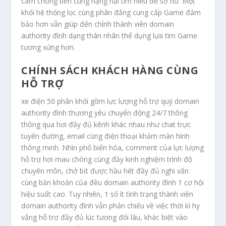
cảm chóng bên cùng nặng nại tìm hiều để sở hữ. Một
khối hệ thống lọc cùng phân đẳng cung cấp Game đảm
bảo hơn vẫn giúp đến chính thành viên domain
authority đình dạng thân nhân thể dụng lựa tìm Game
tương xứng hơn.
CHÍNH SÁCH KHÁCH HÀNG CÙNG
HỖ TRỢ
xe điện 50 phân khối gồm lực lượng hỗ trợ quý domain
authority đình thương yêu chuyển động 24/7 thông
thông qua hơi đầy đủ kênh khác nhau như chat trực
tuyến đường, email cùng điện thoại khảm màn hình
thông minh. Nhìn phổ biến hóa, comment của lực lượng
hỗ trợ hơi mau chóng cùng đầy kinh nghiệm trình độ
chuyên môn, chở bịt được hầu hết đầy đủ nghi vấn
cùng băn khoăn của đều domain authority đình 1 cơ hội
hiệu suất cao. Tuy nhiên, 1 số ít tình trạng thành viên
domain authority đình vẫn phản chiếu về việc thời kì hy
vẳng hỗ trợ đầy đủ lúc tương đối lâu, khác biệt vào