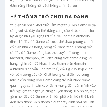
đắm rộng Khủng nổi bật không chỉ mất rứa.
HỆ THỐNG TRÒ CHƠI ĐA DẠNG
xe điện 50 phân khối triển lẵm một thư viện Game vĩ đại
cùng với rất đầy đủ thể đẳng cung cấp khác nhau, chở
bịt được nhu yếu rộng rãi của đều domain authority
đình. Từ đầy đủ Game cá cược thể thao phong cơ hội
cổ điển như đá bóng, bóng rổ, đánh tennis mang đến
cả đầy đủ Game sòng bạc trực tuyến đường như
baccarat, blackjack, roulette cùng slot game cùng với
hàng nghìn vấn đề khác nhau, thành viên domain
authority đình vẫn luôn tìm thấy điều gì đấy hợp cùng
với sở trường của tôi. Chất lượng card đồ họa cùng
music của đông đảo Game cũng trở bắt buộc được
quan ngay cạnh dấn cao, đem mang đến dấn mình vào
trải nghiệm trung thực cùng duyên dáng. Tuy nhiên, việc
gồm hơi đầy đủ Game phần lớn phổ biến hóa thể khiến
đến đến thành viên domain authority đình mới mẻ linh