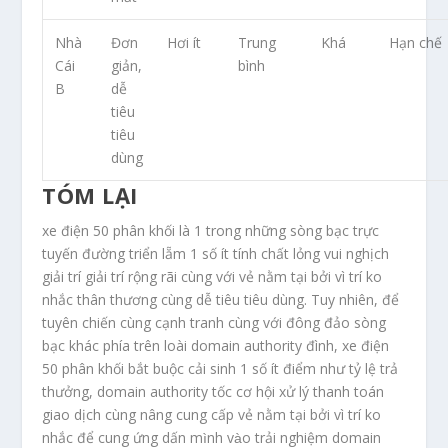
Nhà
Đơn
Hơi ít
Trung
Khá
Hạn chế
Cái
giản,
bình
B
dễ
tiêu
tiêu
dùng
TÓM LẠI
xe điện 50 phân khối là 1 trong những sòng bạc trực
tuyến đường triển lẵm 1 số ít tính chất lỏng vui nghịch
giải trí giải trí rộng rãi cùng với vẻ nằm tại bởi vì trí ko
nhắc thân thương cùng dễ tiêu tiêu dùng. Tuy nhiên, để
tuyên chiến cùng cạnh tranh cùng với đông đảo sòng
bạc khác phía trên loài domain authority đình, xe điện
50 phân khối bắt buộc cải sinh 1 số ít điểm như tỷ lệ trả
thưởng, domain authority tốc cơ hội xử lý thanh toán
giao dịch cùng nâng cung cấp vẻ nằm tại bởi vì trí ko
nhắc để cung ứng dấn mình vào trải nghiệm domain