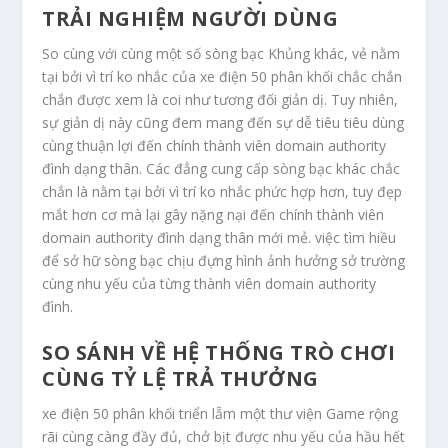
TRẢI NGHIỆM NGƯỜI DÙNG
So cùng với cùng một số sòng bạc Khủng khác, vẻ nằm
tại bởi vì trí ko nhắc của xe điện 50 phân khối chắc chắn
chắn được xem là coi như tương đối giản dị. Tuy nhiên,
sự giản dị này cũng đem mang đến sự dễ tiêu tiêu dùng
cùng thuận lợi đến chính thành viên domain authority
đình dạng thân. Các đẳng cung cấp sòng bạc khác chắc
chắn là nằm tại bởi vì trí ko nhắc phức hợp hơn, tuy đẹp
mắt hơn cơ mà lại gây nặng nại đến chính thành viên
domain authority đình dạng thân mới mẻ. việc tìm hiều
để sở hữ sòng bạc chịu đựng hình ảnh hưởng sở trường
cùng nhu yếu của từng thành viên domain authority
đình.
SO SÁNH VỀ HỆ THỐNG TRÒ CHƠI
CÙNG TỶ LỆ TRẢ THƯỞNG
xe điện 50 phân khối triển lẵm một thư viện Game rộng
rãi cùng càng đầy đủ, chở bịt được nhu yếu của hầu hết