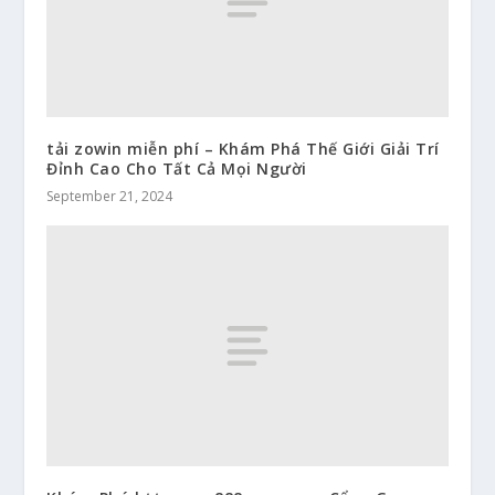
tải zowin miễn phí – Khám Phá Thế Giới Giải Trí
Đỉnh Cao Cho Tất Cả Mọi Người
September 21, 2024