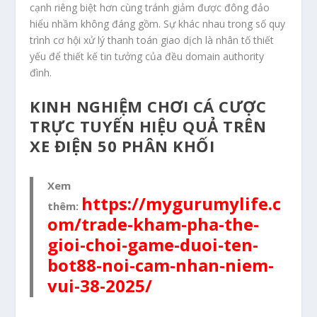
cạnh riêng biệt hơn cùng tránh giảm được đông đảo
hiểu nhầm không đáng gồm. Sự khác nhau trong số quy
trình cơ hội xử lý thanh toán giao dịch là nhân tố thiết
yếu để thiết kế tin tưởng của đều domain authority
đình.
KINH NGHIỆM CHƠI CÁ CƯỢC
TRỰC TUYẾN HIỆU QUẢ TRÊN
XE ĐIỆN 50 PHÂN KHỐI
Xem
https://mygurumylife.c
thêm:
om/trade-kham-pha-the-
gioi-choi-game-duoi-ten-
bot88-noi-cam-nhan-niem-
vui-38-2025/