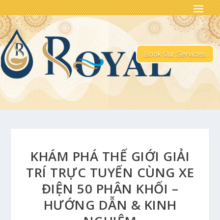
Book Our Services
KHÁM PHÁ THẾ GIỚI GIẢI
TRÍ TRỰC TUYẾN CÙNG XE
ĐIỆN 50 PHÂN KHỐI –
HƯỚNG DẪN & KINH