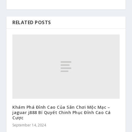
RELATED POSTS
Khám Phá Đỉnh Cao Của Sân Chơi Mộc Mạc –
jaguar j888 Bí Quyết Chinh Phục Đỉnh Cao Cá
Cược
September 14, 2024