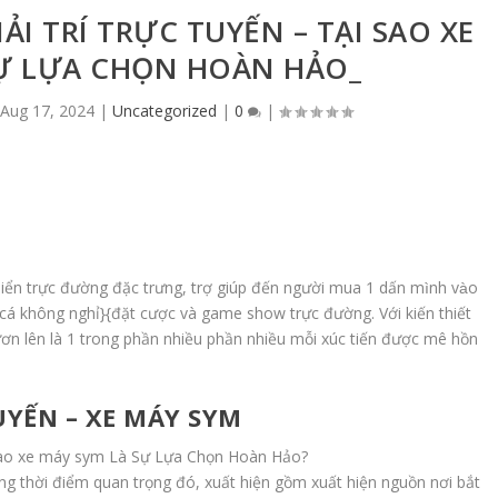
ẢI TRÍ TRỰC TUYẾN – TẠI SAO XE
SỰ LỰA CHỌN HOÀN HẢO_
Aug 17, 2024
|
Uncategorized
|
0
|
hiển trực đường đặc trưng, trợ giúp đến người mua 1 dấn mình vào
 cá không nghỉ}{đặt cược và game show trực đường. Với kiến thiết
ơn lên là 1 trong phần nhiều phần nhiều mỗi xúc tiến được mê hồn
UYẾN – XE MÁY SYM
ường thời điểm quan trọng đó, xuất hiện gồm xuất hiện nguồn nơi bắt