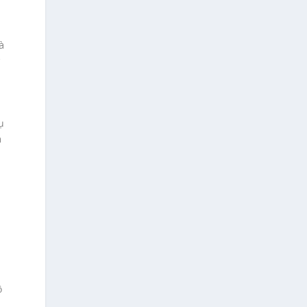
à
g
ụ
n
m
ộ