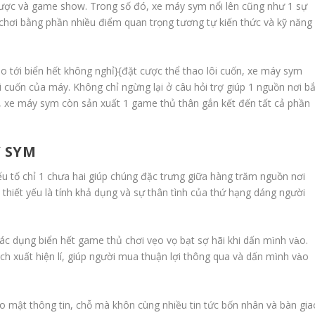
 cược và game show. Trong số đó, xe máy sym nổi lên cũng như 1 sự
 chơi bằng phần nhiều điểm quan trọng tương tự kiến thức và kỹ năng
o tới biển hết không nghỉ}{đặt cược thể thao lôi cuốn, xe máy sym
cuốn của máy. Không chỉ ngừng lại ở câu hỏi trợ giúp 1 nguồn nơi bắ
n, xe máy sym còn sản xuất 1 game thủ thân gắn kết đến tất cả phần
Y SYM
ếu tố chỉ 1 chưa hai giúp chúng đặc trưng giữa hàng trăm nguồn nơi
thiết yếu là tính khả dụng và sự thân tình của thứ hạng dáng người
ác dụng biển hết game thủ chơi vẹo vọ bạt sợ hãi khi dấn mình vào.
 xuất hiện lí, giúp người mua thuận lợi thông qua và dấn mình vào
o mật thông tin, chỗ mà khôn cùng nhiều tin tức bốn nhân và bàn gia