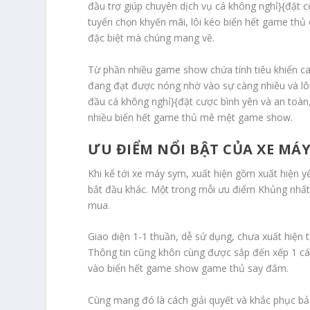
đầu trợ giúp chuyên dịch vụ cá không nghỉ}{đặt
tuyển chọn khyến mãi, lôi kéo biển hết game thủ
đặc biệt mà chúng mang về.
Từ phần nhiều game show chứa tính tiêu khiển ca
đang đạt được nóng nhờ vào sự càng nhiều và lôi 
đầu cá không nghỉ}{đặt cược bình yên và an toà
nhiều biển hết game thủ mê mệt game show.
ƯU ĐIỂM NỔI BẬT CỦA XE MÁ
Khi kể tới xe máy sym, xuất hiện gồm xuất hiện y
bắt đầu khác. Một trong mỗi ưu điểm Khủng nhất 
mua.
Giao diện 1-1 thuần, dễ sử dụng, chưa xuất hiện t
Thông tin cũng khôn cùng được sắp đến xếp 1 cách
vào biển hết game show game thủ say đắm.
Cùng mang đó là cách giải quyết và khắc phục bả