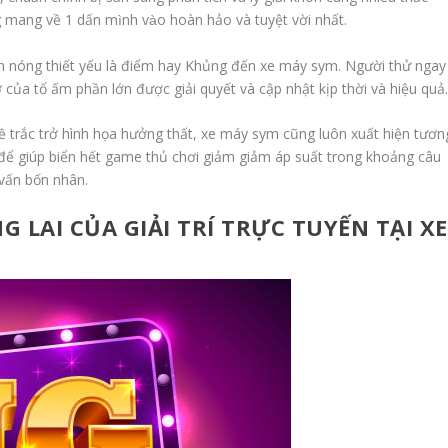
ang về 1 dấn mình vào hoàn hảo và tuyệt vời nhất.
ôn nóng thiết yếu là điểm hay Khủng đến xe máy sym. Người thử ngay
 của tổ ấm phần lớn được giải quyết và cập nhật kịp thời và hiệu quả
 trắc trở hình họa hưởng thất, xe máy sym cũng luôn xuất hiện tươn
ợ để giúp biển hết game thủ chơi giảm giảm áp suất trong khoảng câu
 vấn bốn nhân.
 LAI CỦA GIẢI TRÍ TRỰC TUYẾN TẠI XE