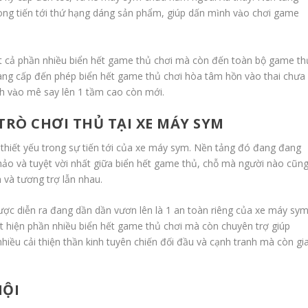
ng tiến tới thứ hạng dáng sản phẩm, giúp dấn mình vào chơi game
t cả phần nhiều biển hết game thủ chơi mà còn đến toàn bộ game th
ang cấp đến phép biển hết game thủ chơi hòa tâm hồn vào thai chưa
nh vào mê say lên 1 tầm cao còn mới.
RÒ CHƠI THỦ TẠI XE MÁY SYM
 thiết yếu trong sự tiến tới của xe máy sym. Nền tảng đó đang đang
n hảo và tuyệt vời nhất giữa biển hết game thủ, chỗ mà người nào cũn
 và tương trợ lẫn nhau.
 được diễn ra đang dần dần vươn lên là 1 an toàn riêng của xe máy sym
 hiện phần nhiều biển hết game thủ chơi mà còn chuyên trợ giúp
hiều cải thiện thần kinh tuyên chiến đối đầu và cạnh tranh mà còn gi
HỘI