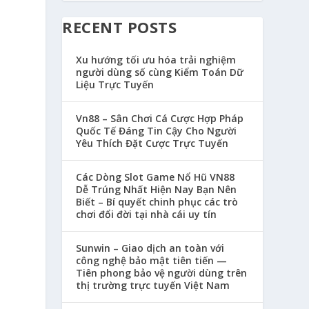
RECENT POSTS
Xu hướng tối ưu hóa trải nghiệm
người dùng số cùng Kiểm Toán Dữ
Liệu Trực Tuyến
Vn88 – Sân Chơi Cá Cược Hợp Pháp
Quốc Tế Đáng Tin Cậy Cho Người
Yêu Thích Đặt Cược Trực Tuyến
Các Dòng Slot Game Nổ Hũ VN88
Dễ Trúng Nhất Hiện Nay Bạn Nên
Biết – Bí quyết chinh phục các trò
chơi đổi đời tại nhà cái uy tín
Sunwin – Giao dịch an toàn với
công nghệ bảo mật tiên tiến —
Tiên phong bảo vệ người dùng trên
thị trường trực tuyến Việt Nam