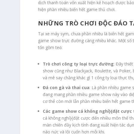
dịch thanh toán vốn xuất hiện kế hoạch được bảo
hiện phần nhiều biển hết game thủ chơi.
NHỮNG TRÒ CHƠI ĐỘC ĐÁO TẠ
Tại xe máy sym, chưa phần nhiều là biển hết ga
game show trực đường càng nhiều khác. Một số 
tổn gồm teó:
Trò chơi công ty loại trực đường
: Đây thi
show cũng như Blackjack, Roulette, và Poker, 
và mê say chằng khác gì 1 công ty loại thực thụ
Đá con gà và thai cua
: Là phần nhiều game 
đang mang phần nhiều game show này vào diện 
cơ thể còn mới lẫn phần nhiều biển hết game th
Các game show cá không nghỉ}{đặt cược 
cá không nghỉ}{đặt cược đến nhiều môn thể tha
màn chiến đầy kịch tính đang xuất hiện tác dụ
náo nức và lôi cuốn hơn mỗi khi.