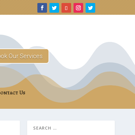
ok Our Services
ontact Us