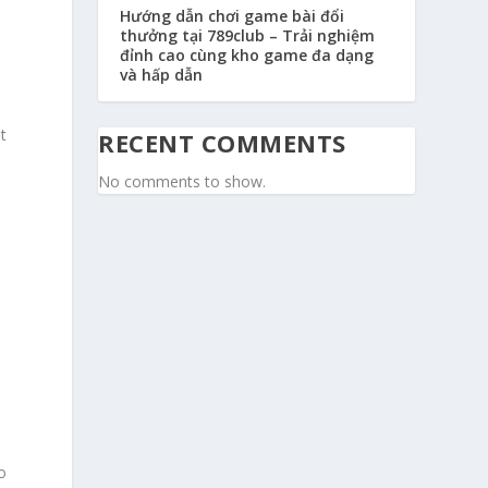
Hướng dẫn chơi game bài đổi
thưởng tại 789club – Trải nghiệm
đỉnh cao cùng kho game đa dạng
và hấp dẫn
t
RECENT COMMENTS
No comments to show.
o