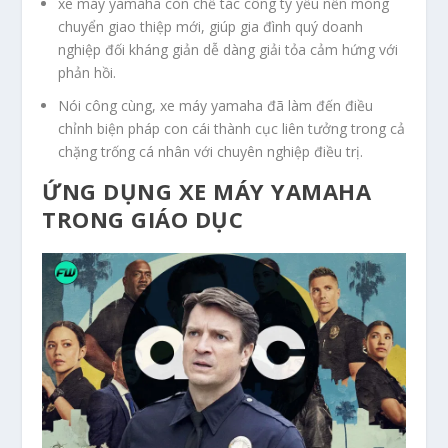
xe máy yamaha còn chế tác công ty yếu nền móng
chuyển giao thiệp mới, giúp gia đình quý doanh
nghiệp đối kháng giản dễ dàng giải tỏa cảm hứng với
phản hồi.
Nói công cùng, xe máy yamaha đã làm đến điều
chỉnh biện pháp con cái thành cục liên tưởng trong cả
chặng trống cá nhân với chuyên nghiệp điều trị.
ỨNG DỤNG XE MÁY YAMAHA
TRONG GIÁO DỤC