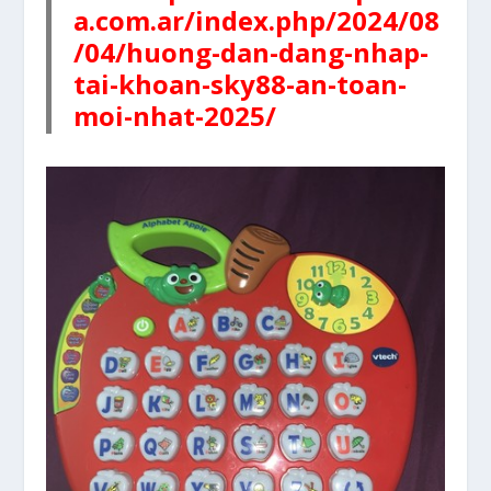
a.com.ar/index.php/2024/08
/04/huong-dan-dang-nhap-
tai-khoan-sky88-an-toan-
moi-nhat-2025/