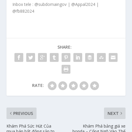
Inbox tele : @subdomaingov | @Appal2024 |
@fb882024
SHARE:
RATE:
PREVIOUS
NEXT
Khám Phá Sức Hút Của
Khám Phá bảng giá xe
mua bán bất động sản tp
honda – Cổng Ngõ Vào Thế