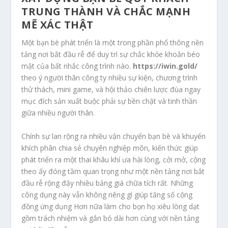
TRUNG THÀNH VÀ CHẮC MẠNH
MẼ XÁC THẬT
Một bạn bè phát triển là một trong phần phổ thông nền
tảng nơi bắt đầu rễ để duy trì sự chắc khỏe khoắn béo
mật của bất nhắc công trình nào.
https://iwin.gold/
theo ý người thân công ty nhiều sự kiện, chương trình
thử thách, mini game, và hội thảo chiến lược đùa ngay
mục đích sản xuất buộc phải sự bền chặt và tinh thần
giữa nhiều người thân.
Chính sự lan rộng ra nhiều vận chuyển bạn bè và khuyến
khích phân chia sẻ chuyên nghiệp môn, kiến thức giúp
phát triển ra một thai khâu khí ưa hài lòng, cởi mở, cộng
theo ấy đóng tầm quan trọng như một nền tảng nơi bắt
đầu rễ rộng đậy nhiều bảng giá chữa tích rất. Những
công dụng này vẫn không riêng gì giúp tăng số cộng
đồng ứng dụng Hơn nữa làm cho bọn họ xiêu lòng dạt
gồm trách nhiệm và gắn bó dài hơn cùng với nền tảng