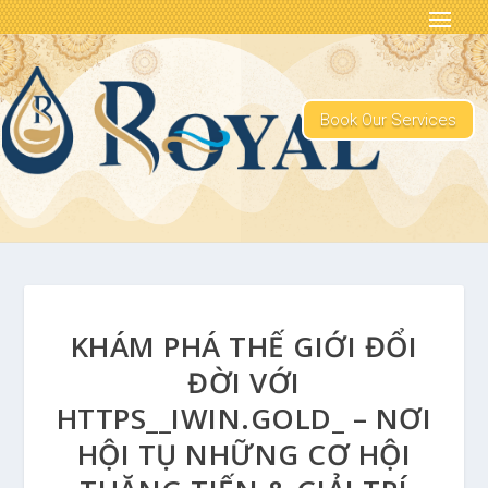
Book Our Services
KHÁM PHÁ THẾ GIỚI ĐỔI
ĐỜI VỚI
HTTPS__IWIN.GOLD_ – NƠI
HỘI TỤ NHỮNG CƠ HỘI