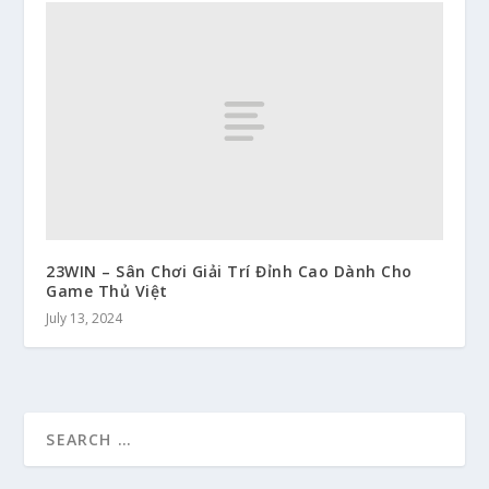
23WIN – Sân Chơi Giải Trí Đỉnh Cao Dành Cho
Game Thủ Việt
July 13, 2024