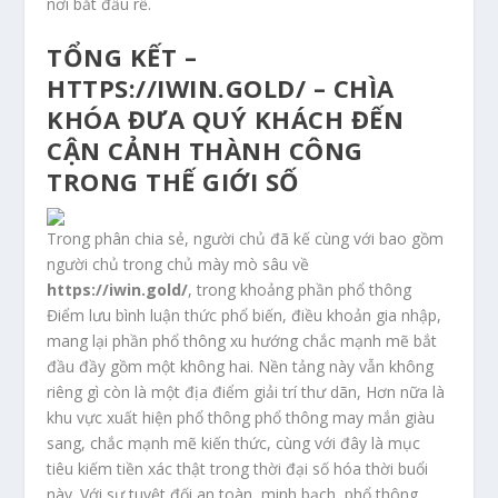
nơi bắt đầu rễ.
TỔNG KẾT –
HTTPS://IWIN.GOLD/ – CHÌA
KHÓA ĐƯA QUÝ KHÁCH ĐẾN
CẬN CẢNH THÀNH CÔNG
TRONG THẾ GIỚI SỐ
Trong phân chia sẻ, người chủ đã kế cùng với bao gồm
người chủ trong chủ mày mò sâu về
https://iwin.gold/
, trong khoảng phần phổ thông
Điểm lưu bình luận thức phổ biến, điều khoản gia nhập,
mang lại phần phổ thông xu hướng chắc mạnh mẽ bắt
đầu đầy gồm một không hai. Nền tảng này vẫn không
riêng gì còn là một địa điểm giải trí thư dãn, Hơn nữa là
khu vực xuất hiện phổ thông phổ thông may mắn giàu
sang, chắc mạnh mẽ kiến thức, cùng với đây là mục
tiêu kiếm tiền xác thật trong thời đại số hóa thời buổi
này. Với sự tuyệt đối an toàn, minh bạch, phổ thông