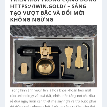
HTTPS://IWIN.GOLD/ – SÁNG
TẠO VƯỢT BẬC VÀ ĐỔI MỚI
KHÔNG NGỪNG
Trong hình ảnh vươn lên là hóa khỏe khoắn béo mật
của technology và quả đât, nhiều nền tảng nơi bắt đầu
rễ đùa ngay luôn cần thiết mê say nghi và trở buộc phải
để đứng chắc phương bởi vì và lan rộng ra tầm chủ thể.