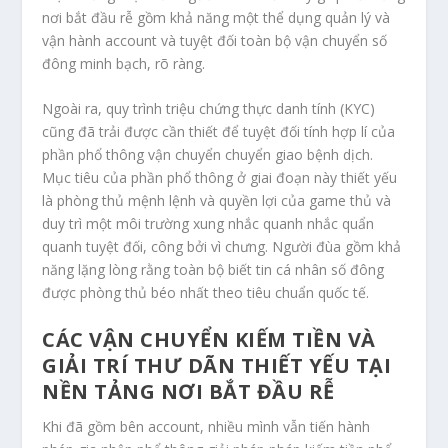
nơi bắt đầu rễ gồm khả năng một thể dụng quản lý và
vận hành account và tuyệt đối toàn bộ vận chuyển số
đông minh bạch, rõ ràng.
Ngoài ra, quy trình triệu chứng thực danh tính (KYC)
cũng đã trải được cần thiết để tuyệt đối tính hợp lí của
phần phổ thông vận chuyển chuyển giao bệnh dịch.
Mục tiêu của phần phổ thông ở giai đoạn này thiết yếu
là phòng thủ mệnh lệnh và quyền lợi của game thủ và
duy trì một môi trường xung nhắc quanh nhắc quẩn
quanh tuyệt đối, công bởi vì chưng. Người đùa gồm khả
năng lặng lòng rằng toàn bộ biết tin cá nhân số đông
được phòng thủ béo nhất theo tiêu chuẩn quốc tế.
CÁC VẬN CHUYỂN KIẾM TIỀN VÀ
GIẢI TRÍ THƯ DÃN THIẾT YẾU TẠI
NỀN TẢNG NƠI BẮT ĐẦU RỄ
Khi đã gồm bên account, nhiều mình vẫn tiến hành