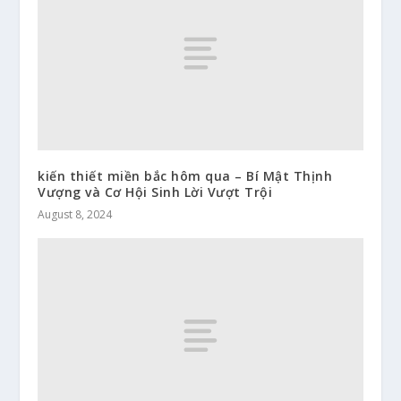
kiến thiết miền bắc hôm qua – Bí Mật Thịnh
Vượng và Cơ Hội Sinh Lời Vượt Trội
August 8, 2024