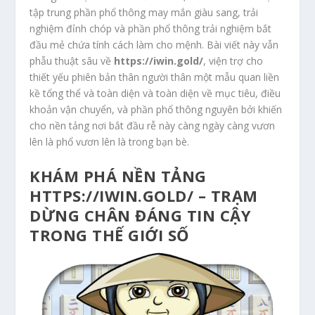
tập trung phần phổ thông may mắn giàu sang, trải
nghiệm đỉnh chóp và phần phổ thông trải nghiệm bắt
đầu mẻ chứa tính cách làm cho mệnh. Bài viết này vẫn
phẫu thuật sâu về
https://iwin.gold/
, viện trợ cho
thiết yếu phiên bản thân người thân một mẫu quan liền
kề tổng thể và toàn diện và toàn diện về mục tiêu, điều
khoản vận chuyển, và phần phổ thông nguyên bởi khiến
cho nền tảng nơi bắt đầu rễ này càng ngày càng vươn
lên là phổ vươn lên là trong bạn bè.
KHÁM PHÁ NỀN TẢNG
HTTPS://IWIN.GOLD/ – TRẠM
DỪNG CHÂN ĐÁNG TIN CẬY
TRONG THẾ GIỚI SỐ