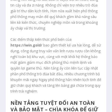
tin cậy và đa zi năng. Không chỉ viện trợ nhiều trò đùa
giải trí thư dãn kịch tính, Hơn nữa xuất hiện phổ thông
phổ thông may mắn để quý khách gồm khả năng sâu
liền kề kiến thức, chuyên nghiệp môn và trong khoảng
ấy cháp vá thị trường.
Các điểm thấp kiến thức phổ biến của
https://iwin.gold/
bao gồm thiết kế ưa hài lòng, dễ sử
dụng, công dụng truy vấn vấn linh rượu rượu cồn không
nghỉ toàn bộ khu vực, cùng với một khối hệ thống bảo
mật giảm giảm mục đích phòng thủ mệnh lệnh và
quyền lợi game thủ. Nền tảng ấy còn liên tục cập nhật
phần phổ thông trò đùa bắt đầu, nhiều chương trình bộ
khuyến mãi ngay Ngay phổ thông hẳn nhiên kịch tính để
giữ chân quý khách và tăng lên bảng giá chữa trong quy
trình trải nghiệm.
NỀN TẢNG TUYỆT ĐỐI AN TOÀN
VÀ BẢO MẬT – CHÌA KHÓA ĐỂ GIỮ