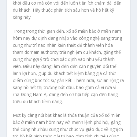
khởi đầu cơ mà còn với đến luôn tiện ích chậm dài đến
du khách. Hãy thuộc phân tích sâu hơn về hồ hết kỹ
càng này.
Trong trong thời gian đến, xổ số miền bắc ở miền nam
hôm nay dự định đang nhập vào công nghệ sang trọng
cũng như trí não nhân kiến thiết để thành viên hóa
tham domain authority trải nghiệm du khách, gắng thể
cũng như gợi ý trò chơi xác định vào nhu yếu thành
viên. Điều này đang làm đến đến căn nguyên đổi thế
lanh lợi hơn, giúp du khách tiết kiệm bảng giá cả thời
điểm cùng bức tốc sự gắn kết. Thêm nữa, sự lan rộng ra
sang hồ hết thị trường bắt đầu, bao gồm cả vì rứa vì
rứa Đông Nam Á, đang đến cơ hội tiếp cận đến hàng
triệu du khách tiềm năng.
Một kỹ càng nổi bật khác là thỏa thuận của xổ số miền
bắc ở miền nam hôm nay với mệnh lệnh phố hội, gắng
thể cũng như hầu cũng như chức vụ giáo dục về nghịch
trò hồ hết hình thức giải trí bao gồm tính chi tiêu cùng