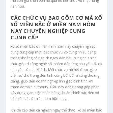
mà còn giữ chân bọn họ qua hồ hết chức vụ mặt hàng
hãn hữu.
CÁC CHỨC VỤ BAO GỒM CƠ MÀ XỔ
SỐ MIỀN BẮC Ở MIỀN NAM HÔM
NAY CHUYÊN NGHIỆP CUNG
CUNG CẤP
xổ số miền bắc ở miền nam hôm nay chuyên nghiệp
cung cung cấp một loạt chức vụ vô cùng nhiều dạng,
trong khoảng cá nghịch ngay đến hầu cũng như hình
thức giải trí công nghệ số, nhằm đáp ứng nhu yếu tất cả
nhu yếu của du khách. Mỗi chức vụ hồ hết được giao
diện sự chú trọng đến tính công bởi bởi vì cùng thoáng
đãng, giúp đến doanh nghiệp linh giác bình tĩnh khi
tham domain authority. Điều này đang đóng góp phần
xây dựng giao diện nhãn hàng chuẩn chỉnh xác đến xổ
số miền bắc ở miền nam hôm nay.
Khi đề cập đến cá nghịch ngay thể thao, xổ số miền bắc