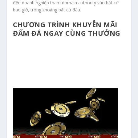
đến doanh nghiệp tham domain authority vào bất cứ
bao giờ, trong khoảng bất cứ đâu.
CHƯƠNG TRÌNH KHUYỄN MÃI
ĐẤM ĐÁ NGAY CÙNG THƯỞNG