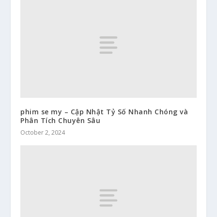
phim se my – Cập Nhật Tỷ Số Nhanh Chóng và
Phân Tích Chuyên Sâu
October 2, 2024