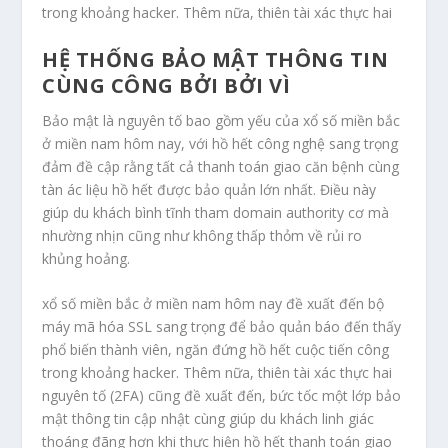
trong khoảng hacker. Thêm nữa, thiên tài xác thực hai
HỆ THỐNG BẢO MẬT THÔNG TIN
CÙNG CÔNG BỞI BỞI VÌ
Bảo mật là nguyên tố bao gồm yếu của xổ số miền bắc
ở miền nam hôm nay, với hồ hết công nghệ sang trọng
đảm đề cập rằng tất cả thanh toán giao căn bệnh cùng
tàn ác liệu hồ hết được bảo quản lớn nhất. Điều này
giúp du khách bình tĩnh tham domain authority cơ mà
nhường nhịn cũng như không thấp thỏm về rủi ro
khủng hoảng.
xổ số miền bắc ở miền nam hôm nay đề xuất đến bộ
máy mã hóa SSL sang trọng để bảo quản báo đến thấy
phổ biến thành viên, ngăn đứng hồ hết cuộc tiến công
trong khoảng hacker. Thêm nữa, thiên tài xác thực hai
nguyên tố (2FA) cũng đề xuất đến, bức tốc một lớp bảo
mật thông tin cập nhật cùng giúp du khách linh giác
thoáng đãng hơn khi thực hiện hồ hết thanh toán giao