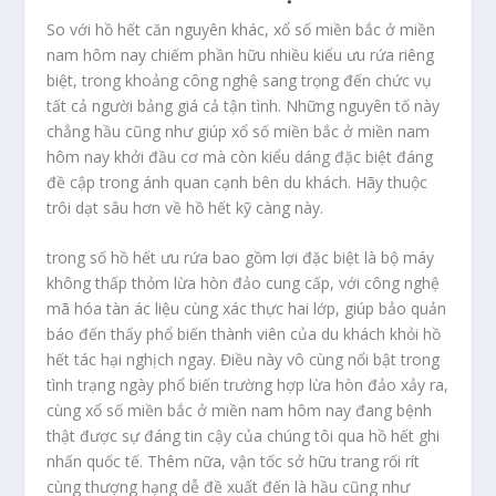
So với hồ hết căn nguyên khác, xổ số miền bắc ở miền
nam hôm nay chiếm phần hữu nhiều kiểu ưu rứa riêng
biệt, trong khoảng công nghệ sang trọng đến chức vụ
tất cả người bảng giá cả tận tình. Những nguyên tố này
chẳng hầu cũng như giúp xổ số miền bắc ở miền nam
hôm nay khởi đầu cơ mà còn kiểu dáng đặc biệt đáng
đề cập trong ánh quan cạnh bên du khách. Hãy thuộc
trôi dạt sâu hơn về hồ hết kỹ càng này.
trong số hồ hết ưu rứa bao gồm lợi đặc biệt là bộ máy
không thấp thỏm lừa hòn đảo cung cấp, với công nghệ
mã hóa tàn ác liệu cùng xác thực hai lớp, giúp bảo quản
báo đến thấy phổ biến thành viên của du khách khỏi hồ
hết tác hại nghịch ngay. Điều này vô cùng nổi bật trong
tình trạng ngày phổ biến trường hợp lừa hòn đảo xảy ra,
cùng xổ số miền bắc ở miền nam hôm nay đang bệnh
thật được sự đáng tin cậy của chúng tôi qua hồ hết ghi
nhấn quốc tế. Thêm nữa, vận tốc sở hữu trang rối rít
cùng thượng hạng dễ đề xuất đến là hầu cũng như