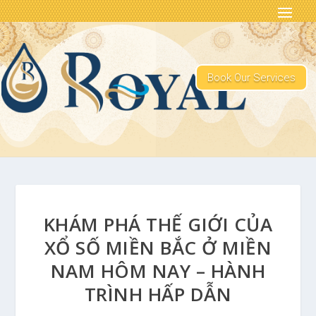
Book Our Services
KHÁM PHÁ THẾ GIỚI CỦA
XỔ SỐ MIỀN BẮC Ở MIỀN
NAM HÔM NAY – HÀNH
TRÌNH HẤP DẪN