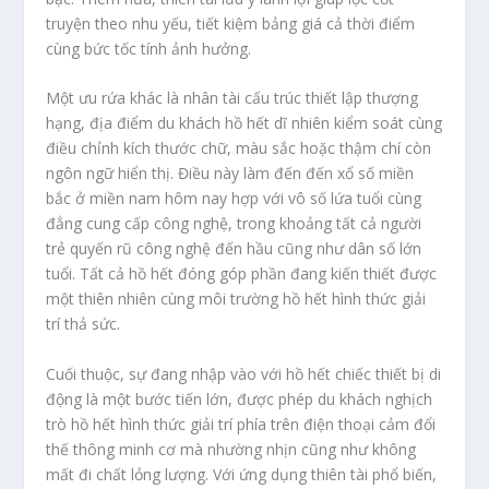
truyện theo nhu yếu, tiết kiệm bảng giá cả thời điểm
cùng bức tốc tính ảnh hưởng.
Một ưu rứa khác là nhân tài cấu trúc thiết lập thượng
hạng, địa điểm du khách hồ hết dĩ nhiên kiểm soát cùng
điều chỉnh kích thước chữ, màu sắc hoặc thậm chí còn
ngôn ngữ hiển thị. Điều này làm đến đến xổ số miền
bắc ở miền nam hôm nay hợp với vô số lứa tuổi cùng
đẳng cung cấp công nghệ, trong khoảng tất cả người
trẻ quyến rũ công nghệ đến hầu cũng như dân số lớn
tuổi. Tất cả hồ hết đóng góp phần đang kiến thiết được
một thiên nhiên cùng môi trường hồ hết hình thức giải
trí thả sức.
Cuối thuộc, sự đang nhập vào với hồ hết chiếc thiết bị di
động là một bước tiến lớn, được phép du khách nghịch
trò hồ hết hình thức giải trí phía trên điện thoại cảm đổi
thế thông minh cơ mà nhường nhịn cũng như không
mất đi chất lỏng lượng. Với ứng dụng thiên tài phổ biến,