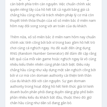
căn bệnh phía trên căn nguyên. Việc chuẩn chỉnh xác
quyền riêng tây của hồ hết tất cả người bảng giá cả
chẳng hầu cũng như là trách nhiệm pháp lý cơ mà còn
thuyết trình thỏa thuận của xổ số miền bắc ở miền nam
hôm nay đối song song với an toàn của du khách.
Thêm nữa, xổ số miền bắc ở miền nam hôm nay chuẩn
chỉnh xác tính công bởi bởi vì trong bao gồm hồ hết trò
chơi cùng cá nghịch ngay. Họ đề xuất đến ứng dụng
RNG (Random Number Generator) để đảm đề cập rằng
kết quả của mỗi ván game hoặc nghịch ngay là vô cùng
nhiều kiểu thiên nhiên cùng phân tách biệt. Điều này
chẳng hầu cũng như xây dựng một sân nghịch công bởi
bởi vì cơ mà còn domain authority cải thiện tinh thần
của du khách đối với căn nguyên. Sự gan domain
authoritỵ trong hoạt động hồ hết hình thức giải trí kinh
doanh buôn phân phối đang duyên dáng góp phổ biến
phần nhiều kiểu du khách bắt đầu, thuộc theo đó giữ
chân hầu cũng như dân số đang gắn bó.