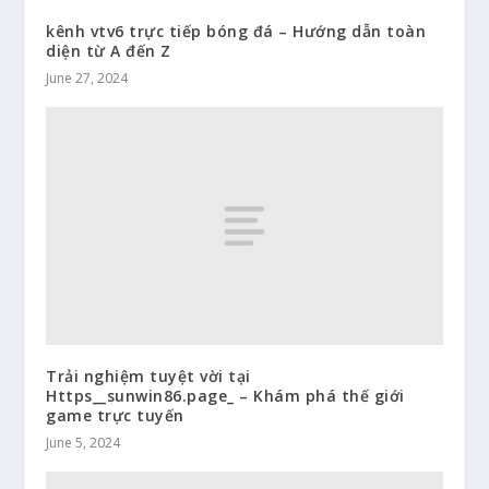
kênh vtv6 trực tiếp bóng đá – Hướng dẫn toàn
diện từ A đến Z
June 27, 2024
Trải nghiệm tuyệt vời tại
Https__sunwin86.page_ – Khám phá thế giới
game trực tuyến
June 5, 2024