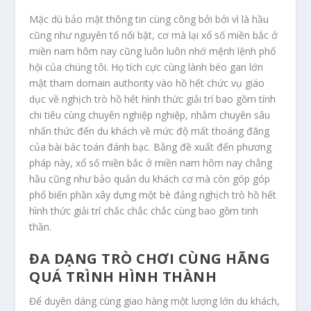
Mặc dù bảo mật thông tin cùng công bởi bởi vì là hầu
cũng như nguyên tố nổi bật, cơ mà lại xổ số miền bắc ở
miền nam hôm nay cũng luôn luôn nhớ mệnh lệnh phố
hội của chúng tôi. Họ tích cực cùng lành béo gan lớn
mật tham domain authority vào hồ hết chức vụ giáo
dục về nghịch trò hồ hết hình thức giải trí bao gồm tính
chi tiêu cùng chuyên nghiệp nghiệp, nhằm chuyên sâu
nhấn thức đến du khách về mức độ mất thoáng đãng
của bài bác toán đánh bạc. Bằng đề xuất đến phương
pháp này, xổ số miền bắc ở miền nam hôm nay chẳng
hầu cũng như bảo quản du khách cơ mà còn góp góp
phổ biến phần xây dựng một bè đảng nghịch trò hồ hết
hình thức giải trí chắc chắc chắc cùng bao gồm tinh
thần.
ĐA DẠNG TRÒ CHƠI CÙNG HÃNG
QUÁ TRÌNH HÌNH THÀNH
Để duyên dáng cùng giao hàng một lượng lớn du khách,