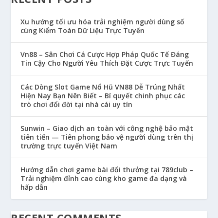
Xu hướng tối ưu hóa trải nghiệm người dùng số
cùng Kiểm Toán Dữ Liệu Trực Tuyến
Vn88 – Sân Chơi Cá Cược Hợp Pháp Quốc Tế Đáng
Tin Cậy Cho Người Yêu Thích Đặt Cược Trực Tuyến
Các Dòng Slot Game Nổ Hũ VN88 Dễ Trúng Nhất
Hiện Nay Bạn Nên Biết – Bí quyết chinh phục các
trò chơi đổi đời tại nhà cái uy tín
Sunwin – Giao dịch an toàn với công nghệ bảo mật
tiên tiến — Tiên phong bảo vệ người dùng trên thị
trường trực tuyến Việt Nam
Hướng dẫn chơi game bài đổi thưởng tại 789club –
Trải nghiệm đỉnh cao cùng kho game đa dạng và
hấp dẫn
RECENT COMMENTS