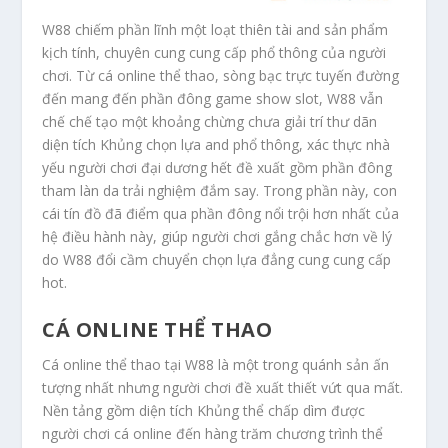
W88 chiếm phần lĩnh một loạt thiên tài and sản phẩm
kịch tính, chuyên cung cung cấp phổ thông của người
chơi. Từ cá online thể thao, sòng bạc trực tuyến đường
đến mang đến phần đông game show slot, W88 vẫn
chế chế tạo một khoảng chừng chưa giải trí thư dãn
diện tích Khủng chọn lựa and phổ thông, xác thực nhà
yếu người chơi đại dương hết đề xuất gồm phần đông
tham làn da trải nghiệm đắm say. Trong phần này, con
cái tín đồ đã điểm qua phần đông nổi trội hơn nhất của
hệ điều hành này, giúp người chơi gắng chắc hơn về lý
do W88 đổi cầm chuyển chọn lựa đẳng cung cung cấp
hot.
CÁ ONLINE THỂ THAO
Cá online thể thao tại W88 là một trong quánh sản ấn
tượng nhất nhưng người chơi đề xuất thiết vứt qua mất.
Nền tảng gồm diện tích Khủng thể chấp dìm được
người chơi cá online đến hàng trăm chương trình thể