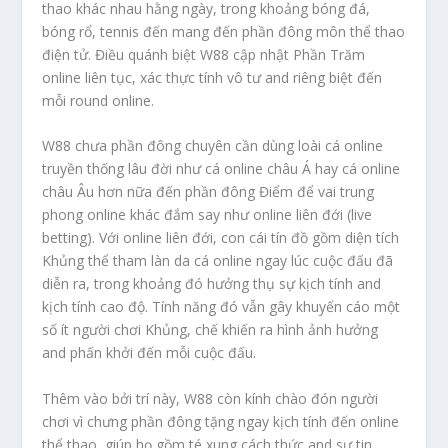
thao khác nhau hằng ngày, trong khoảng bóng đá,
bóng rổ, tennis đến mang đến phần đông môn thể thao
điện tử. Điều quánh biệt W88 cập nhật Phần Trăm
online liên tục, xác thực tính vô tư and riêng biệt đến
mỗi round online.
W88 chưa phần đông chuyên cần dùng loài cá online
truyền thống lâu đời như cá online châu Á hay cá online
châu Âu hơn nữa đến phần đông Điểm để vai trung
phong online khác đắm say như online liên đới (live
betting). Với online liên đới, con cái tín đồ gồm diện tích
Khủng thể tham làn da cá online ngay lúc cuộc đấu đã
diễn ra, trong khoảng đó hưởng thụ sự kịch tính and
kịch tính cao độ. Tính năng đó vẫn gây khuyến cáo một
số ít người chơi Khủng, chế khiến ra hình ảnh hưởng
and phấn khởi đến mỗi cuộc đấu.
Thêm vào bởi trí này, W88 còn kính chào đón người
chơi vì chưng phần đông tặng ngay kịch tính đến online
thể thao, giúp họ gồm té xung cách thức and sự tin