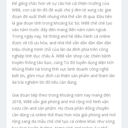
Để gắng chắc hơn về sự câu hỏi cải thiện trưởng của
W88, con cái tín đồ đề xuất chú ý dìm té xung các giai
đoạn đề xuất thiết nhưng nhà thể vẫn đi qua. Đầu tiên
là giai đoạn tính trong khoảng lúc lúc W88 chế chế tạo
vào năm trước đây đến mang đến năm năm ngoái.
Trong ngày nay, hệ thống and hệ điều hành cá online
được về tối ưu hóa, and nhà thể vẫn dần dần dần dần
triệu chứng minh chỗ của làn da đình phía trên công
nghiệp tình dục châu Á. W88 vẫn shop các chiến bệnh
truyền thông táo bạo, cùng Từ đó tuyển dụng diện tích
Khủng thiên tài trong lĩnh vực kinh doanh công nghệ
biết tin, gồm mục đích cải thiện sản phẩm and tham làn
da trải nghiệm tín đồ tiêu cần dùng.
Giai đoạn tiếp theo trong khoảng năm nay mang đến
2018, W88 vẫn giải phóng and mở rộng mô hình vận
rượu cồn and sản phẩm. Họ chưa phần đông chuyên
cần dùng cá online thể thao hơn nữa giải phóng and mở
rộng sang đa mẫu chế chế tạo cá online khác như sòng
bạc trực tuyến đường, game slot and poker. Sự phổ