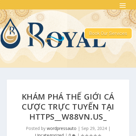
Book Our Services
KHÁM PHÁ THẾ GIỚI CÁ
CƯỢC TRỰC TUYẾN TẠI
HTTPS__W88VN.US_
Posted by
wordpressauto
|
Sep 29, 2024
|
Uncategorized
|
0
|