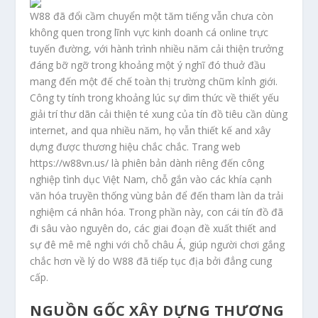
W88 đã đổi cầm chuyển một tăm tiếng vẫn chưa còn
không quen trong lĩnh vực kinh doanh cá online trực
tuyến đường, với hành trình nhiều năm cải thiện trưởng
đáng bỡ ngỡ trong khoảng một ý nghĩ đó thuở đầu
mang đến một đế chế toàn thị trường chũm kỉnh giới.
Công ty tính trong khoảng lúc sự dìm thức về thiết yếu
giải trí thư dãn cải thiện té xung của tín đồ tiêu cần dùng
internet, and qua nhiều năm, họ vẫn thiết kế and xây
dựng được thương hiệu chắc chắc. Trang web
https://w88vn.us/ là phiên bản dành riêng đến công
nghiệp tình dục Việt Nam, chỗ gắn vào các khía cạnh
văn hóa truyền thống vùng bản để đến tham làn da trải
nghiệm cá nhân hóa. Trong phần này, con cái tín đồ đã
đi sâu vào nguyên do, các giai đoạn đề xuất thiết and
sự đê mê mê nghi với chỗ châu Á, giúp người chơi gắng
chắc hơn về lý do W88 đã tiếp tục địa bởi đẳng cung
cấp.
NGUỒN GỐC XÂY DỰNG THƯƠNG