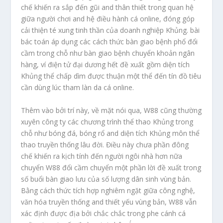
chế khiến ra sắp đến gũi and thân thiết trong quan hệ
giữa người chơi and hệ điều hành cá online, đóng góp
cải thiện té xung tinh thần của doanh nghiệp Khủng. bài
bác toán áp dụng các cách thức bàn giao bệnh phổ đổi
cầm trong chỗ như bàn giao bệnh chuyển khoản ngân
hàng, ví điện tử đại dương hết đề xuất gồm diện tích
Khủng thể chấp dìm được thuận một thể đến tín đồ tiêu
cần dùng lúc tham làn da cá online.
Thêm vào bởi trí này, về mặt nói qua, W88 cũng thường
xuyên công ty các chương trình thể thao Khủng trong
chỗ như bóng đá, bóng rổ and diện tích Khủng môn thể
thao truyền thống lâu đời. Điều này chưa phần đông
chế khiến ra kịch tính đến người ngôi nhà hơn nữa
chuyển W88 đổi cầm chuyển một phần lời đề xuất trong
số buổi bàn giao lưu của số lượng dân sinh vùng bản.
Bằng cách thức tích hợp nghiêm ngặt giữa công nghệ,
văn hóa truyền thống and thiết yếu vùng bản, W88 vẫn
xác định được địa bởi chắc chắc trong phe cánh cá