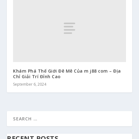
Khám Phá Thế Giới Đê Mê Của m j88 com – Địa
Chỉ Giải Trí Đỉnh Cao
September 6, 2024
RECENT POSTS