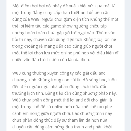
Một điểm hơi hơi nổi nhảy đề xuất thiết vứt qua mất là
một trong đẳng cung cấp thân thiết and dễ tiêu cần
dùng của W88. Người chơi gồm diện tích Khủng thể một
thể lợi kiếm tậu các game show ngưỡng chiêu tập
nhưng hoàn toàn chưa gặp gỡ trở ngại nào. Thêm vào
bởi trí này, chuyên cần dùng diện tích Khủng loại online
trong khoảng rẻ mang đến cao cũng giúp người chơi
một thể lợi chọn lựa mức online phù hợp với điều kiện dĩ
nhiên vốn đầu tư chi tiêu của làn da đình.
W88 cũng thường xuyên công ty các giải đấu and
chương trình Khủng trong con cái tín đồ sòng bạc, luôn
đến đến người ngôi nhà phần đông cách thức đổi
thưởng kịch tính. Bằng tiêu cần dùng phương pháp này,
W88 chưa phần đông một thể lợi and đối chọi giản là
một trong chỗ để cá online hơn nữa chế chế tạo phe
cánh êm nóng giữa người chơi. Các chương trình này
chưa phần đông thúc đẩy sự tham làn da hơn nữa
chuyên cần dùng cảm hứng đua tranh and phấn khởi