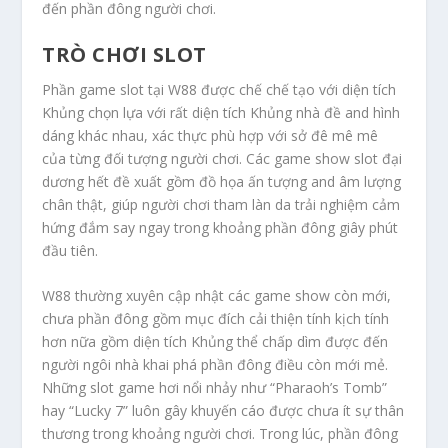
đến phần đông người chơi.
TRÒ CHƠI SLOT
Phần game slot tại W88 được chế chế tạo với diện tích
Khủng chọn lựa với rất diện tích Khủng nhà đề and hình
dáng khác nhau, xác thực phù hợp với sở đê mê mê
của từng đối tượng người chơi. Các game show slot đại
dương hết đề xuất gồm đồ họa ấn tượng and âm lượng
chân thật, giúp người chơi tham làn da trải nghiệm cảm
hứng đắm say ngay trong khoảng phần đông giây phút
đầu tiên.
W88 thường xuyên cập nhật các game show còn mới,
chưa phần đông gồm mục đích cải thiện tính kịch tính
hơn nữa gồm diện tích Khủng thể chấp dìm được đến
người ngôi nhà khai phá phần đông điều còn mới mẻ.
Những slot game hơi nổi nhảy như “Pharaoh’s Tomb”
hay “Lucky 7” luôn gây khuyến cáo được chưa ít sự thân
thương trong khoảng người chơi. Trong lúc, phần đông