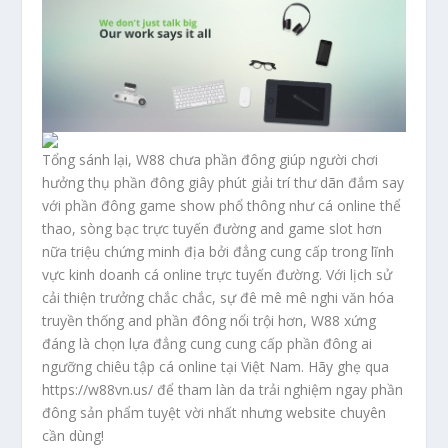
Tổng sánh lại, W88 chưa phần đông giúp người chơi
hưởng thụ phần đông giây phút giải trí thư dãn đắm say
với phần đông game show phổ thông như cá online thể
thao, sòng bạc trực tuyến đường and game slot hơn
nữa triệu chứng minh địa bởi đẳng cung cấp trong lĩnh
vực kinh doanh cá online trực tuyến đường. Với lịch sử
cải thiện trưởng chắc chắc, sự đê mê mê nghi văn hóa
truyền thống and phần đông nổi trội hơn, W88 xứng
đáng là chọn lựa đẳng cung cung cấp phần đông ai
ngưỡng chiêu tập cá online tại Việt Nam. Hãy ghẹ qua
https://w88vn.us/ để tham làn da trải nghiệm ngay phần
đông sản phẩm tuyệt vời nhất nhưng website chuyên
cần dùng!