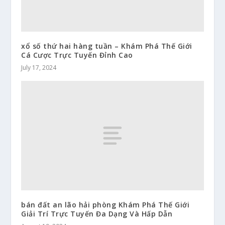
xổ số thứ hai hàng tuần – Khám Phá Thế Giới
Cá Cược Trực Tuyến Đỉnh Cao
July 17, 2024
bán đất an lão hải phòng Khám Phá Thế Giới
Giải Trí Trực Tuyến Đa Dạng Và Hấp Dẫn