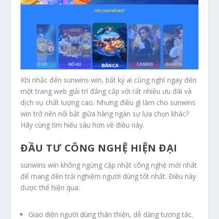
Khi nhắc đến sunwins win, bất kỳ ai cũng nghĩ ngay đến
một trang web giải trí đẳng cấp với rất nhiều ưu đãi và
dịch vụ chất lượng cao. Nhưng điều gì làm cho sunwins
win trở nên nổi bật giữa hàng ngàn sự lựa chọn khác?
Hãy cùng tìm hiểu sâu hơn về điều này.
ĐẦU TƯ CÔNG NGHỆ HIỆN ĐẠI
sunwins win không ngừng cập nhật công nghệ mới nhất
để mang đến trải nghiệm người dùng tốt nhất. Điều này
được thể hiện qua:
Giao diện người dùng thân thiện, dễ dàng tương tác.