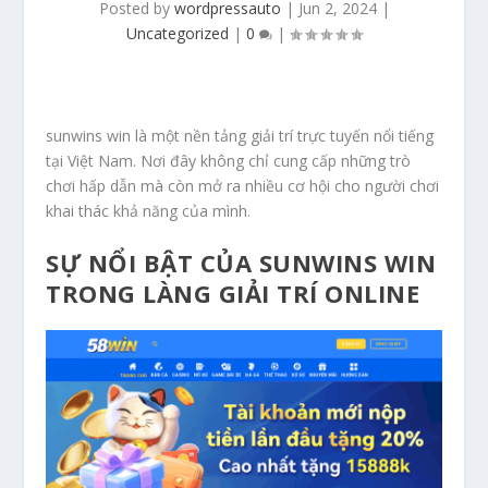
Posted by
wordpressauto
|
Jun 2, 2024
|
Uncategorized
|
0
|
sunwins win là một nền tảng giải trí trực tuyến nổi tiếng
tại Việt Nam. Nơi đây không chỉ cung cấp những trò
chơi hấp dẫn mà còn mở ra nhiều cơ hội cho người chơi
khai thác khả năng của mình.
SỰ NỔI BẬT CỦA SUNWINS WIN
TRONG LÀNG GIẢI TRÍ ONLINE