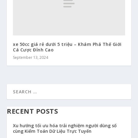
xe 50cc giá rẻ dưới 5 triệu – Khám Phá Thế Giới
Cá Cược Đỉnh Cao
September 13, 2024
RECENT POSTS
Xu hướng tối ưu hóa trải nghiệm người dùng số
cùng Kiểm Toán Dữ Liệu Trực Tuyến