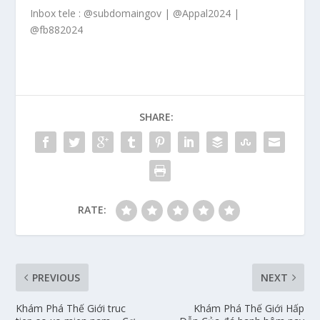
Inbox tele : @subdomaingov | @Appal2024 |
@fb882024
SHARE:
RATE:
PREVIOUS
NEXT
Khám Phá Thế Giới truc
Khám Phá Thế Giới Hấp