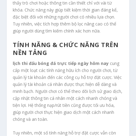
thấy trò chơi hoặc thông tin cần thiết chỉ với vài từ
khóa. Chức năng này giúp tiết kiệm thời gian đáng kể,
đặc biệt đối với những người chơi có nhiều lựa chọn.
Tuy nhiên, việc tích hợp thêm bộ lọc nâng cao có thể
giúp người dùng tìm kiếm chính xác hơn nữa.
TÍNH NĂNG & CHỨC NĂNG TRÊN
NỀN TẢNG
lịch thi đấu bóng đá trực tiếp ngày hôm nay
cung
cấp một loạt các tính năng hữu ích cho người chơi, từ
quản lý tài khoản đến các công cụ hỗ trợ đặt cược. Việc
quản lý tài khoản cá nhân được thực hiện dễ dàng và
minh bạch. Người chơi có thể theo dõi lịch sử giao dịch,
cập nhật thông tin cá nhân một cách nhanh chóng và
tiện lợi. Hệ thống nạp/rút tiền cũng được tối ưu hóa,
giúp người chơi thực hiện giao dịch một cách nhanh
chóng và an toàn.
Tuy nhiên, một số tính năng hỗ trợ đặt cược vẫn còn