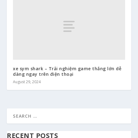
xe sym shark – Trải nghiệm game thắng lớn dễ
dàng ngay trên điện thoại
August 29, 2024
RECENT POSTS