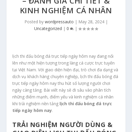
– ĐÁNH GIÁ CHI TIẾT &
KINH NGHIỆM CÁ NHÂN
Posted by
wordpressauto
|
May 28, 2024
|
Uncategorized
|
0
|
lịch thi đấu bóng đá trực tiếp ngày hôm nay đang nổi
lên như một hiện tượng trong làng cá cược trực tuyến
tại Việt Nam. Với giao diện hiện đại, trò chơi đa dạng và
dịch vụ khách hàng chuyên nghiệp, lịch thi đấu bóng đá
trực tiếp ngày hôm nay thu hút số lượng người chơi
ngày càng tăng. Bài viết này sẽ đi sâu vào phân tích
những điểm mạnh, điểm yếu và kinh nghiệm cá nhân
khi trải nghiệm nền tảng
lịch thi đấu bóng đá trực
tiếp ngày hôm nay
.
TRẢI NGHIỆM NGƯỜI DÙNG &