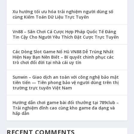
Xu hướng tối ưu hóa trải nghiệm người dùng số
cùng Kiểm Toán Dữ Liệu Trực Tuyến
Vn88 – Sân Chơi Cá Cược Hợp Pháp Quốc Tế Đáng
Tin Cậy Cho Người Yêu Thích Đặt Cược Trực Tuyến
Các Dòng Slot Game Nổ Hũ VN88 Dễ Trúng Nhất
Hiện Nay Bạn Nên Biết – Bí quyết chinh phục các
trò chơi đổi đời tại nhà cái uy tín
Sunwin – Giao dịch an toàn với công nghệ bảo mật
tiên tiến — Tiên phong bảo vệ người dùng trên thị
trường trực tuyến Việt Nam
Hướng dẫn chơi game bài đổi thưởng tại 789club –
Trải nghiệm đỉnh cao cùng kho game đa dạng và
hấp dẫn
RECENT COMMENTS