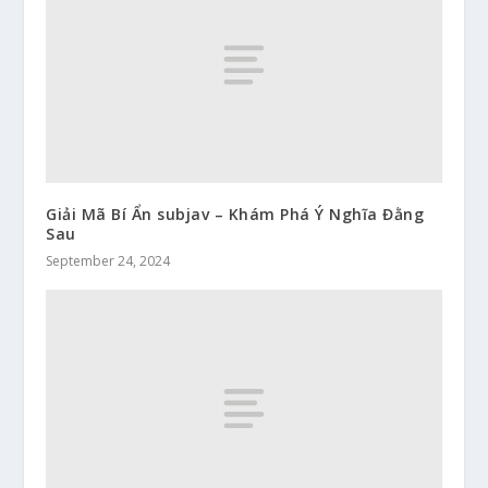
Giải Mã Bí Ẩn subjav – Khám Phá Ý Nghĩa Đằng
Sau
September 24, 2024