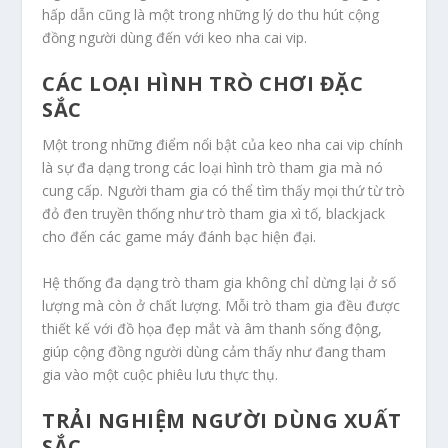
hấp dẫn cũng là một trong những lý do thu hút cộng
đồng người dùng đến với keo nha cai vip.
CÁC LOẠI HÌNH TRÒ CHƠI ĐẶC
SẮC
Một trong những điểm nổi bật của keo nha cai vip chính
là sự đa dạng trong các loại hình trò tham gia mà nó
cung cấp. Người tham gia có thể tìm thấy mọi thứ từ trò
đỏ đen truyền thống như trò tham gia xì tố, blackjack
cho đến các game máy đánh bạc hiện đại.
Hệ thống đa dạng trò tham gia không chỉ dừng lại ở số
lượng mà còn ở chất lượng. Mỗi trò tham gia đều được
thiết kế với đồ họa đẹp mắt và âm thanh sống động,
giúp cộng đồng người dùng cảm thấy như đang tham
gia vào một cuộc phiêu lưu thực thụ.
TRẢI NGHIỆM NGƯỜI DÙNG XUẤT
SẮC