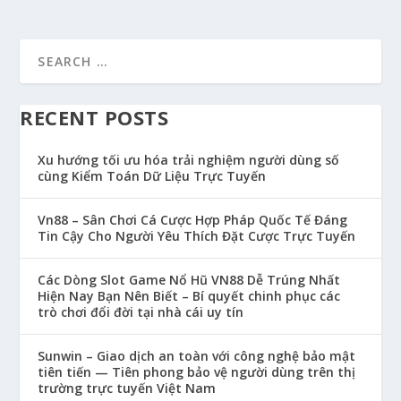
RECENT POSTS
Xu hướng tối ưu hóa trải nghiệm người dùng số
cùng Kiểm Toán Dữ Liệu Trực Tuyến
Vn88 – Sân Chơi Cá Cược Hợp Pháp Quốc Tế Đáng
Tin Cậy Cho Người Yêu Thích Đặt Cược Trực Tuyến
Các Dòng Slot Game Nổ Hũ VN88 Dễ Trúng Nhất
Hiện Nay Bạn Nên Biết – Bí quyết chinh phục các
trò chơi đổi đời tại nhà cái uy tín
Sunwin – Giao dịch an toàn với công nghệ bảo mật
tiên tiến — Tiên phong bảo vệ người dùng trên thị
trường trực tuyến Việt Nam