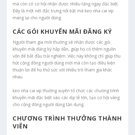
mà còn có cơ hội nhận được nhiều tặng ngay đặc biệt.
Đây là một nét đặc trưng nổi bật mà keo nha cai vip
mang lại cho người dùng.
CÁC GÓI KHUYẾN MÃI ĐĂNG KÝ
Người tham gia mới thường sẽ nhận được các gói
khuyến mãi đăng ký hấp dẫn, giúp họ có thêm nguồn
vốn để bắt đầu trải nghiệm. Việc này không chỉ giúp thu
hút cộng đồng người dùng mới mà còn tạo điều kiện
thuận lợi để họ thử sức với nhiều trò tham gia khác
nhau.
keo nha cai vip thường xuyên tổ chức các chương trình
khuyến mãi đặc biệt vào các dịp lễ lớn, tạo cơ hội vàng
cho cộng đồng người dùng tận dụng.
CHƯƠNG TRÌNH THƯỞNG THÀNH
VIÊN