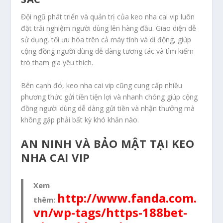
Đội ngũ phát triển và quản trị của keo nha cai vip luôn
đặt trải nghiệm người dùng lên hàng đầu. Giao diện dễ
sử dụng, tối ưu hóa trên cả máy tính và di động, giúp
cộng đồng người dùng dễ dàng tương tác và tìm kiếm
trò tham gia yêu thích.
Bên cạnh đó, keo nha cai vip cũng cung cấp nhiều
phương thức gửi tiền tiện lợi và nhanh chóng giúp cộng
đồng người dùng dễ dàng gửi tiền và nhận thưởng mà
không gặp phải bất kỳ khó khăn nào.
AN NINH VÀ BẢO MẬT TẠI KEO
NHA CAI VIP
Xem
http://www.fanda.com.
thêm:
vn/wp-tags/https-188bet-