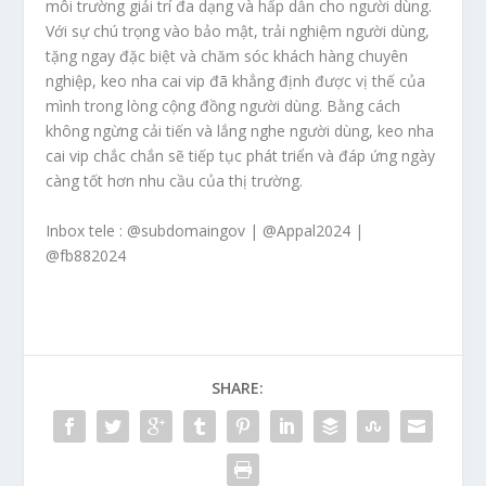
môi trường giải trí đa dạng và hấp dẫn cho người dùng.
Với sự chú trọng vào bảo mật, trải nghiệm người dùng,
tặng ngay đặc biệt và chăm sóc khách hàng chuyên
nghiệp, keo nha cai vip đã khẳng định được vị thế của
mình trong lòng cộng đồng người dùng. Bằng cách
không ngừng cải tiến và lắng nghe người dùng, keo nha
cai vip chắc chắn sẽ tiếp tục phát triển và đáp ứng ngày
càng tốt hơn nhu cầu của thị trường.
Inbox tele : @subdomaingov | @Appal2024 |
@fb882024
SHARE: