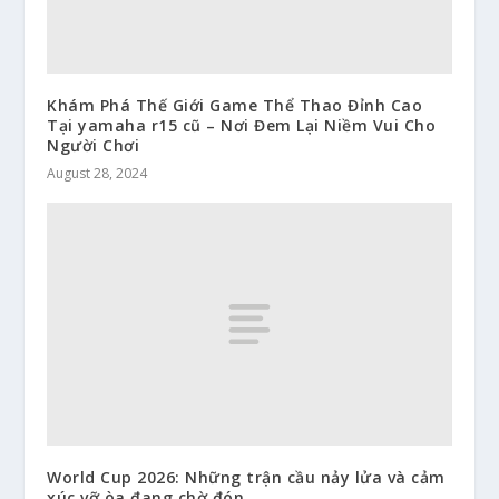
Khám Phá Thế Giới Game Thể Thao Đỉnh Cao
Tại yamaha r15 cũ – Nơi Đem Lại Niềm Vui Cho
Người Chơi
August 28, 2024
World Cup 2026: Những trận cầu nảy lửa và cảm
xúc vỡ òa đang chờ đón