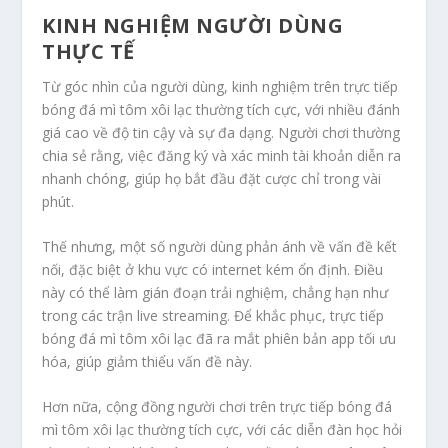
KINH NGHIỆM NGƯỜI DÙNG
THỰC TẾ
Từ góc nhìn của người dùng, kinh nghiệm trên trực tiếp
bóng đá mì tôm xôi lạc thường tích cực, với nhiều đánh
giá cao về độ tin cậy và sự đa dạng. Người chơi thường
chia sẻ rằng, việc đăng ký và xác minh tài khoản diễn ra
nhanh chóng, giúp họ bắt đầu đặt cược chỉ trong vài
phút.
Thế nhưng, một số người dùng phản ánh về vấn đề kết
nối, đặc biệt ở khu vực có internet kém ổn định. Điều
này có thể làm gián đoạn trải nghiệm, chẳng hạn như
trong các trận live streaming. Để khắc phục, trực tiếp
bóng đá mì tôm xôi lạc đã ra mắt phiên bản app tối ưu
hóa, giúp giảm thiểu vấn đề này.
Hơn nữa, cộng đồng người chơi trên trực tiếp bóng đá
mì tôm xôi lạc thường tích cực, với các diễn đàn học hỏi