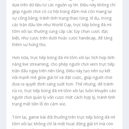
dựa trên dữ liệu từ các nguồn uy tín. Điều này không chỉ
giúp người chơi có cơ hội trúng đậm mà còn mang lại
sự công bằng, tránh tình trạng thao túng. Ví dụ, trong
các trận đấu lớn như World Cup, trực tiếp bóng đá mì
tôm xôi lạc thường cung cấp các tùy chọn cược đặc
biệt, như cược trên dưới hoặc cược handicap, để tăng
thêm sự hứng thú.
Hơn nữa, trực tiếp bóng đá mì tôm xôi lạc tích hợp tính
năng live streaming, cho phép người chơi xem trực tiếp
trận đấu ngay trên nền tảng. Điều này tạo nên sự kết
nối mạnh mẽ giữa giải trí và đặt cược, giúp người chơi
đưa ra quyết định sáng suốt hơn. Thế nhưng, để tránh
rủi ro, trực tiếp bóng đá mì tôm xôi lạc luôn khuyến cáo
người chơi quản lý vốn cược một cách hợp lý, tránh tình
trạng mất tiền lỗ do cảm xúc.
Tóm lại, game bài đổi thưởng trên trực tiếp bóng đá mì
tôm xôi lạc không chỉ là một hoạt động giải trí mà còn