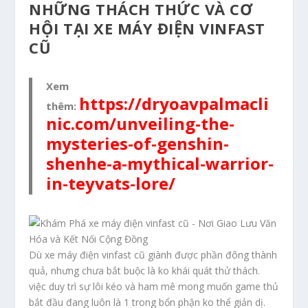
NHỮNG THÁCH THỨC VÀ CƠ
HỘI TẠI XE MÁY ĐIỆN VINFAST
CŨ
Xem
https://dryoavpalmacli
thêm:
nic.com/unveiling-the-
mysteries-of-genshin-
shenhe-a-mythical-warrior-
in-teyvats-lore/
Dù xe máy điện vinfast cũ giành được phần đông thành
quả, nhưng chưa bắt buộc là ko khái quát thử thách.
việc duy trì sự lôi kéo và ham mê mong muốn game thủ
bắt đầu đang luôn là 1 trong bổn phận ko thể giản dị.