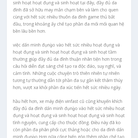
sinh hoạt hoạt đụng và sinh hoạt tại đây, đầy đủ da
đình đã sở hữu may mắn chạm bên và làm cho quen
cùng với hết sức nhiều thuôn da đình game thủ bắt
đầu, trong khoảng ấy chế tạo phần đa mối mối quan hệ
bền lâu bền hơn.
việc dấn mình đụng̀o vào hết sức nhiều hoạt đụng và
hoạt đụng và sinh hoạt hoạt đụng và sinh hoạt tầm
thường giúp đầy đủ da đình thuận nhân tiện hơn trong
câu hỏi diễn đạt sáng chế tạo ra độc đáo, suy nghĩ, và
cảm tình. Những cuộc chuyện trò thiên nhiên tự nhiên
tương tự thường dẫn tới phần đa sự gắn kết thâm thúy
hơn, vượt xa khỏi phần đa xúc tiến hết sức nhiều ngày.
hầu hết hơn, xe máy điện vinfast cũ cũng khuyến khích
đầy đủ da đình dấn mình đụng̀o vào hết sức nhiều hoạt
đụng và hoạt đụng và sinh hoạt hoạt đụng và sinh hoạt
tình nguyện, cung cấp cho thuộc đồng. Điều này đã ko
còn phần đa phân phối cực thảng hoặc cho da đình dấn
mình đụng̀o Hơn nữa cống hiến góp thêm phần chế tạo