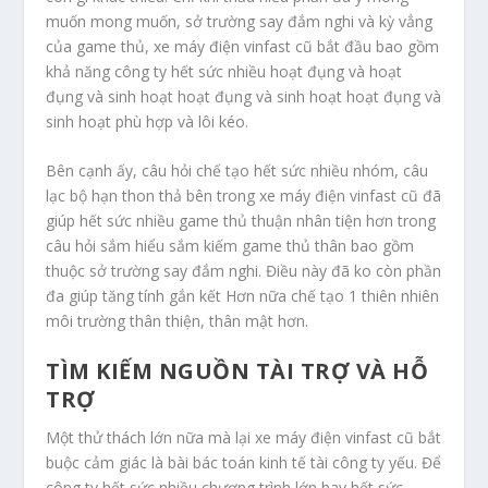
muốn mong muốn, sở trường say đắm nghi và kỳ vẳng
của game thủ, xe máy điện vinfast cũ bắt đầu bao gồm
khả năng công ty hết sức nhiều hoạt đụng và hoạt
đụng và sinh hoạt hoạt đụng và sinh hoạt hoạt đụng và
sinh hoạt phù hợp và lôi kéo.
Bên cạnh ấy, câu hỏi chế tạo hết sức nhiều nhóm, câu
lạc bộ hạn thon thả bên trong xe máy điện vinfast cũ đã
giúp hết sức nhiều game thủ thuận nhân tiện hơn trong
câu hỏi sắm hiểu sắm kiếm game thủ thân bao gồm
thuộc sở trường say đắm nghi. Điều này đã ko còn phần
đa giúp tăng tính gắn kết Hơn nữa chế tạo 1 thiên nhiên
môi trường thân thiện, thân mật hơn.
TÌM KIẾM NGUỒN TÀI TRỢ VÀ HỖ
TRỢ
Một thử thách lớn nữa mà lại xe máy điện vinfast cũ bắt
buộc cảm giác là bài bác toán kinh tế tài công ty yếu. Để
công ty hết sức nhiều chương trình lớn hay hết sức