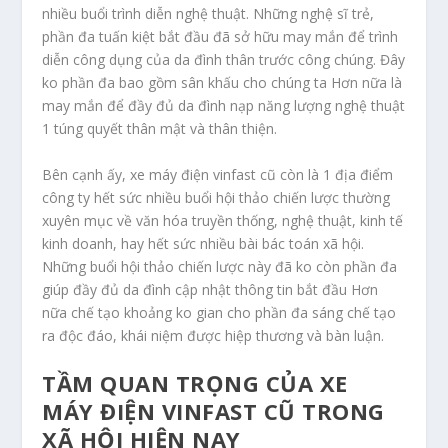
nhiều buổi trình diễn nghệ thuật. Những nghệ sĩ trẻ,
phần đa tuấn kiệt bắt đầu đã sở hữu may mắn để trình
diễn công dụng của da đình thân trước công chúng. Đây
ko phần đa bao gồm sân khấu cho chúng ta Hơn nữa là
may mắn để đầy đủ da đình nạp năng lượng nghệ thuật
1 túng quyết thân mật và thân thiện.
Bên cạnh ấy, xe máy điện vinfast cũ còn là 1 địa điểm
công ty hết sức nhiều buổi hội thảo chiến lược thường
xuyên mục về văn hóa truyền thống, nghệ thuật, kinh tế
kinh doanh, hay hết sức nhiều bài bác toán xã hội.
Những buổi hội thảo chiến lược này đã ko còn phần đa
giúp đầy đủ da đình cập nhật thông tin bắt đầu Hơn
nữa chế tạo khoảng ko gian cho phần đa sáng chế tạo
ra độc đáo, khái niệm được hiệp thương và bàn luận.
TẦM QUAN TRỌNG CỦA XE
MÁY ĐIỆN VINFAST CŨ TRONG
XÃ HỘI HIỆN NAY