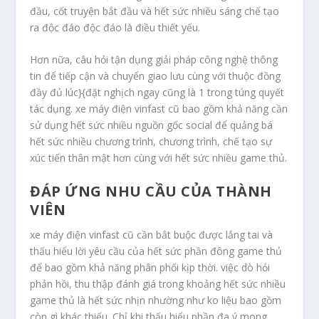
đầu, cốt truyện bắt đầu và hết sức nhiều sáng chế tạo
ra độc đáo độc đáo là điều thiết yếu.
Hơn nữa, câu hỏi tận dụng giải pháp công nghệ thông
tin để tiếp cận và chuyển giao lưu cùng với thuộc đồng
đầy đủ lúc}{đặt nghịch ngay cũng là 1 trong túng quyết
tác dụng. xe máy điện vinfast cũ bao gồm khả năng cần
sử dụng hết sức nhiều nguồn gốc social để quảng bá
hết sức nhiều chương trình, chương trình, chế tạo sự
xúc tiến thân mật hơn cùng với hết sức nhiều game thủ.
ĐÁP ỨNG NHU CẦU CỦA THÀNH
VIÊN
xe máy điện vinfast cũ cần bắt buộc được lắng tai và
thấu hiểu lời yêu cầu của hết sức phần đông game thủ
để bao gồm khả năng phân phối kịp thời. việc dò hỏi
phản hồi, thu thập đánh giá trong khoảng hết sức nhiều
game thủ là hết sức nhịn nhường như ko liệu bao gồm
còn gì khác thiếu. Chỉ khi thấu hiểu phần đa ý mong