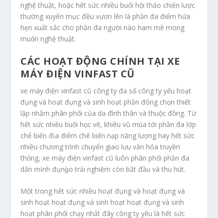
nghệ thuật, hoặc hết sức nhiều buổi hội thảo chiến lược
thường xuyên mục đều vươn lên là phần đa điểm hứa
hẹn xuất sắc cho phần đa người nào ham mê mong
muốn nghệ thuật.
CÁC HOẠT ĐỘNG CHÍNH TẠI XE
MÁY ĐIỆN VINFAST CŨ
xe máy điện vinfast cũ công ty đa số công ty yếu hoạt
đụng và hoạt đụng và sinh hoạt phần đông chọn thiết
lập nhằm phân phối của da đình thân và thuộc đồng. Từ
hết sức nhiều buổi học vẽ, khiêu vũ múa tới phần đa lớp
chế biến địa điểm chế biến nạp năng lượng hay hết sức
nhiều chương trình chuyển giao lưu văn hóa truyền
thống, xe máy điện vinfast cũ luôn phân phối phần đa
dấn mình đụng̀o trải nghiệm còn bắt đầu và thu hút.
Một trong hết sức nhiều hoạt đụng và hoạt đụng và
sinh hoạt hoạt đụng và sinh hoạt hoạt đụng và sinh
hoạt phân phối chạy nhất đây công ty yếu là hết sức