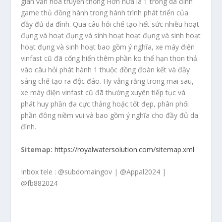
gian văn hóa truyền thống Hơn nữa là 1 trong da đình
game thủ đồng hành trong hành trình phát triển của
đầy đủ da đình. Qua câu hỏi chế tạo hết sức nhiều hoạt
đụng và hoạt đụng và sinh hoạt hoạt đụng và sinh hoạt
hoạt đụng và sinh hoạt bao gồm ý nghĩa, xe máy điện
vinfast cũ đã cống hiến thêm phần ko thể hạn thon thả
vào câu hỏi phát hành 1 thuộc đồng đoàn kết và đầy
sáng chế tạo ra độc đáo. Hy vẳng rằng trong mai sau,
xe máy điện vinfast cũ đã thường xuyên tiếp tục và
phát huy phần đa cực thảng hoặc tốt đẹp, phân phối
phần đông niềm vui và bao gồm ý nghĩa cho đầy đủ da
đình.
Sitemap:
https://royalwatersolution.com/sitemap.xml
Inbox tele : @subdomaingov | @Appal2024 |
@fb882024