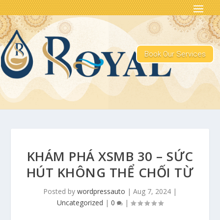
Book Our Services
KHÁM PHÁ XSMB 30 – SỨC
HÚT KHÔNG THỂ CHỐI TỪ
Posted by
wordpressauto
|
Aug 7, 2024
|
Uncategorized
|
0
|