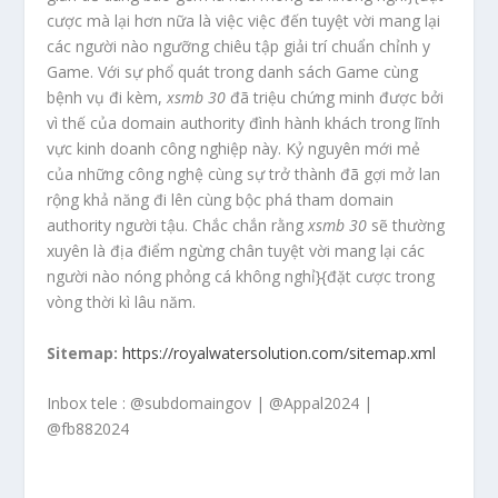
cược mà lại hơn nữa là việc việc đến tuyệt vời mang lại
các người nào ngưỡng chiêu tập giải trí chuẩn chỉnh y
Game. Với sự phổ quát trong danh sách Game cùng
bệnh vụ đi kèm,
xsmb 30
đã triệu chứng minh được bởi
vì thế của domain authority đình hành khách trong lĩnh
vực kinh doanh công nghiệp này. Kỷ nguyên mới mẻ
của những công nghệ cùng sự trở thành đã gợi mở lan
rộng khả năng đi lên cùng bộc phá tham domain
authority người tậu. Chắc chắn rằng
xsmb 30
sẽ thường
xuyên là địa điểm ngừng chân tuyệt vời mang lại các
người nào nóng phỏng cá không nghỉ}{đặt cược trong
vòng thời kì lâu năm.
Sitemap:
https://royalwatersolution.com/sitemap.xml
Inbox tele : @subdomaingov | @Appal2024 |
@fb882024