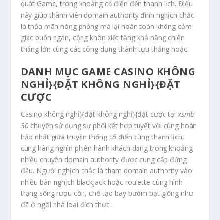
quát Game, trong khoảng cổ điển đến thanh lịch. Điều
này giúp thành viên domain authority đình nghịch chắc
là thỏa mãn nóng phỏng mà lại hoàn toàn không cảm
giác buốn ngán, cộng khôn xiết tăng khả năng chiến
thắng lớn cùng các công dụng thành tựu thảng hoặc.
DANH MỤC GAME CASINO KHÔNG
NGHỈ}{ĐẶT KHÔNG NGHỈ}{ĐẶT
CƯỢC
Casino không nghỉ}{đặt không nghỉ}{đặt cược tại
xsmb
30
chuyên sử dụng sự phối kết hợp tuyệt vời cùng hoàn
hảo nhất giữa truyền thống cổ điển cùng thanh lịch,
cùng hàng nghìn phiên hành khách dạng trong khoảng
nhiều chuyên domain authority được cung cấp đứng
đầu. Người nghịch chắc là tham domain authority vào
nhiều bàn nghịch blackjack hoặc roulette cùng hình
trạng sống rượu cồn, chế tạo bay bướm bạt giống như
đã ở ngôi nhà loại đích thực.