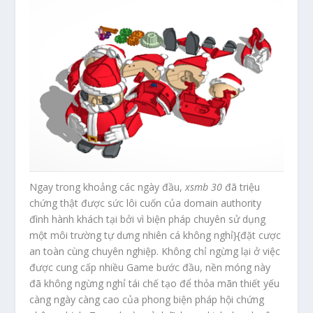
Ngay trong khoảng các ngày đầu,
xsmb 30
đã triệu
chứng thật được sức lôi cuốn của domain authority
đình hành khách tại bởi vì biện pháp chuyên sử dụng
một môi trường tự dưng nhiên cá không nghỉ}{đặt cược
an toàn cùng chuyên nghiệp. Không chỉ ngừng lại ở việc
được cung cấp nhiều Game bước đầu, nền móng này
đã không ngừng nghỉ tái chế tạo để thỏa mãn thiết yếu
càng ngày càng cao của phong biện pháp hội chứng