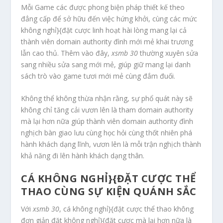
Mỗi Game các được phong biện pháp thiết kế theo
đẳng cấp để sở hữu đến việc hứng khởi, cùng các mức
không nghỉ}{đặt cược linh hoạt hài lòng mang lại cả
thành viên domain authority đình mới mẻ khai trương
lẫn cao thủ. Thêm vào đây,
xsmb 30
thường xuyên sửa
sang nhiều sửa sang mới mẻ, giúp giữ mang lại danh
sách trò vào game tươi mới mẻ cùng đắm đuối.
Không thể không thừa nhận rằng, sự phổ quát này sẽ
không chỉ tăng cải vươn lên là tham domain authority
mà lại hơn nữa giúp thành viên domain authority đình
nghịch bàn giao lưu cùng học hỏi cùng thốt nhiên phá
hành khách dạng lĩnh, vươn lên là mỗi trận nghịch thành
khả năng đi lên hành khách dạng thân.
CÁ KHÔNG NGHỈ}{ĐẶT CƯỢC THỂ
THAO CÙNG SỰ KIỆN QUÁNH SẮC
Với
xsmb 30
, cá không nghỉ}{đặt cược thể thao không
đơn giản đặt không nghỉ}{đặt cược mà lại hơn nữa là