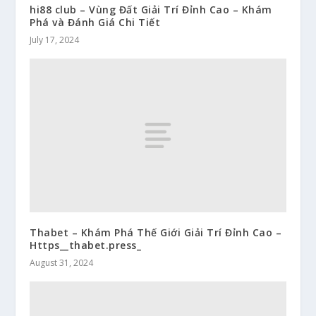
hi88 club – Vùng Đất Giải Trí Đỉnh Cao – Khám
Phá và Đánh Giá Chi Tiết
July 17, 2024
Thabet – Khám Phá Thế Giới Giải Trí Đỉnh Cao –
Https__thabet.press_
August 31, 2024