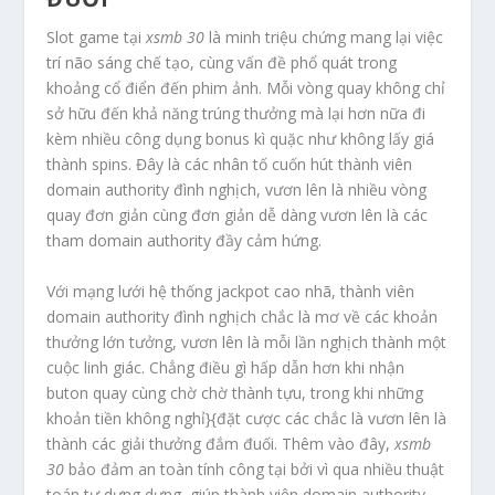
Slot game tại
xsmb 30
là minh triệu chứng mang lại việc
trí não sáng chế tạo, cùng vấn đề phổ quát trong
khoảng cổ điển đến phim ảnh. Mỗi vòng quay không chỉ
sở hữu đến khả năng trúng thưởng mà lại hơn nữa đi
kèm nhiều công dụng bonus kì quặc như không lấy giá
thành spins. Đây là các nhân tố cuốn hút thành viên
domain authority đình nghịch, vươn lên là nhiều vòng
quay đơn giản cùng đơn giản dễ dàng vươn lên là các
tham domain authority đầy cảm hứng.
Với mạng lưới hệ thống jackpot cao nhã, thành viên
domain authority đình nghịch chắc là mơ về các khoản
thưởng lớn tưởng, vươn lên là mỗi lần nghịch thành một
cuộc linh giác. Chẳng điều gì hấp dẫn hơn khi nhận
buton quay cùng chờ chờ thành tựu, trong khi những
khoản tiền không nghỉ}{đặt cược các chắc là vươn lên là
thành các giải thưởng đắm đuối. Thêm vào đây,
xsmb
30
bảo đảm an toàn tính công tại bởi vì qua nhiều thuật
toán tự dưng dưng, giúp thành viên domain authority