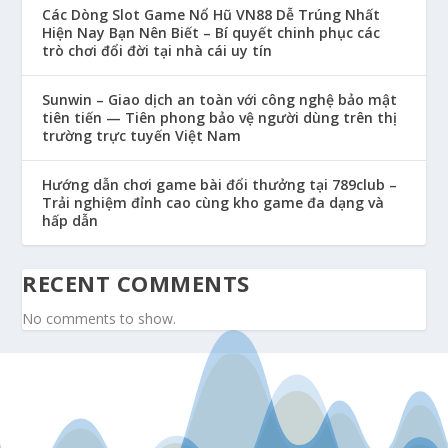
Các Dòng Slot Game Nổ Hũ VN88 Dễ Trúng Nhất
Hiện Nay Bạn Nên Biết – Bí quyết chinh phục các
trò chơi đổi đời tại nhà cái uy tín
Sunwin – Giao dịch an toàn với công nghệ bảo mật
tiên tiến — Tiên phong bảo vệ người dùng trên thị
trường trực tuyến Việt Nam
Hướng dẫn chơi game bài đổi thưởng tại 789club –
Trải nghiệm đỉnh cao cùng kho game đa dạng và
hấp dẫn
RECENT COMMENTS
No comments to show.