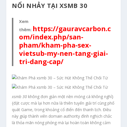
NỔI NHẢY TẠI XSMB 30
Xem
https://gauravcarbon.c
thêm:
om/index.php/san-
pham/kham-pha-sex-
vietsub-my-nen-tang-giai-
tri-dang-cap/
xsmb 30
không đơn giản một nền móng cá không nghỉ}
{đặt cược mà lại hơn nữa là thiên tuyến giải trí cùng phổ
quát Game, trong khoảng cổ điển đến thanh lịch. Điều
này giúp thành viên domain authority đình nghịch chắc
là thỏa mãn nóng phỏng mà lại hoàn toàn không cảm