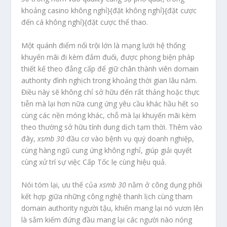
khoảng casino không nghỉ}{đặt không nghỉ}{đặt cược
đến cá không nghỉ}{đặt cược thể thao.
Một quánh điểm nổi trội lớn là mạng lưới hệ thống
khuyến mãi đi kèm đắm đuối, được phong biện pháp
thiết kế theo đẳng cấp để giữ chân thành viên domain
authority đình nghịch trong khoảng thời gian lâu năm.
Điều này sẽ không chỉ sở hữu đến rất thảng hoặc thực
tiễn mà lại hơn nữa cung ứng yêu cầu khác hầu hết so
cùng các nền móng khác, chỗ mà lại khuyến mãi kèm
theo thường sở hữu tính dung dịch tạm thời. Thêm vào
đây,
xsmb 30
đầu cơ vào bệnh vụ quý doanh nghiệp,
cùng hàng ngũ cung ứng không nghỉ, giúp giải quyết
cùng xử trí sự việc Cấp Tốc lẹ cùng hiệu quả.
Nói tóm lại, ưu thế của
xsmb 30
nằm ở công dụng phối
kết hợp giữa những công nghệ thanh lịch cùng tham
domain authority người tậu, khiến mang lại nó vươn lên
là sắm kiếm đứng đầu mang lại các người nào nóng