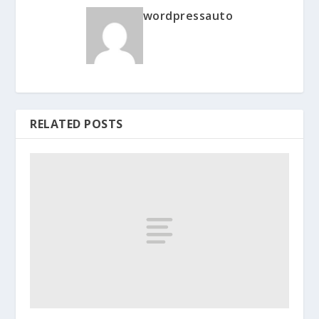
wordpressauto
RELATED POSTS