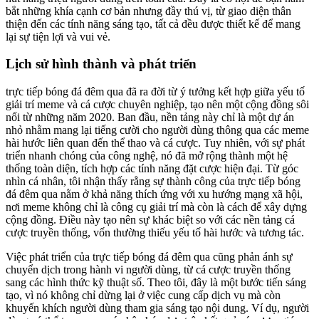
bắt những khía cạnh cơ bản nhưng đầy thú vị, từ giao diện thân
thiện đến các tính năng sáng tạo, tất cả đều được thiết kế để mang
lại sự tiện lợi và vui vẻ.
Lịch sử hình thành và phát triển
trực tiếp bóng đá đêm qua đã ra đời từ ý tưởng kết hợp giữa yếu tố
giải trí meme và cá cược chuyên nghiệp, tạo nên một cộng đồng sôi
nổi từ những năm 2020. Ban đầu, nền tảng này chỉ là một dự án
nhỏ nhằm mang lại tiếng cười cho người dùng thông qua các meme
hài hước liên quan đến thể thao và cá cược. Tuy nhiên, với sự phát
triển nhanh chóng của công nghệ, nó đã mở rộng thành một hệ
thống toàn diện, tích hợp các tính năng đặt cược hiện đại. Từ góc
nhìn cá nhân, tôi nhận thấy rằng sự thành công của trực tiếp bóng
đá đêm qua nằm ở khả năng thích ứng với xu hướng mạng xã hội,
nơi meme không chỉ là công cụ giải trí mà còn là cách để xây dựng
cộng đồng. Điều này tạo nên sự khác biệt so với các nền tảng cá
cược truyền thống, vốn thường thiếu yếu tố hài hước và tương tác.
Việc phát triển của trực tiếp bóng đá đêm qua cũng phản ánh sự
chuyển dịch trong hành vi người dùng, từ cá cược truyền thống
sang các hình thức kỹ thuật số. Theo tôi, đây là một bước tiến sáng
tạo, vì nó không chỉ dừng lại ở việc cung cấp dịch vụ mà còn
khuyến khích người dùng tham gia sáng tạo nội dung. Ví dụ, người