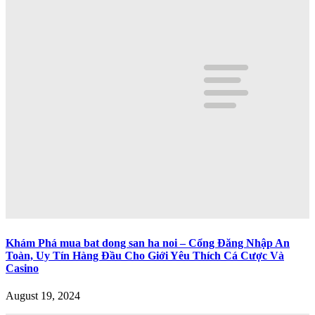
Khám Phá mua bat dong san ha noi – Cổng Đăng Nhập An
Toàn, Uy Tín Hàng Đầu Cho Giới Yêu Thích Cá Cược Và
Casino
August 19, 2024