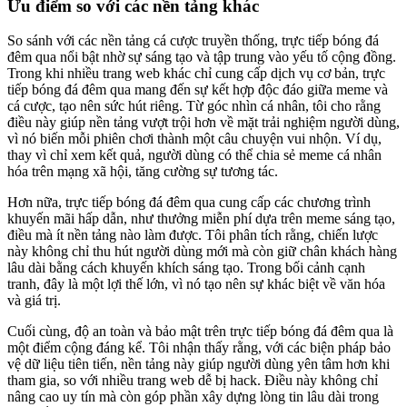
Ưu điểm so với các nền tảng khác
So sánh với các nền tảng cá cược truyền thống, trực tiếp bóng đá
đêm qua nổi bật nhờ sự sáng tạo và tập trung vào yếu tố cộng đồng.
Trong khi nhiều trang web khác chỉ cung cấp dịch vụ cơ bản, trực
tiếp bóng đá đêm qua mang đến sự kết hợp độc đáo giữa meme và
cá cược, tạo nên sức hút riêng. Từ góc nhìn cá nhân, tôi cho rằng
điều này giúp nền tảng vượt trội hơn về mặt trải nghiệm người dùng,
vì nó biến mỗi phiên chơi thành một câu chuyện vui nhộn. Ví dụ,
thay vì chỉ xem kết quả, người dùng có thể chia sẻ meme cá nhân
hóa trên mạng xã hội, tăng cường sự tương tác.
Hơn nữa, trực tiếp bóng đá đêm qua cung cấp các chương trình
khuyến mãi hấp dẫn, như thưởng miễn phí dựa trên meme sáng tạo,
điều mà ít nền tảng nào làm được. Tôi phân tích rằng, chiến lược
này không chỉ thu hút người dùng mới mà còn giữ chân khách hàng
lâu dài bằng cách khuyến khích sáng tạo. Trong bối cảnh cạnh
tranh, đây là một lợi thế lớn, vì nó tạo nên sự khác biệt về văn hóa
và giá trị.
Cuối cùng, độ an toàn và bảo mật trên trực tiếp bóng đá đêm qua là
một điểm cộng đáng kể. Tôi nhận thấy rằng, với các biện pháp bảo
vệ dữ liệu tiên tiến, nền tảng này giúp người dùng yên tâm hơn khi
tham gia, so với nhiều trang web dễ bị hack. Điều này không chỉ
nâng cao uy tín mà còn góp phần xây dựng lòng tin lâu dài trong