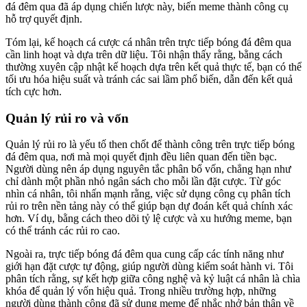
đá đêm qua đã áp dụng chiến lược này, biến meme thành công cụ
hỗ trợ quyết định.
Tóm lại, kế hoạch cá cược cá nhân trên trực tiếp bóng đá đêm qua
cần linh hoạt và dựa trên dữ liệu. Tôi nhận thấy rằng, bằng cách
thường xuyên cập nhật kế hoạch dựa trên kết quả thực tế, bạn có thể
tối ưu hóa hiệu suất và tránh các sai lầm phổ biến, dẫn đến kết quả
tích cực hơn.
Quản lý rủi ro và vốn
Quản lý rủi ro là yếu tố then chốt để thành công trên trực tiếp bóng
đá đêm qua, nơi mà mọi quyết định đều liên quan đến tiền bạc.
Người dùng nên áp dụng nguyên tắc phân bổ vốn, chẳng hạn như
chỉ dành một phần nhỏ ngân sách cho mỗi lần đặt cược. Từ góc
nhìn cá nhân, tôi nhấn mạnh rằng, việc sử dụng công cụ phân tích
rủi ro trên nền tảng này có thể giúp bạn dự đoán kết quả chính xác
hơn. Ví dụ, bằng cách theo dõi tỷ lệ cược và xu hướng meme, bạn
có thể tránh các rủi ro cao.
Ngoài ra, trực tiếp bóng đá đêm qua cung cấp các tính năng như
giới hạn đặt cược tự động, giúp người dùng kiểm soát hành vi. Tôi
phân tích rằng, sự kết hợp giữa công nghệ và kỷ luật cá nhân là chìa
khóa để quản lý vốn hiệu quả. Trong nhiều trường hợp, những
người dùng thành công đã sử dụng meme để nhắc nhở bản thân về