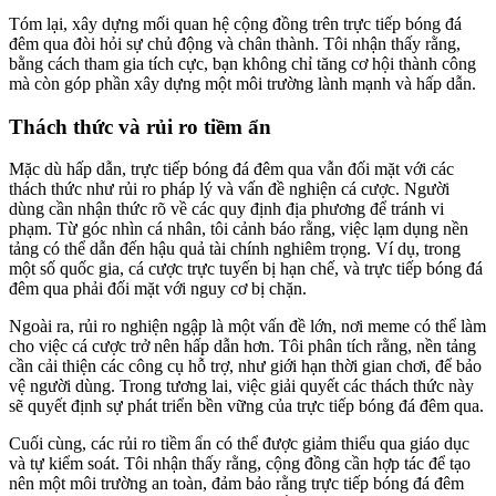
Tóm lại, xây dựng mối quan hệ cộng đồng trên trực tiếp bóng đá
đêm qua đòi hỏi sự chủ động và chân thành. Tôi nhận thấy rằng,
bằng cách tham gia tích cực, bạn không chỉ tăng cơ hội thành công
mà còn góp phần xây dựng một môi trường lành mạnh và hấp dẫn.
Thách thức và rủi ro tiềm ẩn
Mặc dù hấp dẫn, trực tiếp bóng đá đêm qua vẫn đối mặt với các
thách thức như rủi ro pháp lý và vấn đề nghiện cá cược. Người
dùng cần nhận thức rõ về các quy định địa phương để tránh vi
phạm. Từ góc nhìn cá nhân, tôi cảnh báo rằng, việc lạm dụng nền
tảng có thể dẫn đến hậu quả tài chính nghiêm trọng. Ví dụ, trong
một số quốc gia, cá cược trực tuyến bị hạn chế, và trực tiếp bóng đá
đêm qua phải đối mặt với nguy cơ bị chặn.
Ngoài ra, rủi ro nghiện ngập là một vấn đề lớn, nơi meme có thể làm
cho việc cá cược trở nên hấp dẫn hơn. Tôi phân tích rằng, nền tảng
cần cải thiện các công cụ hỗ trợ, như giới hạn thời gian chơi, để bảo
vệ người dùng. Trong tương lai, việc giải quyết các thách thức này
sẽ quyết định sự phát triển bền vững của trực tiếp bóng đá đêm qua.
Cuối cùng, các rủi ro tiềm ẩn có thể được giảm thiểu qua giáo dục
và tự kiểm soát. Tôi nhận thấy rằng, cộng đồng cần hợp tác để tạo
nên một môi trường an toàn, đảm bảo rằng trực tiếp bóng đá đêm