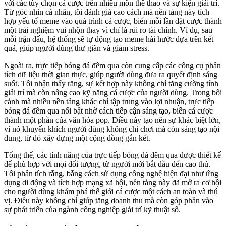
với các tùy chọn cá cược trên nhiều môn thể thao và sự kiện giải trí.
Từ góc nhìn cá nhân, tôi đánh giá cao cách mà nền tảng này tích
hợp yếu tố meme vào quá trình cá cược, biến mỗi lần đặt cược thành
một trải nghiệm vui nhộn thay vì chỉ là rủi ro tài chính. Ví dụ, sau
mỗi trận đấu, hệ thống sẽ tự động tạo meme hài hước dựa trên kết
quả, giúp người dùng thư giãn và giảm stress.
Ngoài ra, trực tiếp bóng đá đêm qua còn cung cấp các công cụ phân
tích dữ liệu thời gian thực, giúp người dùng đưa ra quyết định sáng
suốt. Tôi nhận thấy rằng, sự kết hợp này không chỉ tăng cường tính
giải trí mà còn nâng cao kỹ năng cá cược của người dùng. Trong bối
cảnh mà nhiều nền tảng khác chỉ tập trung vào lợi nhuận, trực tiếp
bóng đá đêm qua nổi bật nhờ cách tiếp cận sáng tạo, biến cá cược
thành một phần của văn hóa pop. Điều này tạo nên sự khác biệt lớn,
vì nó khuyến khích người dùng không chỉ chơi mà còn sáng tạo nội
dung, từ đó xây dựng một cộng đồng gắn kết.
Tổng thể, các tính năng của trực tiếp bóng đá đêm qua được thiết kế
để phù hợp với mọi đối tượng, từ người mới bắt đầu đến cao thủ.
Tôi phân tích rằng, bằng cách sử dụng công nghệ hiện đại như ứng
dụng di động và tích hợp mạng xã hội, nền tảng này đã mở ra cơ hội
cho người dùng khám phá thế giới cá cược một cách an toàn và thú
vị. Điều này không chỉ giúp tăng doanh thu mà còn góp phần vào
sự phát triển của ngành công nghiệp giải trí kỹ thuật số.