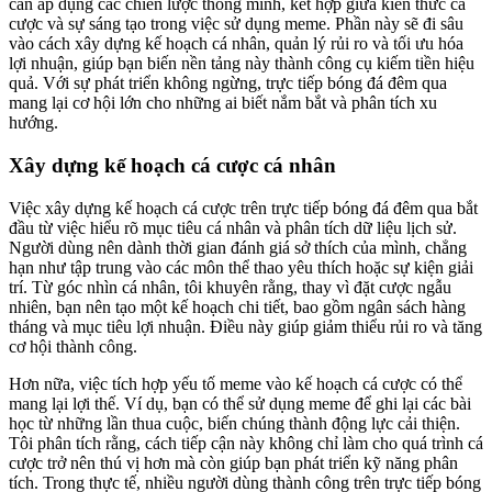
cần áp dụng các chiến lược thông minh, kết hợp giữa kiến thức cá
cược và sự sáng tạo trong việc sử dụng meme. Phần này sẽ đi sâu
vào cách xây dựng kế hoạch cá nhân, quản lý rủi ro và tối ưu hóa
lợi nhuận, giúp bạn biến nền tảng này thành công cụ kiếm tiền hiệu
quả. Với sự phát triển không ngừng, trực tiếp bóng đá đêm qua
mang lại cơ hội lớn cho những ai biết nắm bắt và phân tích xu
hướng.
Xây dựng kế hoạch cá cược cá nhân
Việc xây dựng kế hoạch cá cược trên trực tiếp bóng đá đêm qua bắt
đầu từ việc hiểu rõ mục tiêu cá nhân và phân tích dữ liệu lịch sử.
Người dùng nên dành thời gian đánh giá sở thích của mình, chẳng
hạn như tập trung vào các môn thể thao yêu thích hoặc sự kiện giải
trí. Từ góc nhìn cá nhân, tôi khuyên rằng, thay vì đặt cược ngẫu
nhiên, bạn nên tạo một kế hoạch chi tiết, bao gồm ngân sách hàng
tháng và mục tiêu lợi nhuận. Điều này giúp giảm thiểu rủi ro và tăng
cơ hội thành công.
Hơn nữa, việc tích hợp yếu tố meme vào kế hoạch cá cược có thể
mang lại lợi thế. Ví dụ, bạn có thể sử dụng meme để ghi lại các bài
học từ những lần thua cuộc, biến chúng thành động lực cải thiện.
Tôi phân tích rằng, cách tiếp cận này không chỉ làm cho quá trình cá
cược trở nên thú vị hơn mà còn giúp bạn phát triển kỹ năng phân
tích. Trong thực tế, nhiều người dùng thành công trên trực tiếp bóng