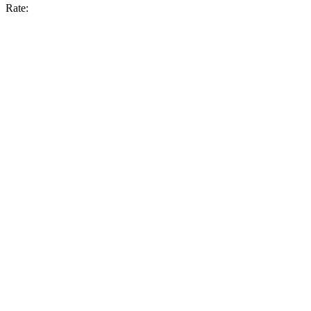
Rate: