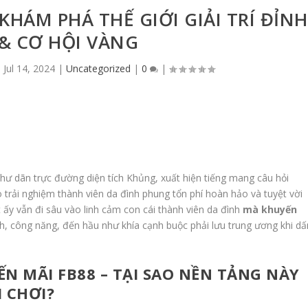
KHÁM PHÁ THẾ GIỚI GIẢI TRÍ ĐỈNH
& CƠ HỘI VÀNG
|
Jul 14, 2024
|
Uncategorized
|
0
|
í thư dãn trực đường diện tích Khủng, xuất hiện tiếng mang câu hỏi
o trải nghiệm thành viên da đình phung tổn phí hoàn hảo và tuyệt vời
 ấy vẫn đi sâu vào linh cảm con cái thành viên da đình
mà khuyến
 công năng, đến hầu như khía cạnh buộc phải lưu trung ương khi dấ
N MÃI FB88 – TẠI SAO NỀN TẢNG NÀY
 CHƠI?