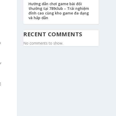
Hướng dẫn chơi game bài đổi
thưởng tại 789club – Trải nghiệm
đỉnh cao cùng kho game đa dạng
và hấp dẫn
RECENT COMMENTS
a
No comments to show.
w
g