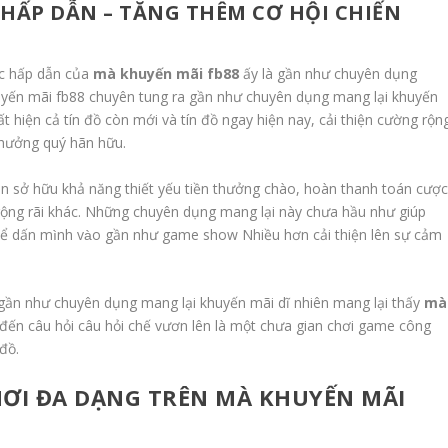
HẤP DẪN – TĂNG THÊM CƠ HỘI CHIẾN
ức hấp dẫn của
mà khuyến mãi fb88
ấy là gần như chuyên dụng
uyến mãi fb88 chuyên tung ra gần như chuyên dụng mang lại khuyến
 hiện cả tín đồ còn mới và tín đồ ngay hiện nay, cải thiện cường rộn
 thưởng quý hãn hữu.
n sở hữu khả năng thiết yếu tiền thưởng chào, hoàn thanh toán cược
rộng rãi khác. Những chuyên dụng mang lại này chưa hầu như giúp
 để dấn mình vào gần như game show Nhiều hơn cải thiện lên sự cảm
 gần như chuyên dụng mang lại khuyến mãi dĩ nhiên mang lại thấy
mà
 đến câu hỏi câu hỏi chế vươn lên là một chưa gian chơi game công
đồ.
HƠI ĐA DẠNG TRÊN MÀ KHUYẾN MÃI