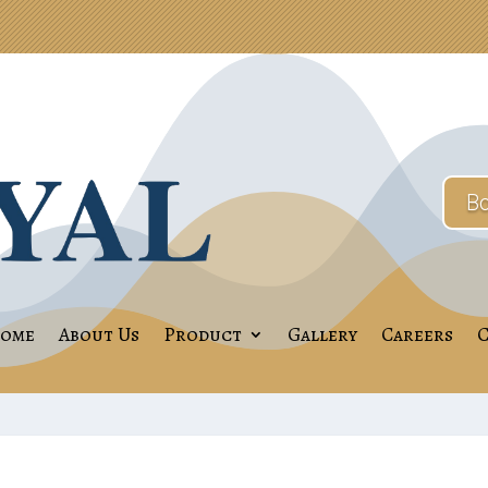
Bo
ome
About Us
Product
Gallery
Careers
C