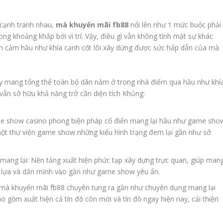
y cạnh tranh nhau,
mà khuyến mãi fb88
nổi lên như 1 mức buộc phải
ng khoảng khắp bởi vì trí. Vậy, điều gì vẫn không tính mặt sự khác
linh cảm hầu như khía cạnh cốt lõi xây dừng được sức hấp dẫn của mà
hãy mang tổng thể toàn bộ dân nằm ở trong nhà điểm qua hầu như khí
vẫn sở hữu khả năng trở cần diện tích Khủng:
e show casino phong biện pháp cổ điển mang lại hầu như game sho
một thư viện game show những kiểu hình trạng đem lại gần như sở
i mang lại: Nền tảng xuất hiện phức tạp xây dựng trực quan, giúp man
 lựa và dấn mình vào gần như game show yêu ẩn.
 mà khuyến mãi fb88 chuyên tung ra gần như chuyên dụng mang lại
o gồm xuất hiện cả tín đồ còn mới và tín đồ ngay hiện nay, cải thiện