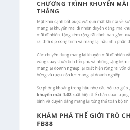
CHƯƠNG TRÌNH KHUYẾN MÃI 
THẮNG
Một khía cạnh bắt buộc vứt qua mất khi nói về s
mang lại khuyến mãi dĩ nhiên duyên dáng. mà kh
mãi dĩ nhiên, tặng kèm rộng rãi dành bao gồm xuất
rãi thời dịp công trình và mang lại hầu như phần
Các chuyên dụng mang lại khuyến mãi dĩ nhiên vẫ
vòng quay chưa tính tổn phí, và những tặng kèm 
mang lại doanh nghiệp lại xuất hiện rộng rãi vốn
hứng và rượu cồn lực mang lại doanh nghiệp.
Sự phóng khoáng trong hầu như câu hỏi trợ giúp
khuyến mãi fb88
xuất hiện thể chắn quan trọng
bình và duyên dáng mang lại tổng thể toàn bộ tín 
KHÁM PHÁ THẾ GIỚI TRÒ C
FB88