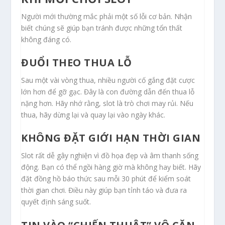
Người mới thường mắc phải một số lỗi cơ bản. Nhận
biết chúng sẽ giúp bạn tránh được những tổn thất
không đáng có.
ĐUỔI THEO THUA LỖ
Sau một vài vòng thua, nhiều người cố gắng đặt cược
lớn hơn để gỡ gạc. Đây là con đường dẫn đến thua lỗ
nặng hơn. Hãy nhớ rằng, slot là trò chơi may rủi. Nếu
thua, hãy dừng lại và quay lại vào ngày khác.
KHÔNG ĐẶT GIỚI HẠN THỜI GIAN
Slot rất dễ gây nghiện vì đồ họa đẹp và âm thanh sống
động. Bạn có thể ngồi hàng giờ mà không hay biết. Hãy
đặt đồng hồ báo thức sau mỗi 30 phút để kiểm soát
thời gian chơi. Điều này giúp bạn tỉnh táo và đưa ra
quyết định sáng suốt.