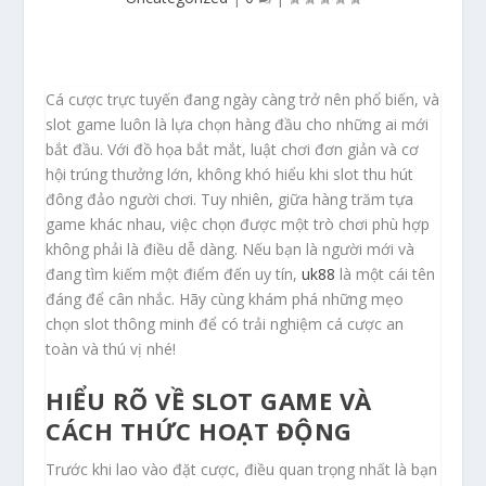
Cá cược trực tuyến đang ngày càng trở nên phổ biến, và
slot game luôn là lựa chọn hàng đầu cho những ai mới
bắt đầu. Với đồ họa bắt mắt, luật chơi đơn giản và cơ
hội trúng thưởng lớn, không khó hiểu khi slot thu hút
đông đảo người chơi. Tuy nhiên, giữa hàng trăm tựa
game khác nhau, việc chọn được một trò chơi phù hợp
không phải là điều dễ dàng. Nếu bạn là người mới và
đang tìm kiếm một điểm đến uy tín,
uk88
là một cái tên
đáng để cân nhắc. Hãy cùng khám phá những mẹo
chọn slot thông minh để có trải nghiệm cá cược an
toàn và thú vị nhé!
HIỂU RÕ VỀ SLOT GAME VÀ
CÁCH THỨC HOẠT ĐỘNG
Trước khi lao vào đặt cược, điều quan trọng nhất là bạn