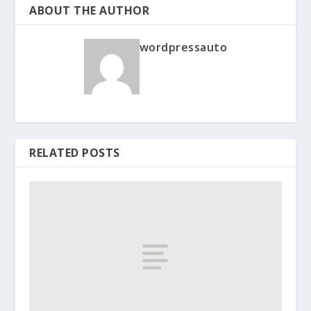
ABOUT THE AUTHOR
wordpressauto
RELATED POSTS