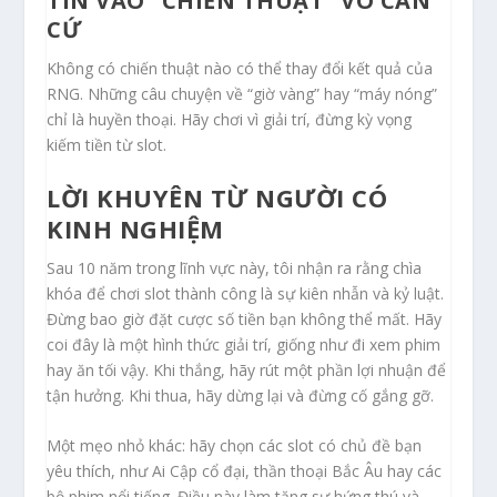
TIN VÀO “CHIẾN THUẬT” VÔ CĂN
CỨ
Không có chiến thuật nào có thể thay đổi kết quả của
RNG. Những câu chuyện về “giờ vàng” hay “máy nóng”
chỉ là huyền thoại. Hãy chơi vì giải trí, đừng kỳ vọng
kiếm tiền từ slot.
LỜI KHUYÊN TỪ NGƯỜI CÓ
KINH NGHIỆM
Sau 10 năm trong lĩnh vực này, tôi nhận ra rằng chìa
khóa để chơi slot thành công là sự kiên nhẫn và kỷ luật.
Đừng bao giờ đặt cược số tiền bạn không thể mất. Hãy
coi đây là một hình thức giải trí, giống như đi xem phim
hay ăn tối vậy. Khi thắng, hãy rút một phần lợi nhuận để
tận hưởng. Khi thua, hãy dừng lại và đừng cố gắng gỡ.
Một mẹo nhỏ khác: hãy chọn các slot có chủ đề bạn
yêu thích, như Ai Cập cổ đại, thần thoại Bắc Âu hay các
bộ phim nổi tiếng. Điều này làm tăng sự hứng thú và