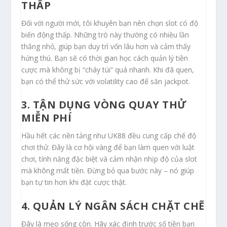
THẤP
Đối với người mới, tôi khuyên bạn nên chọn slot có độ
biến động thấp. Những trò này thường có nhiều lần
thắng nhỏ, giúp bạn duy trì vốn lâu hơn và cảm thấy
hứng thú. Bạn sẽ có thời gian học cách quản lý tiền
cược mà không bị “cháy túi” quá nhanh. Khi đã quen,
bạn có thể thử sức với volatility cao để săn jackpot.
3. TẬN DỤNG VÒNG QUAY THỬ
MIỄN PHÍ
Hầu hết các nền tảng như UK88 đều cung cấp chế độ
chơi thử. Đây là cơ hội vàng để bạn làm quen với luật
chơi, tính năng đặc biệt và cảm nhận nhịp độ của slot
mà không mất tiền. Đừng bỏ qua bước này – nó giúp
bạn tự tin hơn khi đặt cược thật.
4. QUẢN LÝ NGÂN SÁCH CHẶT CHẼ
Đây là mẹo sống còn. Hãy xác định trước số tiền bạn