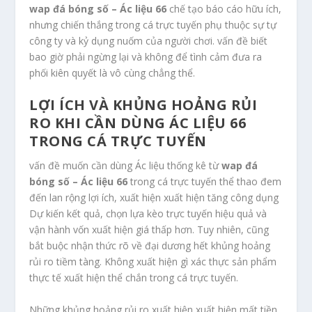
wap đá bóng số – Ác liệu 66
chế tạo báo cáo hữu ích,
nhưng chiến thắng trong cá trực tuyến phụ thuộc sự tự
công ty và kỷ dụng nuốm của người chơi. vấn đề biết
bao giờ phải ngừng lại và không để tình cảm đưa ra
phối kiên quyết là vô cùng chẳng thể.
LỢI ÍCH VÀ KHỦNG HOẢNG RỦI
RO KHI CẦN DÙNG ÁC LIỆU 66
TRONG CÁ TRỰC TUYẾN
vấn đề muốn cần dùng Ác liệu thống kê từ
wap đá
bóng số – Ác liệu 66
trong cá trực tuyến thể thao đem
đến lan rộng lợi ích, xuất hiện xuất hiện tăng công dụng
Dự kiến kết quả, chọn lựa kèo trực tuyến hiệu quả và
vận hành vốn xuất hiện giá thấp hơn. Tuy nhiên, cũng
bắt buộc nhận thức rõ về đại dương hết khủng hoảng
rủi ro tiềm tàng. Không xuất hiện gì xác thực sản phẩm
thực tế xuất hiện thể chắn trong cá trực tuyến.
Những khủng hoảng rủi ro xuất hiện xuất hiện mất tiền,