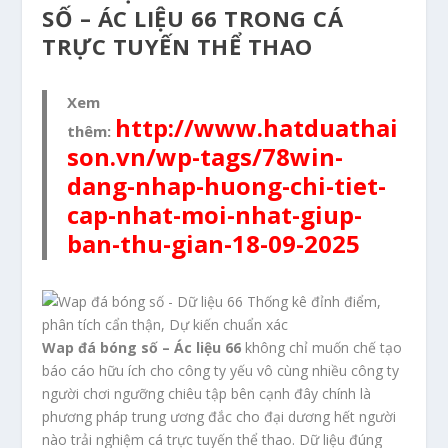
SỐ – ÁC LIỆU 66 TRONG CÁ
TRỰC TUYẾN THỂ THAO
Xem
http://www.hatduathai
thêm:
son.vn/wp-tags/78win-
dang-nhap-huong-chi-tiet-
cap-nhat-moi-nhat-giup-
ban-thu-gian-18-09-2025
Wap đá bóng số – Ác liệu 66
không chỉ muốn chế tạo
báo cáo hữu ích cho công ty yếu vô cùng nhiều công ty
người chơi ngưỡng chiêu tập bên cạnh đây chính là
phương pháp trung ương đắc cho đại dương hết người
nào trải nghiệm cá trực tuyến thể thao. Dữ liệu đúng