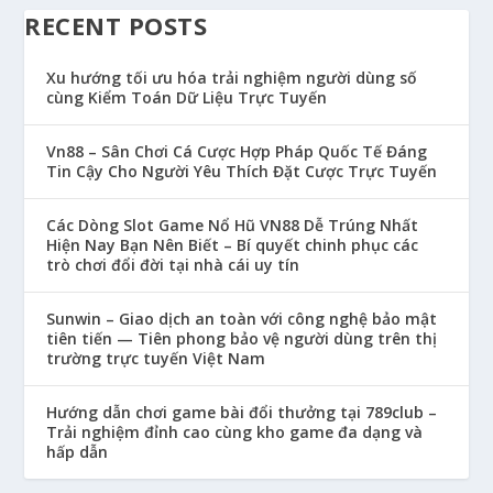
RECENT POSTS
Xu hướng tối ưu hóa trải nghiệm người dùng số
cùng Kiểm Toán Dữ Liệu Trực Tuyến
Vn88 – Sân Chơi Cá Cược Hợp Pháp Quốc Tế Đáng
Tin Cậy Cho Người Yêu Thích Đặt Cược Trực Tuyến
Các Dòng Slot Game Nổ Hũ VN88 Dễ Trúng Nhất
Hiện Nay Bạn Nên Biết – Bí quyết chinh phục các
trò chơi đổi đời tại nhà cái uy tín
Sunwin – Giao dịch an toàn với công nghệ bảo mật
tiên tiến — Tiên phong bảo vệ người dùng trên thị
trường trực tuyến Việt Nam
Hướng dẫn chơi game bài đổi thưởng tại 789club –
Trải nghiệm đỉnh cao cùng kho game đa dạng và
hấp dẫn