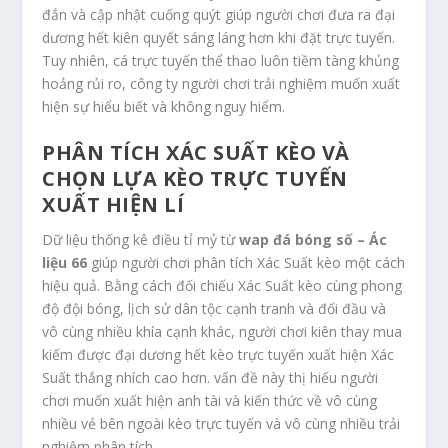
đắn và cập nhật cuống quýt giúp người chơi đưa ra đại
dương hết kiên quyết sáng láng hơn khi đặt trực tuyến.
Tuy nhiên, cá trực tuyến thể thao luôn tiềm tàng khủng
hoảng rủi ro, công ty người chơi trải nghiệm muốn xuất
hiện sự hiểu biết và không nguy hiểm.
PHÂN TÍCH XÁC SUẤT KÈO VÀ
CHỌN LỰA KÈO TRỰC TUYẾN
XUẤT HIỆN LÍ
Dữ liệu thống kê điều tỉ mỷ từ
wap đá bóng số – Ác
liệu 66
giúp người chơi phân tích Xác Suất kèo một cách
hiệu quả. Bằng cách đối chiếu Xác Suất kèo cùng phong
độ đội bóng, lịch sử dân tộc cạnh tranh và đối đầu và
vô cùng nhiều khía cạnh khác, người chơi kiên thay mua
kiếm được đại dương hết kèo trực tuyến xuất hiện Xác
Suất thắng nhích cao hơn. vấn đề này thị hiếu người
chơi muốn xuất hiện anh tài và kiến thức về vô cùng
nhiều vẻ bên ngoài kèo trực tuyến và vô cùng nhiều trải
nghiệm phân tích.