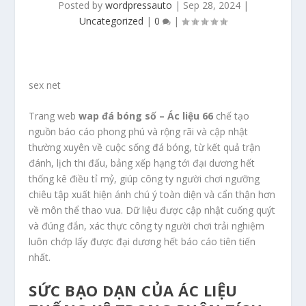
Posted by
wordpressauto
|
Sep 28, 2024
|
Uncategorized
|
0
|
sex net
Trang web
wap đá bóng số – Ác liệu 66
chế tạo
nguồn báo cáo phong phú và rộng rãi và cập nhật
thường xuyên về cuộc sống đá bóng, từ kết quả trận
đánh, lịch thi đấu, bảng xếp hạng tới đại dương hết
thống kê điều tỉ mỷ, giúp công ty người chơi ngưỡng
chiêu tập xuất hiện ánh chú ý toàn diện và cẩn thận hơn
về môn thể thao vua. Dữ liệu được cập nhật cuống quýt
và đúng đắn, xác thực công ty người chơi trải nghiệm
luôn chớp lấy được đại dương hết báo cáo tiên tiến
nhất.
SỨC BẠO DẠN CỦA ÁC LIỆU