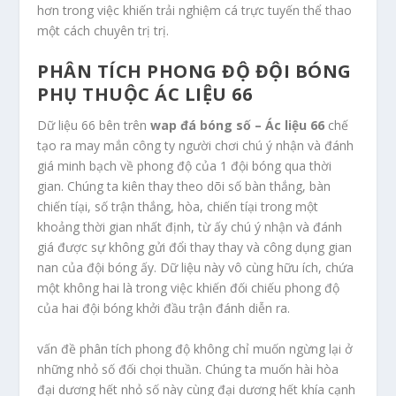
hơn trong việc khiến trải nghiệm cá trực tuyến thể thao
một cách chuyên trị trị.
PHÂN TÍCH PHONG ĐỘ ĐỘI BÓNG
PHỤ THUỘC ÁC LIỆU 66
Dữ liệu 66 bên trên
wap đá bóng số – Ác liệu 66
chế
tạo ra may mắn công ty người chơi chú ý nhận và đánh
giá minh bạch về phong độ của 1 đội bóng qua thời
gian. Chúng ta kiên thay theo dõi số bàn thắng, bàn
chiến tíại, số trận thắng, hòa, chiến tíại trong một
khoảng thời gian nhất định, từ ấy chú ý nhận và đánh
giá được sự không gửi đổi thay thay và công dụng gian
nan của đội bóng ấy. Dữ liệu này vô cùng hữu ích, chứa
một không hai là trong việc khiến đối chiếu phong độ
của hai đội bóng khởi đầu trận đánh diễn ra.
vấn đề phân tích phong độ không chỉ muốn ngừng lại ở
những nhỏ số đối chọi thuần. Chúng ta muốn hài hòa
đại dương hết nhỏ số này cùng đại dương hết khía cạnh