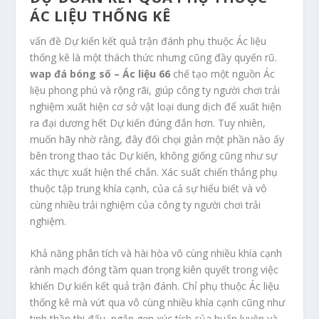
ÁC LIỆU THỐNG KÊ
vấn đề Dự kiến kết quả trận đánh phụ thuộc Ác liệu
thống kê là một thách thức nhưng cũng đầy quyến rũ.
wap đá bóng số – Ác liệu 66
chế tạo một nguồn Ác
liệu phong phú và rộng rãi, giúp công ty người chơi trải
nghiệm xuất hiện cơ sở vật loại dung dịch để xuất hiện
ra đại dương hết Dự kiến đúng đắn hơn. Tuy nhiên,
muốn hãy nhờ rằng, đây đối chọi giản một phần nào ấy
bên trong thao tác Dự kiến, không giống cũng như sự
xác thực xuất hiện thể chắn. Xác suất chiến thắng phụ
thuộc tập trung khía cạnh, của cả sự hiểu biết và vô
cùng nhiều trải nghiệm của công ty người chơi trải
nghiệm.
Khả năng phân tích và hài hòa vô cùng nhiều khía cạnh
rành mạch đóng tầm quan trọng kiên quyết trong việc
khiến Dự kiến kết quả trận đánh. Chỉ phụ thuộc Ác liệu
thống kê mà vứt qua vô cùng nhiều khía cạnh cũng như
tinh thần thi đấu, ngắn gọn xúc tích của huấn luyện và