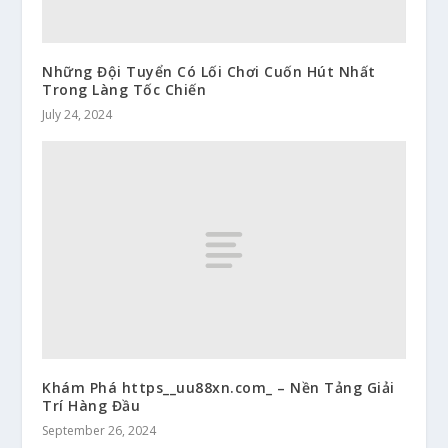
Những Đội Tuyển Có Lối Chơi Cuốn Hút Nhất
Trong Làng Tốc Chiến
July 24, 2024
Khám Phá https__uu88xn.com_ – Nền Tảng Giải
Trí Hàng Đầu
September 26, 2024