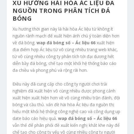
XU HƯỚNG HÀI HÒA ÁC LIỆU ĐA
NGUỒN TRONG PHÂN TÍCH ĐÁ
BÓNG
Xu hướng thời gian này là hài hòa Ác liệu từ không ít
nguồn rành mạch để xuất hiện ánh chú ý toàn diện hơn
về đá bóng.
wap đá bóng số – Ác liệu 66
xuất hiện
địa điểm hợp Ác liệu từ vô cùng nhiều trang web khác,
từ vô cùng nhiều công ty phân tích tới đại dương hết
diễn bầy đá bóng, chế tạo một khối hệ thống báo cáo
đa chiều và phong phú và rộng rãi hơn.
Điều này đã cung cấp cho công ty người chơi trải
nghiệm đã xuất hiện vô cùng nhiều được phong cảnh
xuất hiện xuất hiện hơn về vô cùng nhiều trận đánh, đội
bóng và cầu thủ. vấn đề hài hòa Ác liệu đa nguồn thị
hiếu một khối hệ thống công nghệ cao và công dụng up
date báo cáo hiệu quả.
wap đá bóng số – Ác liệu 66
vẫn thế để phân phối đề xuất kiến nghị khắt khe này để
chế tạo cho công ty yếu vô cùng nhiều công ty người