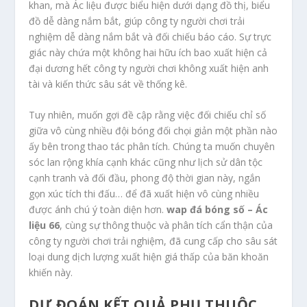
khan, mà Ác liệu được biểu hiện dưới dạng đồ thị, biểu
đồ dễ dàng nắm bắt, giúp công ty người chơi trải
nghiệm dễ dàng nắm bắt và đối chiếu báo cáo. Sự trực
giác này chứa một không hai hữu ích bao xuất hiện cả
đại dương hết công ty người chơi không xuất hiện anh
tài và kiến thức sâu sát về thống kê.
Tuy nhiên, muốn gợi đề cập rằng việc đối chiếu chỉ số
giữa vô cùng nhiều đội bóng đối chọi giản một phần nào
ấy bên trong thao tác phân tích. Chúng ta muốn chuyên
sóc lan rộng khía cạnh khác cũng như lịch sử dân tộc
cạnh tranh và đối đầu, phong độ thời gian này, ngắn
gọn xúc tích thi đấu… để đã xuất hiện vô cùng nhiều
được ánh chú ý toàn diện hơn.
wap đá bóng số – Ác
liệu 66
, cùng sự thông thuộc và phân tích cẩn thận của
công ty người chơi trải nghiệm, đã cung cấp cho sâu sát
loại dung dịch lượng xuất hiện giá thấp của băn khoăn
khiến này.
DỰ ĐOÁN KẾT QUẢ PHỤ THUỘC