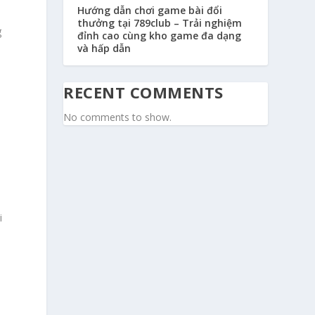
Hướng dẫn chơi game bài đổi
thưởng tại 789club – Trải nghiệm
g
đỉnh cao cùng kho game đa dạng
và hấp dẫn
RECENT COMMENTS
No comments to show.
i
t