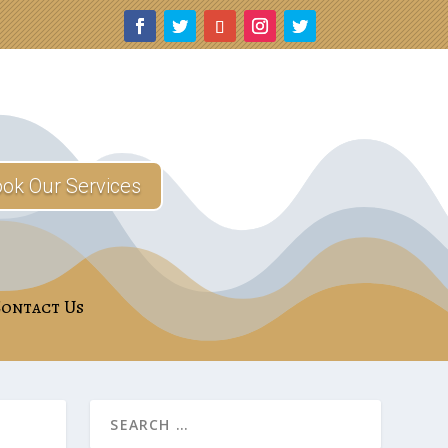
ok Our Services
ontact Us