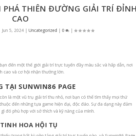
 PHÁ THIÊN ĐƯỜNG GIẢI TRÍ ĐỈN
CAO
|
Jun 5, 2024
|
Uncategorized
|
0
|
bạn đến một thế giới giải trí trực tuyến đầy màu sắc và hấp dẫn, nơi
h cao và cơ hội nhận thưởng lớn.
G TẠI SUNWIN86 PAGE
 là một vũ trụ giải trí thu nhỏ, nơi bạn có thể tìm thấy mọi thứ
 thuộc đến những tựa game hiện đại, độc đáo. Sự đa dạng này đảm
 gì đó phù hợp với sở thích và kỹ năng của mình.
 TINH HOA HỘI TỤ
hiếu trong bất kỳ nền tảng giải trí trực tuyến nào, và Sunwin86 Page