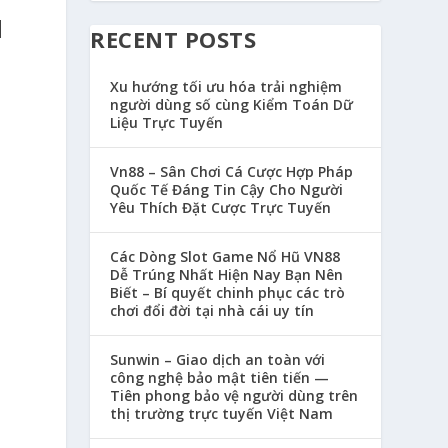
H
RECENT POSTS
Xu hướng tối ưu hóa trải nghiệm
người dùng số cùng Kiểm Toán Dữ
Liệu Trực Tuyến
Vn88 – Sân Chơi Cá Cược Hợp Pháp
Quốc Tế Đáng Tin Cậy Cho Người
Yêu Thích Đặt Cược Trực Tuyến
Các Dòng Slot Game Nổ Hũ VN88
Dễ Trúng Nhất Hiện Nay Bạn Nên
Biết – Bí quyết chinh phục các trò
chơi đổi đời tại nhà cái uy tín
Sunwin – Giao dịch an toàn với
công nghệ bảo mật tiên tiến —
Tiên phong bảo vệ người dùng trên
thị trường trực tuyến Việt Nam