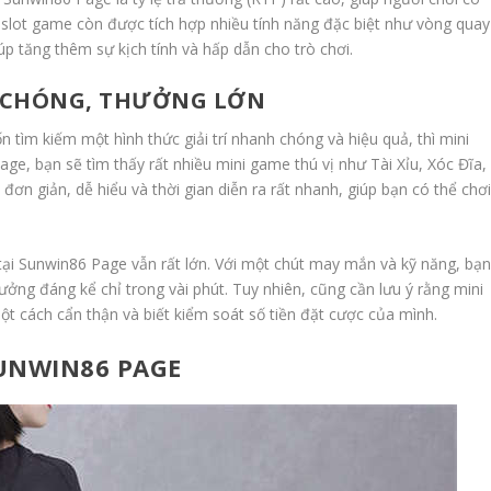
c slot game còn được tích hợp nhiều tính năng đặc biệt như vòng quay
úp tăng thêm sự kịch tính và hấp dẫn cho trò chơi.
H CHÓNG, THƯỞNG LỚN
tìm kiếm một hình thức giải trí nhanh chóng và hiệu quả, thì mini
ge, bạn sẽ tìm thấy rất nhiều mini game thú vị như Tài Xỉu, Xóc Đĩa,
ơn giản, dễ hiểu và thời gian diễn ra rất nhanh, giúp bạn có thể chơ
ại Sunwin86 Page vẫn rất lớn. Với một chút may mắn và kỹ năng, bạ
ởng đáng kể chỉ trong vài phút. Tuy nhiên, cũng cần lưu ý rằng mini
ột cách cẩn thận và biết kiểm soát số tiền đặt cược của mình.
UNWIN86 PAGE