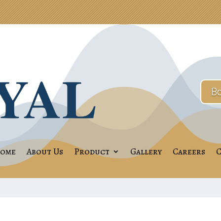
Bo
ome
About Us
Product
Gallery
Careers
C