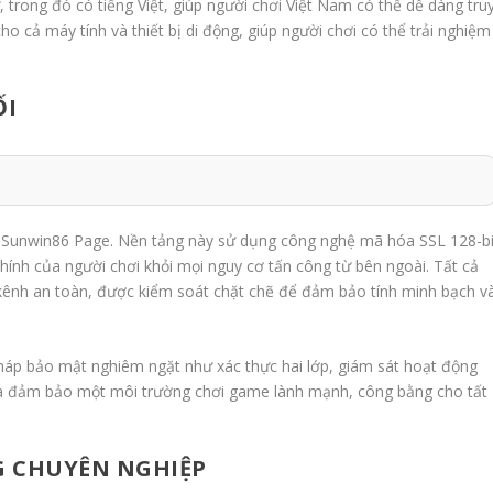
trong đó có tiếng Việt, giúp người chơi Việt Nam có thể dễ dàng tru
o cả máy tính và thiết bị di động, giúp người chơi có thể trải nghiệm
ỐI
a Sunwin86 Page. Nền tảng này sử dụng công nghệ mã hóa SSL 128-bi
 chính của người chơi khỏi mọi nguy cơ tấn công từ bên ngoài. Tất cả
 kênh an toàn, được kiểm soát chặt chẽ để đảm bảo tính minh bạch v
háp bảo mật nghiêm ngặt như xác thực hai lớp, giám sát hoạt động
và đảm bảo một môi trường chơi game lành mạnh, công bằng cho tất
G CHUYÊN NGHIỆP