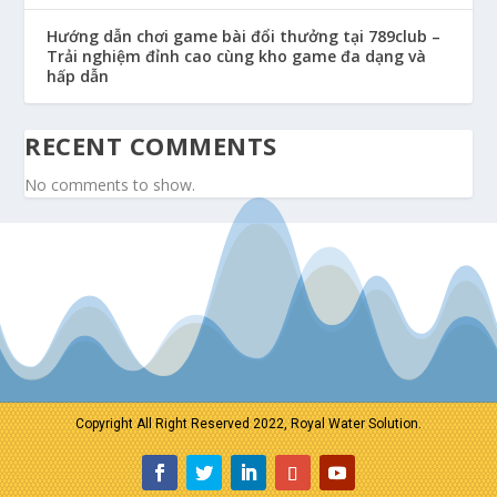
Hướng dẫn chơi game bài đổi thưởng tại 789club –
Trải nghiệm đỉnh cao cùng kho game đa dạng và
hấp dẫn
RECENT COMMENTS
No comments to show.
Copyright All Right Reserved 2022, Royal Water Solution.