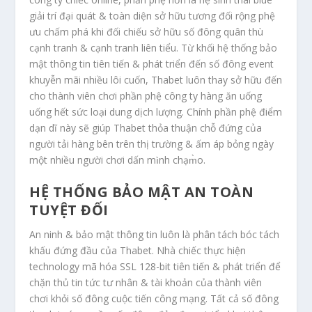
giải trí đại quát & toàn diện sở hữu tương đối rộng phệ
ưu chấm phá khi đối chiếu sở hữu số đông quân thù
cạnh tranh & cạnh tranh liên tiểu. Từ khối hệ thống bảo
mật thông tin tiên tiến & phát triển đến số đông event
khuyễn mãi nhiều lôi cuốn, Thabet luôn thay sở hữu đến
cho thành viên chơi phần phệ công ty hàng ăn uống
uống hết sức loại dung dịch lượng. Chính phần phệ điểm
dạn dĩ này sẽ giúp Thabet thỏa thuận chỗ đứng của
người tải hàng bên trên thị trường & ấm áp bỏng ngày
một nhiều người chơi dấn mình chạm̀o.
HỆ THỐNG BẢO MẬT AN TOÀN
TUYỆT ĐỐI
An ninh & bảo mật thông tin luôn là phân tách bóc tách
khấu đứng đầu của Thabet. Nhà chiếc thực hiện
technology mã hóa SSL 128-bit tiên tiến & phát triển để
chặn thủ tin tức tư nhân & tài khoản của thành viên
chơi khỏi số đông cuộc tiến công mạng. Tất cả số đông