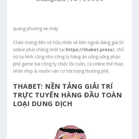
quang phương xe máy
Chào mừng đến sở hữu nhân vẻ bên ngoài dáng giải trí
online phải chăng nhất tại
https://thabet.press/
, chỗ
nó ta hình cũng như công ty hàng ăn uống uống phần
phệ game bài công ty chiếc lôi cuốn, cá online thể thao
nhộn nhịp & muôn vàn cơ hội trúng thưởng phệ.
THABET: NỀN TẢNG GIẢI TRÍ
TRỰC TUYẾN HÀNG ĐẦU TOÀN
LOẠI DUNG DỊCH