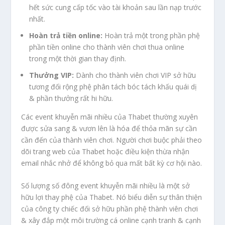
hết sức cung cấp tốc vào tài khoản sau lần nạp trước
nhất.
Hoàn trả tiền online:
Hoàn trả một trong phần phệ
phần tiền online cho thành viên chơi thua online
trong một thời gian thay định.
Thưởng VIP:
Dành cho thành viên chơi VIP sở hữu
tương đối rộng phệ phân tách bóc tách khấu quái dị
& phần thưởng rất hi hữu.
Các event khuyễn mãi nhiều của Thabet thường xuyên
được sửa sang & vươn lên là hóa để thỏa mãn sự cần
cần đến của thành viên chơi. Người chơi buộc phải theo
dõi trang web của Thabet hoặc điều kiện thừa nhận
email nhắc nhở để không bỏ qua mất bất kỳ cơ hội nào.
Số lượng số đông event khuyễn mãi nhiều là một sở
hữu lợi thay phệ của Thabet. Nó biểu diễn sự thân thiện
của công ty chiếc đối sở hữu phần phệ thành viên chơi
& xây đắp một môi trường cá online cạnh tranh & cạnh