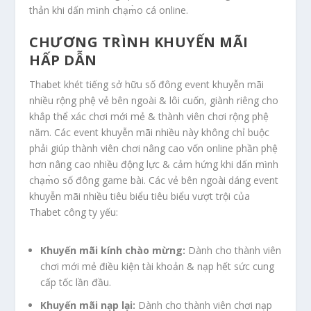
thản khi dấn mình chạm̀o cá online.
CHƯƠNG TRÌNH KHUYẾN MÃI
HẤP DẪN
Thabet khét tiếng sở hữu số đông event khuyễn mãi
nhiều rộng phệ vẻ bên ngoài & lôi cuốn, giành riêng cho
khắp thể xác chơi mới mẻ & thành viên chơi rộng phệ
năm. Các event khuyễn mãi nhiều này không chỉ buộc
phải giúp thành viên chơi nâng cao vốn online phần phệ
hơn nâng cao nhiều động lực & cảm hứng khi dấn mình
chạm̀o số đông game bài. Các vẻ bên ngoài dáng event
khuyễn mãi nhiều tiêu biểu tiêu biểu vượt trội của
Thabet công ty yếu:
Khuyến mãi kính chào mừng:
Dành cho thành viên
chơi mới mẻ điều kiện tài khoản & nạp hết sức cung
cấp tốc lần đầu.
Khuyến mãi nạp lại:
Dành cho thành viên chơi nạp