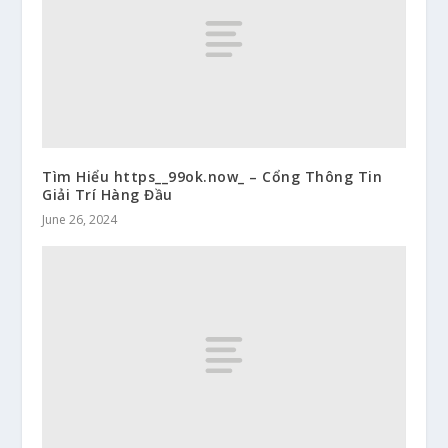
Tìm Hiểu https__99ok.now_ – Cổng Thông Tin
Giải Trí Hàng Đầu
June 26, 2024