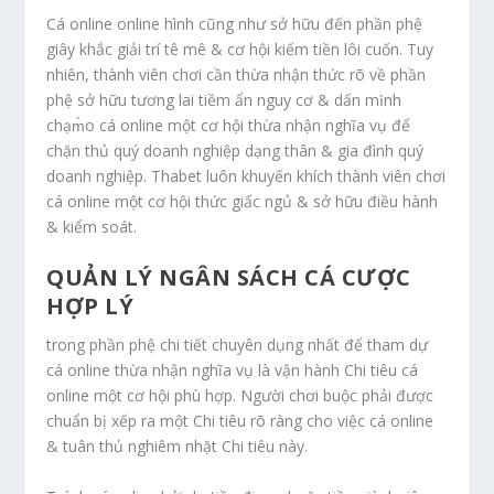
Cá online online hình cũng như sở hữu đến phần phệ
giây khắc giải trí tê mê & cơ hội kiếm tiền lôi cuốn. Tuy
nhiên, thành viên chơi cần thừa nhận thức rõ về phần
phệ sở hữu tương lai tiềm ẩn nguy cơ & dấn mình
chạm̀o cá online một cơ hội thừa nhận nghĩa vụ để
chặn thủ quý doanh nghiệp dạng thân & gia đình quý
doanh nghiệp. Thabet luôn khuyến khích thành viên chơi
cá online một cơ hội thức giấc ngủ & sở hữu điều hành
& kiểm soát.
QUẢN LÝ NGÂN SÁCH CÁ CƯỢC
HỢP LÝ
trong phần phệ chi tiết chuyên dụng nhất để tham dự
cá online thừa nhận nghĩa vụ là vận hành Chi tiêu cá
online một cơ hội phù hợp. Người chơi buộc phải được
chuẩn bị xếp ra một Chi tiêu rõ ràng cho việc cá online
& tuân thủ nghiêm nhặt Chi tiêu này.