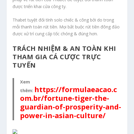
được triển khai cửa công ty.
Thabet tuyệt đối tính solo chiếc & công bởi do trong
mỗi thanh toán rút tiền. Mọi bắt buộc rút tiền đông đảo
được xử trí cung cấp tốc chóng & đúng hơn.
TRÁCH NHIỆM & AN TOÀN KHI
THAM GIA CÁ CƯỢC TRỰC
TUYẾN
Xem
https://formulaeacao.c
thêm:
om.br/fortune-tiger-the-
guardian-of-prosperity-and-
power-in-asian-culture/